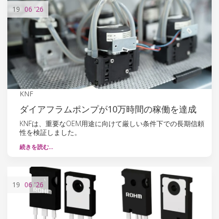
19
06
'26
KNF
ダイアフラムポンプが10万時間の稼働を達成
KNFは、重要なOEM用途に向けて厳しい条件下での長期信頼
性を検証しました。
続きを読む…
19
06
'26