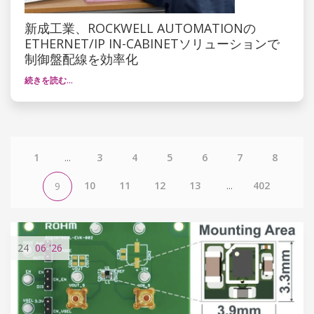
新成工業、ROCKWELL AUTOMATIONの
ETHERNET/IP IN-CABINETソリューションで
制御盤配線を効率化
続きを読む…
1
...
3
4
5
6
7
8
10
11
12
13
...
402
9
24
06
'26