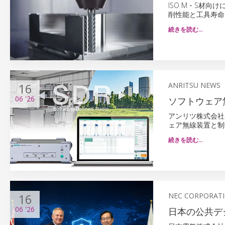
ISO M・S材向け
削性能と工具寿命
続きを読む…
16
ANRITSU NEWS
06
'26
ソフトウェア
アンリツ株式会社
ェア無線装置と制
続きを読む…
16
NEC CORPORAT
06
'26
日本の公共デ