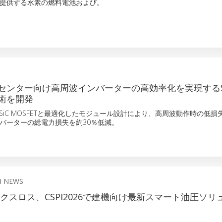
提供する水素の燃料電池および。
センター向け高周波インバーターの高効率化を実現するS
術を開発
SiC MOSFETと最適化したモジュール設計により、高周波動作時の低
バーターの総電力損失を約30％低減。
H NEWS
クスロス、CSPI2026で建機向け最新スマート油圧ソリ