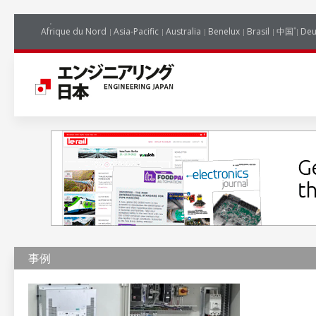
Afrique du Nord
Asia-Pacific
Australia
Benelux
Brasil
中国
Deu
事例