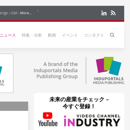
erige
USA
More...
ニュース
特集・分析
動画
イベント
コンタクト
未来の産業をチェック –
今すぐ登録！