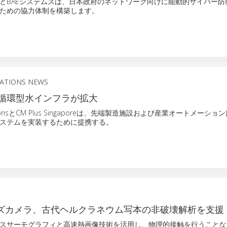
とBAEシステムズは、日本政府のネットワーク向けに能動的サイバー防
ための協力体制を構築します。
ATIONS NEWS
循環型水インフラが拡大
ovationsとCM Plus Singaporeは、先端製造施設および産業オートメーシ
ステムを実装するために提携する。
シリーズカメラ、古代ヘルクラネウム写本の非破壊解析を支援
スサーモグラフィと高速熱画像技術を活用し、物理的接触を行うことな