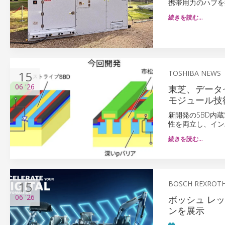
携帯用力のハブを
続きを読む…
15
TOSHIBA NEWS
06
'26
東芝、データ
モジュール技
新開発のSBD内蔵
性を両立し、イン
続きを読む…
15
BOSCH REXROT
06
'26
ボッシュ レッ
ンを展示