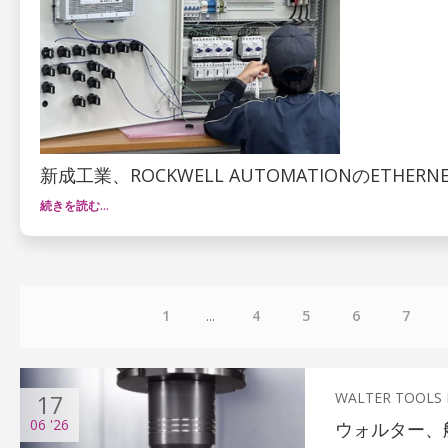
新成工業、ROCKWELL AUTOMATIONのETHER
続きを読む…
1
...
4
5
6
7
17
WALTER TOOLS
06
'26
ウォルター、航