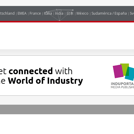
tschland
EMEA
France
Italia
India
日本
México
Sudamérica / España
Sv