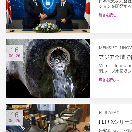
日本電気株式会社
ションを開発する
続きを読む…
16
MEMSIFT INNOV
06
'26
アジア全域で
Memsift Inn
閉ループ水回収シ
続きを読む…
16
FLIR APAC
06
'26
FLIR X
研究者らは、パル