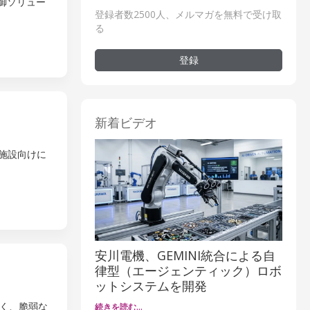
御ソリュー
登録者数2500人、メルマガを無料で受け取
る
登録
新着ビデオ
ョン施設向けに
安川電機、GEMINI統合による自
律型（エージェンティック）ロボ
ットシステムを開発
く、脆弱な
続きを読む…