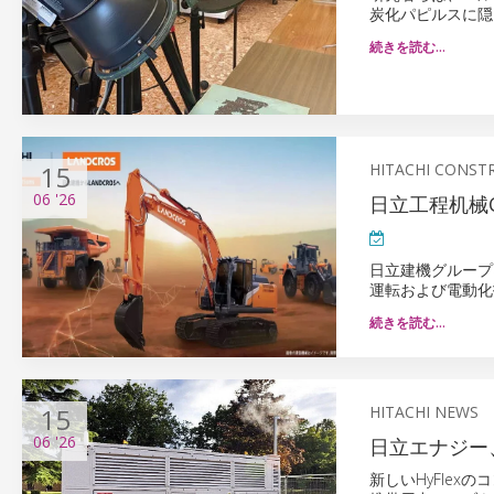
炭化パピルスに隠
続きを読む…
15
HITACHI CONST
06
'26
日立工程机械CS
日立建機グループ
運転および電動化
続きを読む…
15
HITACHI NEWS
06
'26
日立エナジー
新しいHyFle