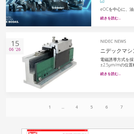
eOCを中心に、
続きを読む…
15
NIDEC NEWS
06
'26
ニデックマシ
電磁誘導方式を採
±2.5μm/mの
続きを読む…
1
...
4
5
6
7