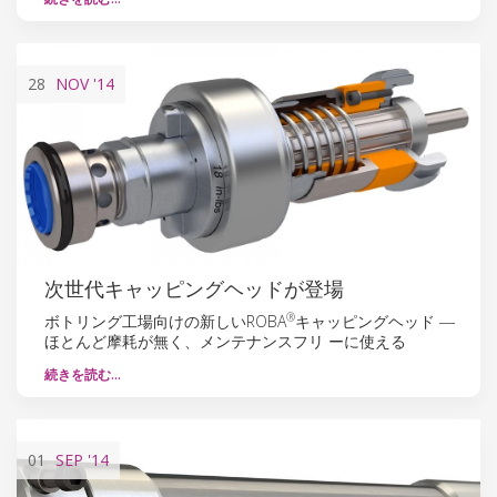
28
NOV
'14
次世代キャッピングヘッドが登場
®
ボトリング工場向けの新しいROBA
キャッピングヘッド ―
ほとんど摩耗が無く、メンテナンスフリ ーに使える
続きを読む…
01
SEP
'14