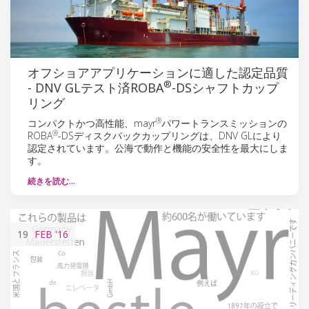
オフショアアプリケーションに適した認定品質
®
- DNV GLテスト済ROBA
-DSシャフトカップ
リング
®
コンパクトかつ高性能、mayr
パワートランスミッションの
®
ROBA
-DSディスクパックカップリングは、DNV GLにより
認定されています。公海で動作と機能の安全性を最大にしま
す。
続きを読む…
19
FEB
'16