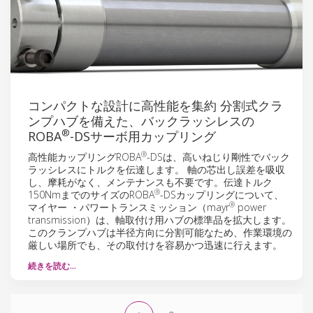
コンパクトな設計に高性能を集約 分割式クラ
ンプハブを備えた、バックラッシレスの
®
ROBA
-DSサーボ用カップリング
®
高性能カップリングROBA
-DSは、高いねじり剛性でバック
ラッシレスにトルクを伝達します。 軸の芯出し誤差を吸収
し、摩耗がなく、メンテナンスも不要です。伝達トルク
®
150NmまでのサイズのROBA
-DSカップリングについて、
®
マイヤー ・パワートランスミッション（mayr
power
transmission）は、軸取付け用ハブの標準品を拡大します。
このクランプハブは半径方向に分割可能なため、作業環境の
厳しい場所でも、その取付けを容易かつ迅速に行えます。
続きを読む…