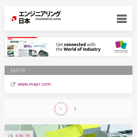
MAYR
www.mayr.com
2
1
24
JUN
'26