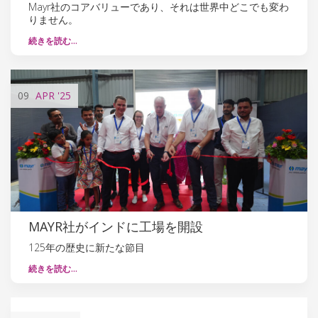
Mayr社のコアバリューであり、それは世界中どこでも変わ
りません。
続きを読む…
09
APR
'25
MAYR社がインドに工場を開設
125年の歴史に新たな節目
続きを読む…