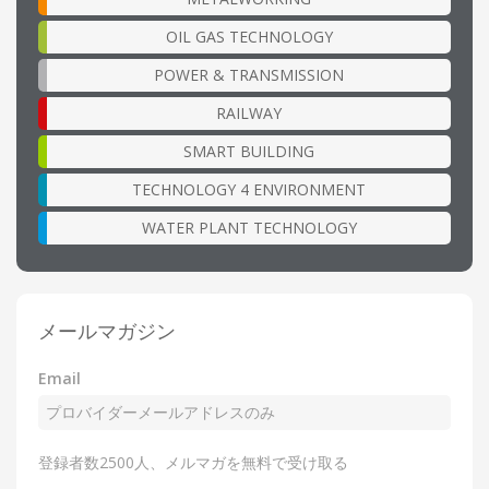
OIL GAS TECHNOLOGY
POWER & TRANSMISSION
RAILWAY
SMART BUILDING
TECHNOLOGY 4 ENVIRONMENT
WATER PLANT TECHNOLOGY
メールマガジン
Email
登録者数2500人、メルマガを無料で受け取る