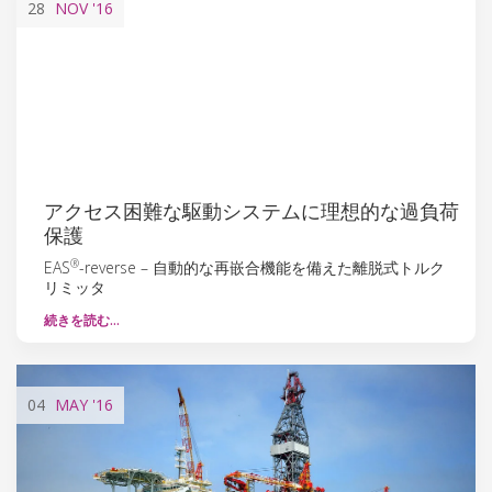
28
NOV
'16
アクセス困難な駆動システムに理想的な過負荷
保護
®
EAS
-reverse – 自動的な再嵌合機能を備えた離脱式トルク
リミッタ
続きを読む…
04
MAY
'16