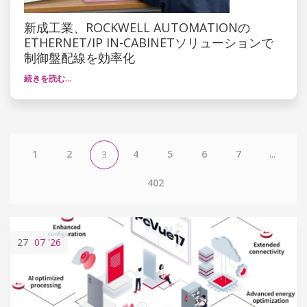
新成工業、ROCKWELL AUTOMATIONの
ETHERNET/IP IN-CABINETソリューションで
制御盤配線を効率化
続きを読む…
1
2
4
5
6
7
...
3
402
27
07
'26