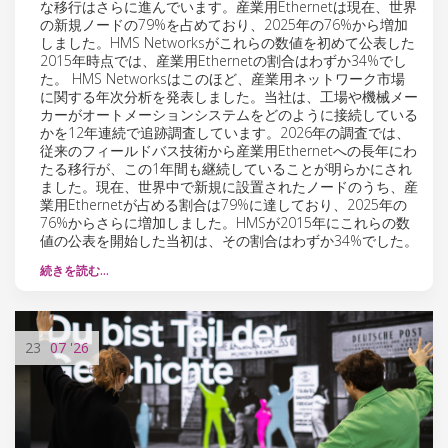
な移行はさらに進んでいます。産業用Ethernetは現在、世界
の新規ノードの79%を占めており、2025年の76%から増加
しました。HMS Networksがこれらの数値を初めて公表した
2015年時点では、産業用Ethernetの割合はわずか34%でし
た。 HMS Networksはこのほど、産業用ネットワーク市場
に関する年次分析を発表しました。当社は、工場や機械メー
カーがオートメーションシステムをどのように接続している
かを12年連続で追跡調査しています。2026年の調査では、
従来のフィールドバス技術から産業用Ethernetへの長年にわ
たる移行が、この1年間も継続していることが明らかにされ
ました。現在、世界中で新規に設置されたノードのうち、産
業用Ethernetが占める割合は79%に達しており、2025年の
76%からさらに増加しました。HMSが2015年にこれらの数
値の公表を開始した当初は、その割合はわずか34%でした。
続きを読む…
23
07
'26