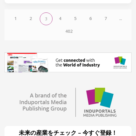
1
2
4
5
6
7
...
3
402
未来の産業をチェック – 今すぐ登録！