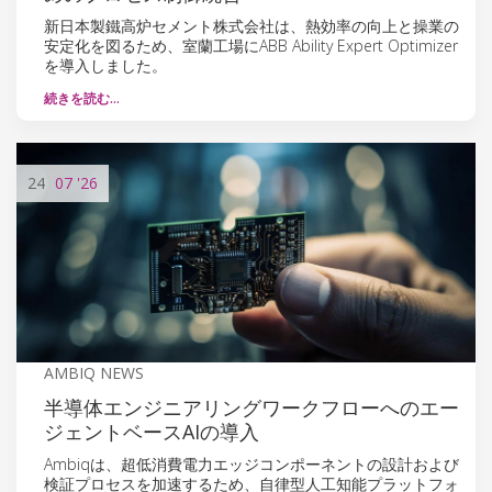
新日本製鐵高炉セメント株式会社は、熱効率の向上と操業の
安定化を図るため、室蘭工場にABB Ability Expert Optimizer
を導入しました。
続きを読む…
24
07
'26
AMBIQ NEWS
半導体エンジニアリングワークフローへのエー
ジェントベースAIの導入
Ambiqは、超低消費電力エッジコンポーネントの設計および
検証プロセスを加速するため、自律型人工知能プラットフォ