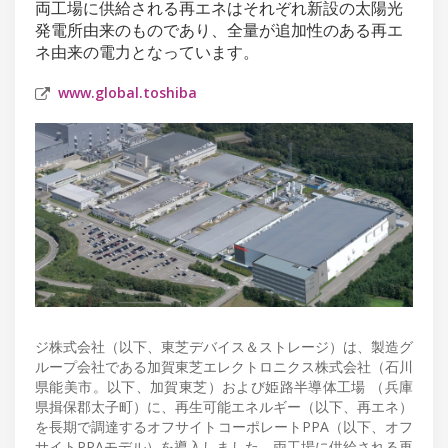
両工場に供給される再エネはそれぞれ新設の太陽光
発電所由来のものであり、全量が追加性のある再エ
ネ由来の電力となっています。
www.global.toshiba
ジ株式会社（以下、東芝デバイス＆ストレージ）は、製造グ
ループ会社である加賀東芝エレクトロニクス株式会社（石川
県能美市。以下、加賀東芝）および姫路半導体工場 （兵庫
県揖保郡太子町）に、再生可能エネルギー（以下、再エネ）
を長期で調達するオフサイトコーポレートPPA（以下、オフ
サイトPPAモデル）を導入しました。両工場に供給される再