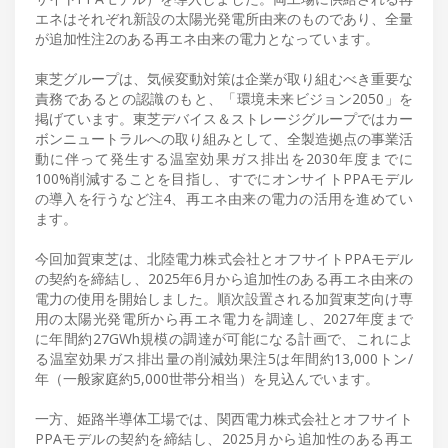
エネはそれぞれ新設の太陽光発電所由来のものであり、全量
が追加性注2のある再エネ由来の電力となっています。
東芝グループは、気候変動対策は企業が取り組むべき重要な
責務であるとの認識のもと、「環境未来ビジョン2050」を
掲げています。東芝デバイス＆ストレージグループではカー
ボンニュートラルへの取り組みとして、全製造拠点の事業活
動に伴って発生する温室効果ガス排出を2030年度までに
100%削減することを目指し、すでにオンサイトPPAモデル
の導入を行うなど注4、再エネ由来の電力の活用を進めてい
ます。
今回加賀東芝は、北陸電力株式会社とオフサイトPPAモデル
の契約を締結し、2025年6月から追加性のある再エネ由来の
電力の使用を開始しました。順次設置される加賀東芝向け専
用の太陽光発電所から再エネ電力を調達し、2027年度まで
に年間約27GWh規模の調達が可能になる計画で、これによ
る温室効果ガス排出量の削減効果注5は年間約13,000トン/
年（一般家庭約5,000世帯分相当）を見込んでいます。
一方、姫路半導体工場では、関西電力株式会社とオフサイト
PPAモデルの契約を締結し、2025月から追加性のある再エ