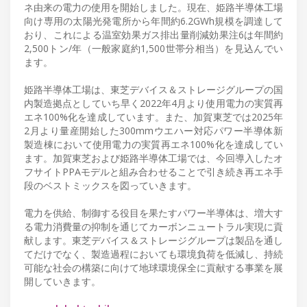
ネ由来の電力の使用を開始しました。現在、姫路半導体工場
向け専用の太陽光発電所から年間約6.2GWh規模を調達して
おり、これによる温室効果ガス排出量削減効果注6は年間約
2,500トン/年（一般家庭約1,500世帯分相当）を見込んでい
ます。
姫路半導体工場は、東芝デバイス＆ストレージグループの国
内製造拠点としていち早く2022年4月より使用電力の実質再
エネ100%化を達成しています。また、加賀東芝では2025年
2月より量産開始した300mmウエハー対応パワー半導体新
製造棟において使用電力の実質再エネ100%化を達成してい
ます。加賀東芝および姫路半導体工場では、今回導入したオ
フサイトPPAモデルと組み合わせることで引き続き再エネ手
段のベストミックスを図っていきます。
電力を供給、制御する役目を果たすパワー半導体は、増大す
る電力消費量の抑制を通じてカーボンニュートラル実現に貢
献します。東芝デバイス＆ストレージグループは製品を通し
てだけでなく、製造過程においても環境負荷を低減し、持続
可能な社会の構築に向けて地球環境保全に貢献する事業を展
開していきます。