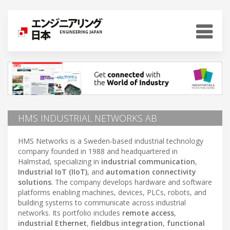
HMS INDUSTRIAL NETWORKS AB
HMS Networks is a Sweden-based industrial technology
company founded in 1988 and headquartered in
Halmstad, specializing in
industrial communication
,
Industrial IoT (IIoT)
, and
automation connectivity
solutions
. The company develops hardware and software
platforms enabling machines, devices, PLCs, robots, and
building systems to communicate across industrial
networks. Its portfolio includes
remote access
,
industrial Ethernet
,
fieldbus integration
,
functional