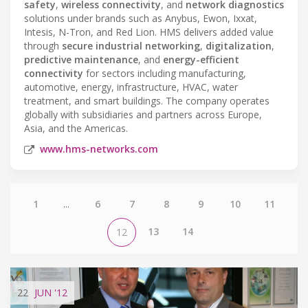
safety
,
wireless connectivity
, and
network diagnostics
solutions under brands such as Anybus, Ewon, Ixxat,
Intesis, N-Tron, and Red Lion. HMS delivers added value
through
secure industrial networking
,
digitalization
,
predictive maintenance
, and
energy-efficient
connectivity
for sectors including manufacturing,
automotive, energy, infrastructure, HVAC, water
treatment, and smart buildings. The company operates
globally with subsidiaries and partners across Europe,
Asia, and the Americas.
www.hms-networks.com
1
...
6
7
8
9
10
11
13
14
12
22
JUN
'12