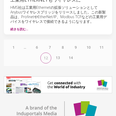
HMS社は工業用Ethernetの拡張ソリューションとして
Anybusワイヤレスブリッジをリリースしました。この新製
品は、ProfinetやEtherNet/IP、Modbus TCPなどの工業用デ
バイスをワイヤレスで接続できるようになります。
続きを読む…
1
...
6
7
8
9
10
11
13
14
12