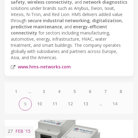
safety
,
wireless connectivity
, and
network diagnostics
solutions under brands such as Anybus, Ewon, Ixxat,
Intesis, N-Tron, and Red Lion. HMS delivers added value
through
secure industrial networking
,
digitalization
,
predictive maintenance
, and
energy-efficient
connectivity
for sectors including manufacturing,
automotive, energy, infrastructure, HVAC, water
treatment, and smart buildings. The company operates
globally with subsidiaries and partners across Europe,
Asia, and the Americas.
www.hms-networks.com
1
...
3
4
5
6
7
8
10
11
12
13
...
14
9
27
FEB
'15