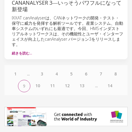
CANANALYSER 3―いっそうパワフルになって
新登場
IXXAT canAnalyserは、CANネットワークの開発・テスト・
保守に威力を発揮する解析ツールです。産業システム、自動
車システムのいずれにも最適です。今回、HMSインダスト
リアルネットワークスは、その機能性とユーザ・インターフ
ェイスが向上したcanAnalyser バージョン3をリリースしま
す。
続きを読む…
1
...
3
4
5
6
7
8
10
11
12
13
...
14
9