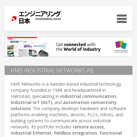
HMS INDUSTRIAL NETWORKS AB
HMS Networks is a Sweden-based industrial technology
company founded in 1988 and headquartered in
Halmstad, specializing in
industrial communication
,
Industrial IoT (IIoT)
, and
automation connectivity
solutions
. The company develops hardware and software
platforms enabling machines, devices, PLCs, robots, and
building systems to communicate across industrial
networks. Its portfolio includes
remote access
,
industrial Ethernet
,
fieldbus integration
,
functional