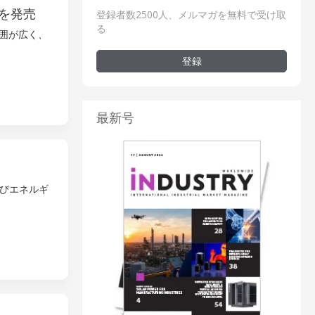
を発売
登録者数2500人、メルマガを無料で受け取
る
範囲が広く、
登録
最新号
びエネルギ