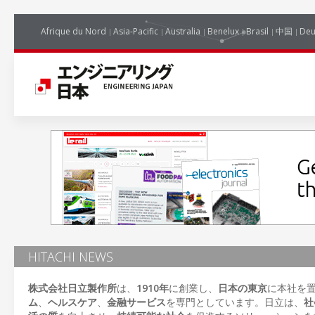
Afrique du Nord
Asia-Pacific
Australia
Benelux
Brasil
中国
Deu
HITACHI NEWS
株式会社日立製作所
は、
1910年
に創業し、
日本の東京
に本社を
ム
、
ヘルスケア
、
金融サービス
を専門としています。日立は、
社