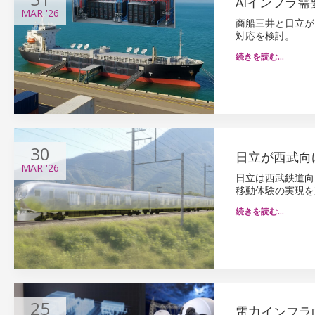
AIインフラ
MAR
'26
商船三井と日立が
対応を検討。
続きを読む…
30
日立が西武向
MAR
'26
日立は西武鉄道向
移動体験の実現を
続きを読む…
25
電力インフラ