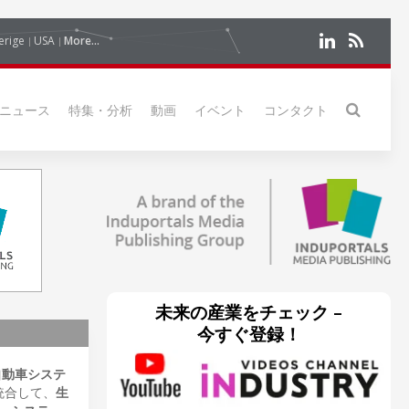
erige
USA
More...
ニュース
特集・分析
動画
イベント
コンタクト
未来の産業をチェック –
今すぐ登録！
自動車システ
統合して、
生