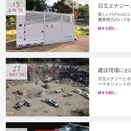
15
日立エナジー
JUN
'26
新しいHyFle
携帯用力のハブを
続きを読む…
27
建設現場にお
MAY
'26
日立エナジーとボ
ーマネジメントの
続きを読む…