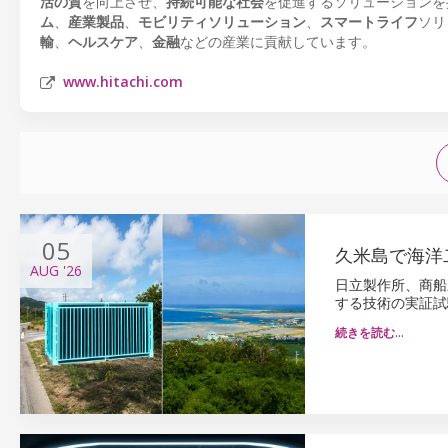
活の質
を向上させ、
持続可能な社会
を促進するソリューションを
ム
、
産業製品
、
モビリティソリューション
、
スマートライフ
ソリ
輸
、
ヘルスケア
、
金融
などの産業に貢献しています。
www.hitachi.com
05
久米島で海洋
AUG
'26
日立製作所、商船
する技術の実証試
続きを読む…