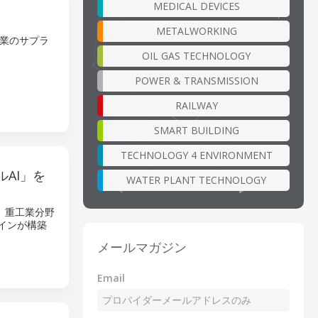
MEDICAL DEVICES
METALWORKING
業のサプラ
OIL GAS TECHNOLOGY
POWER & TRANSMISSION
RAILWAY
SMART BUILDING
TECHNOLOGY 4 ENVIRONMENT
ルAI」を
WATER PLANT TECHNOLOGY
り、重工業分野
インが構築
メールマガジン
Email