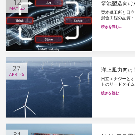
12
電池製造向け
MAY
'26
栗本鐵工所と日立
混合工程の品質・
続きを読む…
27
洋上風力向け
APR
'26
日立エナジーとオ
トのリードタイム
続きを読む…
31