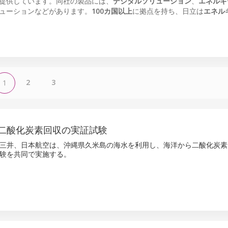
提供しています。同社の製品には、
デジタルソリューション
、
エネルギ
ューションなどがあります。
100カ国以上
に拠点を持ち、日立は
エネル
2
3
1
二酸化炭素回収の実証試験
三井、日本航空は、沖縄県久米島の海水を利用し、海洋から二酸化炭素
験を共同で実施する。