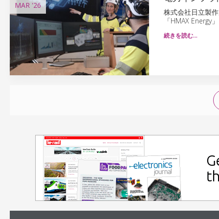
MAR
'26
株式会社日立製作所と
「HMAX Ener
続きを読む…