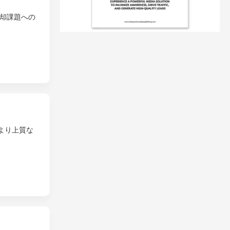
却課題への
より上質な