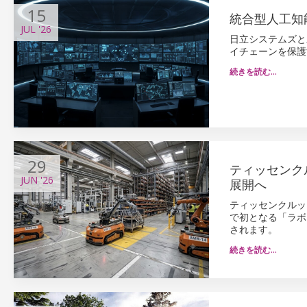
15
統合型人工知
JUL
'26
日立システムズと
イチェーンを保護
続きを読む…
29
ティッセンクル
JUN
'26
展開へ
ティッセンクルップ
で初となる「ラボ
されます。
続きを読む…