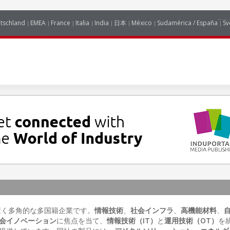
tschland
EMEA
France
Italia
India
日本
México
Sudamérica / España
Sv
置く多角的な多国籍企業です。
情報技術
、
社会インフラ
、
高機能材料
、
会イノベーション
に焦点を当て、
情報技術（IT）
と
運用技術（OT）
を