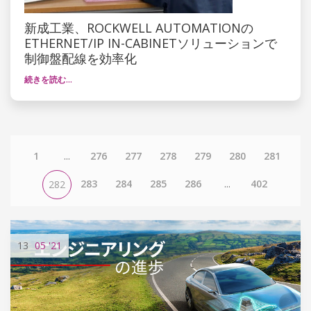
新成工業、ROCKWELL AUTOMATIONの
ETHERNET/IP IN-CABINETソリューションで
制御盤配線を効率化
続きを読む…
1
...
276
277
278
279
280
281
283
284
285
286
...
402
282
13
05
'21