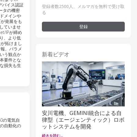
、デバイス認証
登録者数2500人、メルマガを無料で受け取
ータの機密
る
ドメインや
Tが発展をも
登録
用していませ
/IPが締め
より、より低
性が拓けまし
情報、パラメ
新着ビデオ
という観点か
本要件とな
な損失も生
安川電機、GEMINI統合による自
律型（エージェンティック）ロボ
80の電気自
ットシステムを開発
の自動化の
続きを読む…