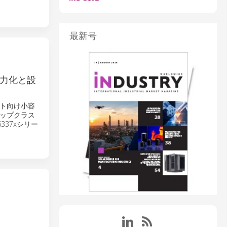
最新号
電力化と設
ト向け小容
ップクラス
M6337xシリー