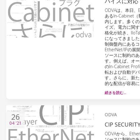
バイスに対応
ODVAは、本日、
あるIn-Cabi
内します。多くの
イズ、電力に関する
格化が続き、II
になってきました。
制御盤内にあるコ
EtherNet/I
ソースに制約のある
す。例えば、オーバ
のIn-Cabine
転および自動デバ
す。さらに、新た
的な配信が容易に
続きを読む…
26
ODVA
04
'21
CIP SECU
ODVAから、Eth
ソースに制約のある