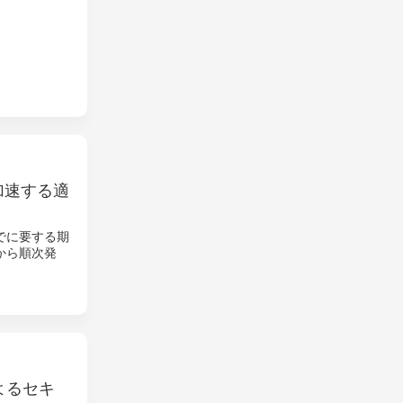
加速する適
でに要する期
品から順次発
よるセキ