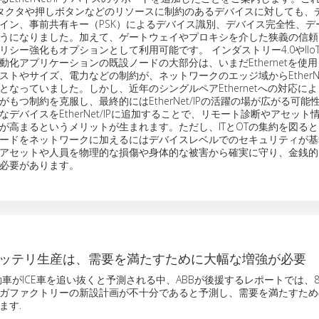
は、コンタクタや押しボタンなどのリソースに制約のあるデバイスに対しても
イン、事前共有キー（PSK）によるデバイス識別、デバイス完全性、デ
うになりました。加えて、ゲートウェイやプロキシを介した狭義の信頼
リシー強化もオプションとして利用可能です。 インダストリー4.0やIIo
動化アプリケーションの既設ノードの大部分は、いまだEthernetを使
トやサイズ、電力などの制約が、ネットワークのエッジ域からEtherNet
となっていました。しかし、近年のシングルペアEthernetへの対応に
もつ制約を克服し、最終的にはEtherNet/IPの活躍の場が広がる可能
デバイスをEtherNet/IPに追加することで、リモート診断やアセット
が高まるというメリットが生まれます。ただし、ITとOTの集約を図る
ードをネットワークに加えるにはデバイスレベルでのセキュリティが基
アセットや人員を物理的な損傷や身体的な被害から確実に守り、金銭的
必要があります。
バッテリ生産は、需要を満たすために大幅な増強が必要
動車がICE車を追い抜くと予測される中、ABBが後援するレポートでは、
ガファクトリーの新設計画が不十分であると予測し、需要を満たすため
ます.