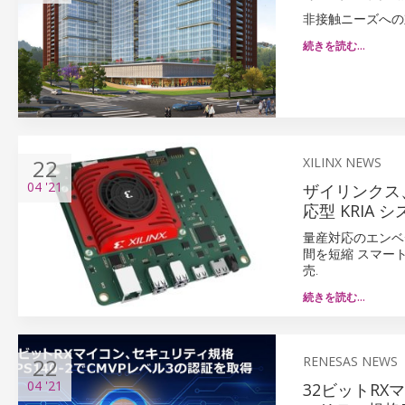
非接触ニーズへの
続きを読む…
22
XILINX NEWS
04
'21
ザイリンクス
応型 KRIA 
量産対応のエンベ
間を短縮 スマート
売.
続きを読む…
22
RENESAS NEWS
04
'21
32ビットR