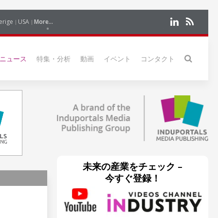
erige
USA
More...
ニュース
特集・分析
動画
イベント
コンタクト
未来の産業をチェック –
今すぐ登録！