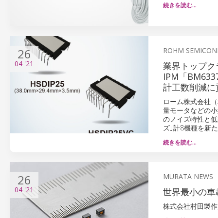
続きを読む…
26
ROHM SEMICON
04
'21
業界トップクラ
IPM「BM
計工数削減に
ローム株式会社（
量モータなどの小
のノイズ特性と低損失を両
ズ｣計8機種を新
続きを読む…
26
MURATA NEWS
04
'21
世界最小の車
株式会社村田製作