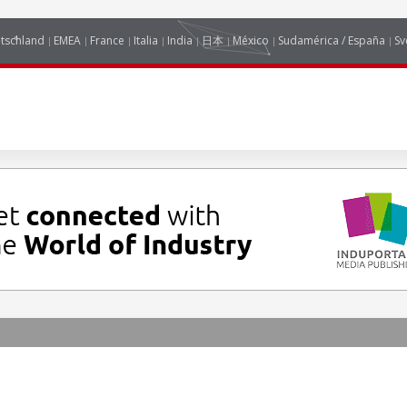
tschland
EMEA
France
Italia
India
日本
México
Sudamérica / España
Sv