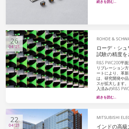
続きを読む…
26
ROHDE & SCHW
04
'21
ローデ・シュワ
試験の精度を
R&S PWC2
リブレーション方
ートにより、革新
は、研究開発や品
スが拡大します。
入済みのR&S P
続きを読む…
22
MITSUBISHI ELE
04
'21
インドの高級