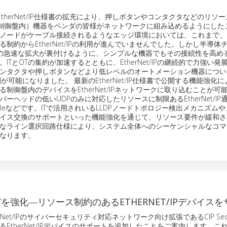
EtherNet/IP仕様書の拡充により、押しボタンやコンタクタなどのリソ
net（制御盤内）機器をベンダの皆様がネットワークに組み込めるようにし
ノードがケーブル接続されるようなエッジ環境においては、これまで、
制約からEtherNet/IPの利用が進んでいませんでした。しかし半導体
oTの急速な拡大が裏付けるように、シンプルな機器でもその接続性を高め
ITとOTの集約が加速するとともに、EtherNet/IPの継続的で力強い
ンタクタや押しボタンなどより低レベルのオートメーション機器につい
Pの展開が可能になりました。 最新のEtherNet/IP仕様書で公開する機能強化
制御盤内のデバイスをEtherNet/IPネットワークに取り込むことが可
ーヘッドの低いUDPのみに対応したリソースに制限あるEtherNet/IP
t Profileなどです。ITで活用されいるLLDPノードトポロジー検出メカニズ
イス交換のサポートといった機能強化を通じて、リソース要件が緩和さ
なライン選択回路仕様により、システム全体へのシーケンシャルなコマ
なります。
RITYを強化―リソース制約のあるETHERNET/IPデバイス
erNet/IPのサイバーセキュリティ対応ネットワーク向け拡張であるCIP Secu
EtherNet/IPデバイスのサポートを追加したことをご案内します。これ