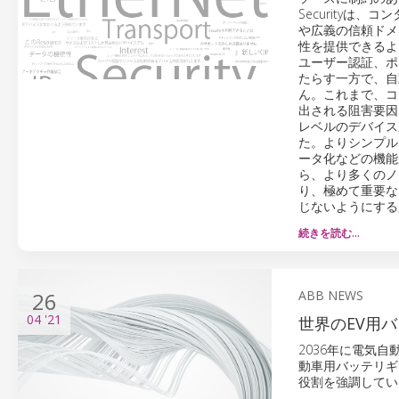
Security
や広義の信頼ドメ
性を提供できるよ
ユーザー認証、ポ
たらす一方で、自
ん。これまで、コス
出される阻害要因
レベルのデバイスが
た。よりシンプルな
ータ化などの機能
ら、より多くのノ
り、極めて重要な
じないようにする
続きを読む…
26
ABB NEWS
04
'21
世界のEV用
2036年に電気自
動車用バッテリギ
役割を強調してい