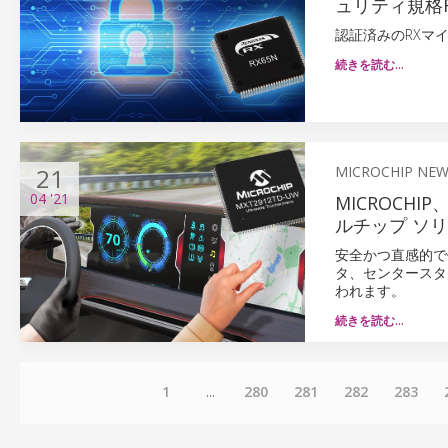
ュリティ規格F
認証済みのRXマ
続きを読む…
21
MICROCHIP NE
04
'21
MICROCH
ルチップ ソ
安全かつ直感的で
タ、センタースタ
われます。
続きを読む…
1
...
280
281
282
283