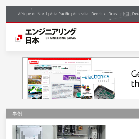
Afrique du Nord
Asia-Pacific
Australia
Benelux
Brasil
中国
Deu
事例