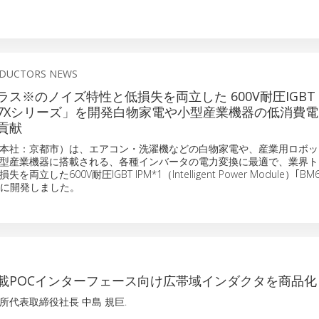
DUCTORS NEWS
ス※のノイズ特性と低損失を両立した 600V耐圧IGBT
6337Xシリーズ」を開発白物家電や小型産業機器の低消費
貢献
本社：京都市）は、エアコン・洗濯機などの白物家電や、産業用ロボッ
型産業機器に搭載される、各種インバータの電力変換に最適で、業界ト
立した600V耐圧IGBT IPM*1（Intelligent Power Module）｢B
たに開発しました。
載POCインターフェース向け広帯域インダクタを商品化
所代表取締役社長 中島 規巨.