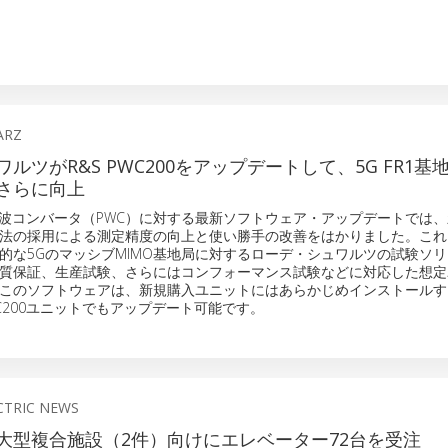
ARZ
ルツがR&S PWC200をアップデートして、5G FR1基
さらに向上
00平面波コンバータ（PWC）に対する最新ソフトウェア・アップデートでは
法の採用による測定精度の向上と使い勝手の改善をはかりました。これ
的な5GのマッシブMIMO基地局に対するローデ・シュワルツの試験ソ
質保証、生産試験、さらにはコンフォーマンス試験などに対応した想定
このソフトウェアは、新規購入ユニットにはあらかじめインストールす
WC200ユニットでもアップデート可能です。
CTRIC NEWS
大型複合施設（2件）向けにエレベーター72台を受注