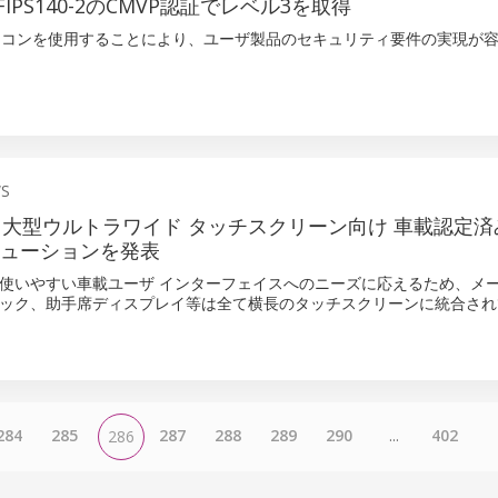
IPS140-2のCMVP認証でレベル3を取得
イコンを使用することにより、ユーザ製品のセキュリティ要件の実現が容
WS
IP、大型ウルトラワイド タッチスクリーン向け 車載認定
リューションを発表
使いやすい車載ユーザ インターフェイスへのニーズに応えるため、メ
ック、助手席ディスプレイ等は全て横長のタッチスクリーンに統合され
284
285
287
288
289
290
...
402
286