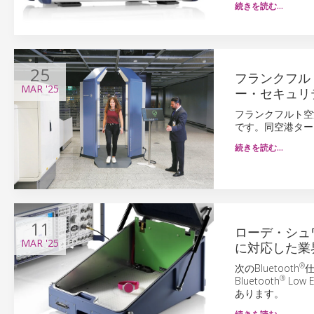
続きを読む…
25
フランクフル
MAR
'25
ー・セキュリ
フランクフルト空
です。同空港ター
続きを読む…
11
ローデ・シュワ
MAR
'25
に対応した業
®
次のBluetooth
®
Bluetooth
Low 
あります。