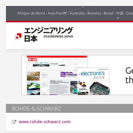
Afrique du Nord
Asia-Pacific
Australia
Benelux
Brasil
中国
Deu
ROHDE & SCHWARZ
www.rohde-schwarz.com