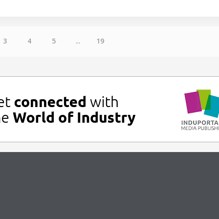
3
4
5
...
19