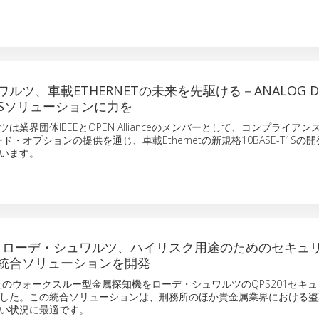
ルツ、車載ETHERNETの未来を先駆ける－ANALOG DE
-T1Sソリューションに力を
は業界団体IEEEとOPEN Allianceのメンバーとして、コンプライア
ド・オプションの提供を通じ、車載Ethernetの新規格10BASE-T1Sの
います。
T社とローデ・シュワルツ、ハイリスク用途のためのセキュ
統合ソリューションを開発
、同社のウォークスルー型金属探知機をローデ・シュワルツのQPS201セキ
した。この統合ソリューションは、刑務所のほか貴金属業界における盗
い状況に最適です。