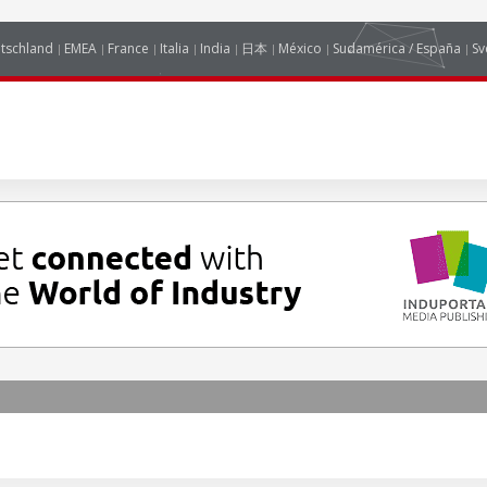
tschland
EMEA
France
Italia
India
日本
México
Sudamérica / España
Sv