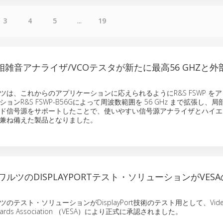
3
4
5
...
19
P位相雑音アナライザ/VCOテスタが新たに最高56 GHZと
ツは、これからのアプリケーションに応えられるようにR&S FSWP を
ョンR&S FSWP-B56Gによって周波数範囲を 56 GHz まで拡張し、
ド信号源をサポートしたことで、使いやすい信号源アナライザとハイエ
兼ね備えた製品となりました。
ルツのDISPLAYPORTテスト・ソリューションがVES
のテスト・ソリューションがDisplayPort技術のテスト用として、Vide
Standards Association （VESA）により正式に承認されました。