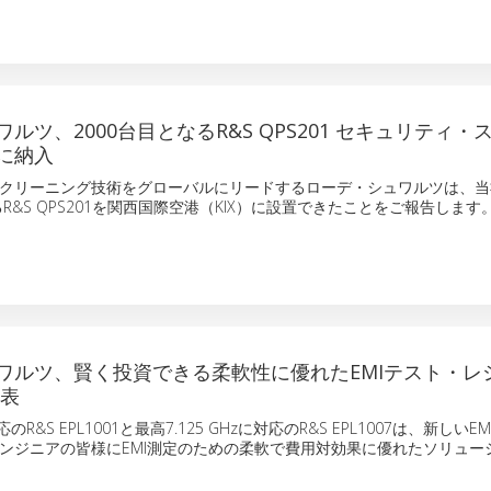
ルツ、2000台目となるR&S QPS201 セキュリティ・
に納入
クリーニング技術をグローバルにリードするローデ・シュワルツは、当
るR&S QPS201を関西国際空港（KIX）に設置できたことをご報告します
ワルツ、賢く投資できる柔軟性に優れたEMIテスト・レ
発表
R&S EPL1001と最高7.125 GHzに対応のR&S EPL1007は、新しい
ンジニアの皆様にEMI測定のための柔軟で費用対効果に優れたソリュー