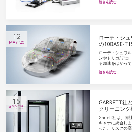
続きを読む…
12
ローデ・シュワ
MAY
'25
の10BASE
ローデ・シュワルツ
ンやトリガ/デコー
る加速をはかって
続きを読む…
15
GARRET
APR
'25
クリーニング
Garrett社は
キャナに統合しま
った、リスクの高