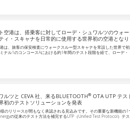
ト空港は、搭乗客に対してローデ・シュワルツのウォー
ティ・スキャナを日常的に使用する世界初の空港となり
港は、旅客の保安検査にウォークスルー型スキャナを常設した世界で初
ミナル1のコンコースAにおける約1年間のテスト段階を経て、ローデ・
®
ルツと CEVA 社、来るBLUETOOTH
OTA UTP テ
界初のテストソリューションを発表
仕様のリリースが間もなく承認される見込みです。その重要な新機能の1
Energyの従来のテスト方法を補完するUTP（Unified Test Protocol