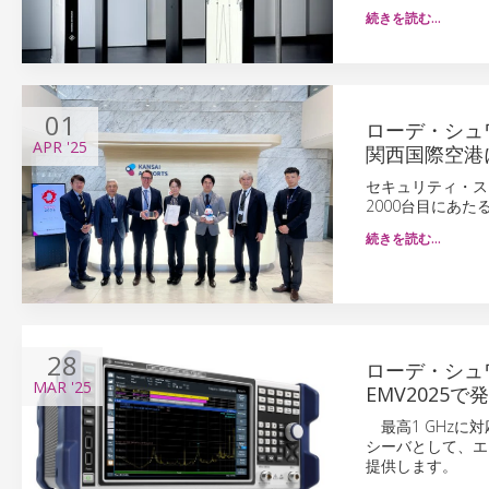
続きを読む…
01
ローデ・シュワ
APR
'25
関西国際空港
セキュリティ・ス
2000台目にあた
続きを読む…
28
ローデ・シュ
MAR
'25
EMV2025で
最高1 GHzに対応の
シーバとして、エ
提供します。