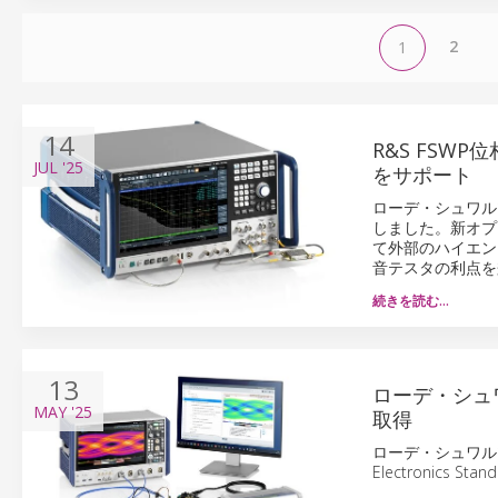
2
1
14
R&S FSW
JUL
'25
をサポート
ローデ・シュワル
しました。新オプシ
て外部のハイエン
音テスタの利点を
続きを読む…
13
ローデ・シュワ
MAY
'25
取得
ローデ・シュワルツ
Electronics 