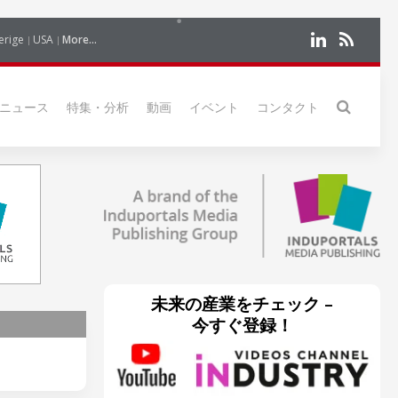
erige
USA
More...
ニュース
特集・分析
動画
イベント
コンタクト
未来の産業をチェック –
今すぐ登録！