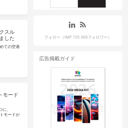
クスル
フォロー（IMP 155 000フォロワー）
ました
めての空港
広告掲載ガイド
ストモード
つに、
）テストモードが