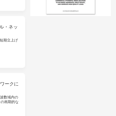
トル・ネッ
短期立上げ
トワークに
る周波数域内の
この画期的な