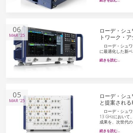
続きを読む…
06
ローデ・シュワ
MAR
'25
トワーク・ア
ローデ・シュワ
に最適化した新ベク
続きを読む…
05
ローデ・シュ
MAR
'25
と提案される
ローデ・シュワルツと
13 GHzにお
成果を、次世代の
続きを読む…