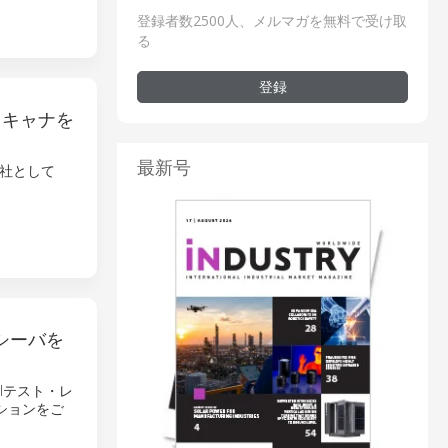
登録者数2500人、メルマガを無料で受け取
る
登録
スキャナを
最新号
社として
。
シーバを
EMIテスト・レ
ションをご