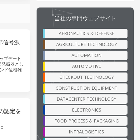
当社の専門ウェブサイト
AERONAUTICS & DEFENSE
外部信号源
AGRICULTURE TECHNOLOGY
AUTOMATION
アップデート
局部発振器とし
AUTOMOTIVE
ンド位相雑
CHECKOUT TECHNOLOGY
CONSTRUCTION EQUIPMENT
DATACENTER TECHNOLOGY
ELECTRONICS
Aの認定を
FOOD PROCESS & PACKAGING
o
INTRALOGISTICS