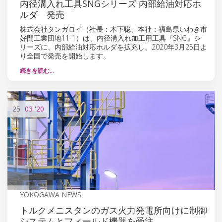
内径溝入れ工具SNGシリーズ 内部給油対応ホ
ルダ 発売
株式会社タンガロイ（社長：木下聡、本社：福島県いわき市
好間工業団地11-1）は、内径溝入れ加工用工具『SNG』シ
リーズに、内部給油対応ホルダを拡充し、2020年3月25日よ
り全国で発売を開始します。
続きを読む…
25
03
'20
YOKOGAWA NEWS
トルクメニスタンのガス火力発電所向けに制御
システムとフィールド機器を受注