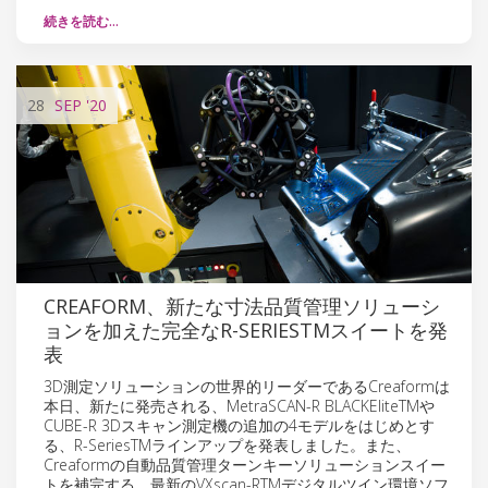
続きを読む…
28
SEP
'20
CREAFORM、新たな寸法品質管理ソリューシ
ョンを加えた完全なR-SERIESTMスイートを発
表
3D測定ソリューションの世界的リーダーであるCreaformは
本日、新たに発売される、MetraSCAN-R BLACKEliteTMや
CUBE-R 3Dスキャン測定機の追加の4モデルをはじめとす
る、R-SeriesTMラインアップを発表しました。また、
Creaformの自動品質管理ターンキーソリューションスイー
トを補完する、最新のVXscan-RTMデジタルツイン環境ソフ