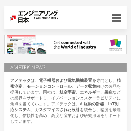
AMETEK NEWS
アメテック
は、
電子機器および電気機械装置
を専門とし、
精
密測定
、
モーションコントロール
、
データ収集
向けの製品を
提供しています。同社は、
航空宇宙
、
エネルギー
、
製造
など
の業界をサポートし、イノベーションとスケーラビリティに
焦点を当てています。アメテックは、
AI駆動の計器
、
IoT対
応システム
、
カスタマイズされた設計
を統合し、精度を最適
化し、信頼性を高め、高度な産業および研究用途をサポート
しています。