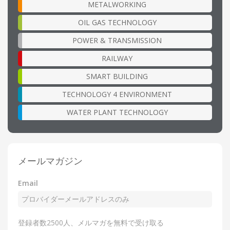
METALWORKING
OIL GAS TECHNOLOGY
POWER & TRANSMISSION
RAILWAY
SMART BUILDING
TECHNOLOGY 4 ENVIRONMENT
WATER PLANT TECHNOLOGY
メールマガジン
Email
登録者数2500人、メルマガを無料で受け取る