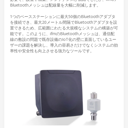
Bluetoothメッシュは配線量を大幅に削減します。
1つのベースステーションに最大50個のBluetoothアダプタ
を接続でき、最大20メートル間隔でBluetoothアダプタを設
置できるため、広範囲にわたる大規模なシステムの構築が可
能です。このように、ifmのBluetoothメッシュは、通信配
線の敷設の問題で既存設備のIoT化の壁に直面しているユー
ザーの課題を解決し、導入の容易さだけでなくシステムの効
率性や安全性も向上させる強力なツールです。