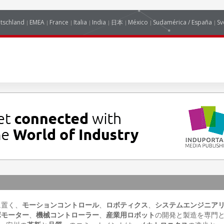
tschland
EMEA
France
Italia
India
日本
México
Sudamérica / España
Sv
に置く、
モーションコントロール
、
ロボティクス
、
システムエンジニア
ボモーター
、
機械コントローラー
、
産業用ロボット
の開発と製造を専門