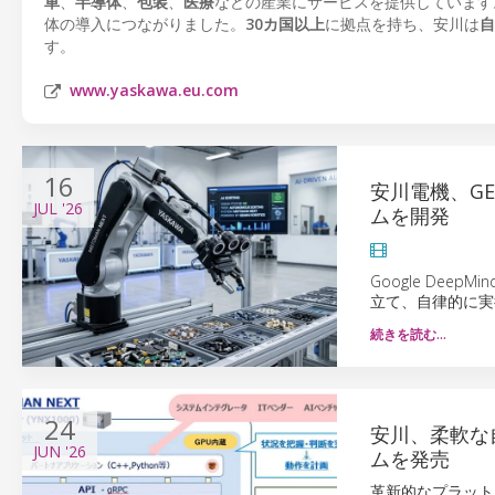
車
、
半導体
、
包装
、
医療
などの産業にサービスを提供しています
体の導入につながりました。
30カ国以上
に拠点を持ち、安川は
自
す。
www.yaskawa.eu.com
16
安川電機、G
JUL
'26
ムを開発
Google De
立て、自律的に実
続きを読む…
24
安川、柔軟な自
JUN
'26
ムを発売
革新的なプラット