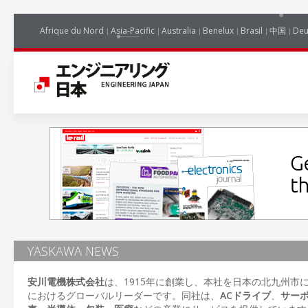
Afrique du Nord
Asia-Pacific
Australia
Benelux
Brasil
中国
Deu
YASKAWA NEWS
安川電機株式会社
は、1915年に創業し、本社を日本の北九州市
におけるグローバルリーダーです。同社は、
ACドライブ
、
サー