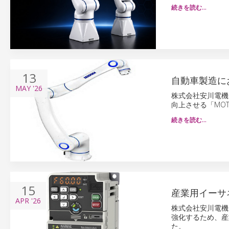
続きを読む…
13
自動車製造に
MAY
'26
株式会社安川電機は
向上させる「MO
続きを読む…
15
産業用イーサ
APR
'26
株式会社安川電機
強化するため、産
た。