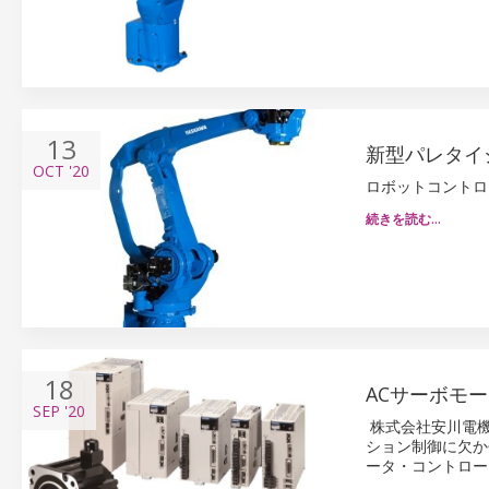
13
新型パレタイ
OCT
'20
ロボットコントロ
続きを読む…
18
ACサーボモ
SEP
'20
株式会社安川電機
ション制御に欠か
ータ・コントロー