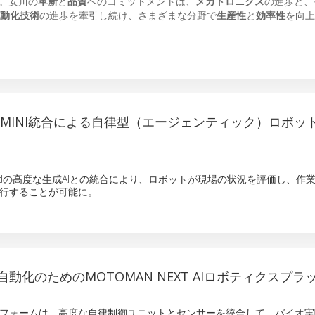
。安川の
革新
と
品質
へのコミットメントは、
メカトロニクス
の進歩と、
動化技術
の進歩を牽引し続け、さまざまな分野で
生産性
と
効率性
を向上
EMINI統合による自律型（エージェンティック）ロボッ
epMindの高度な生成AIとの統合により、ロボットが現場の状況を評価し、作
行することが可能に。
動化のためのMOTOMAN NEXT AIロボティクスプラ
フォームは、高度な自律制御ユニットとセンサーを統合して、バイオ実