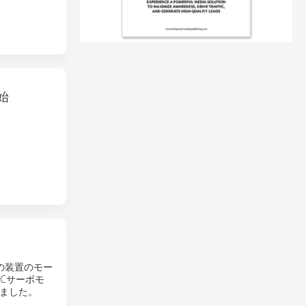
始
の装置のモー
Cサーボモ
ました。