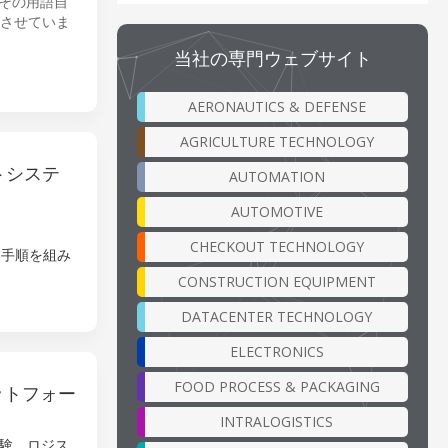
その用語自
させていま
当社の専門ウェブサイト
AERONAUTICS & DEFENSE
AGRICULTURE TECHNOLOGY
トシステ
AUTOMATION
AUTOMOTIVE
CHECKOUT TECHNOLOGY
業手順を組み
CONSTRUCTION EQUIPMENT
DATACENTER TECHNOLOGY
ELECTRONICS
FOOD PROCESS & PACKAGING
ットフォー
INTRALOGISTICS
験、ロジス