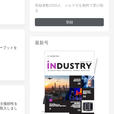
登録者数2500人、メルマガを無料で受け取
る
登録
最新号
ループットを
タ接続性を
に投入しまし