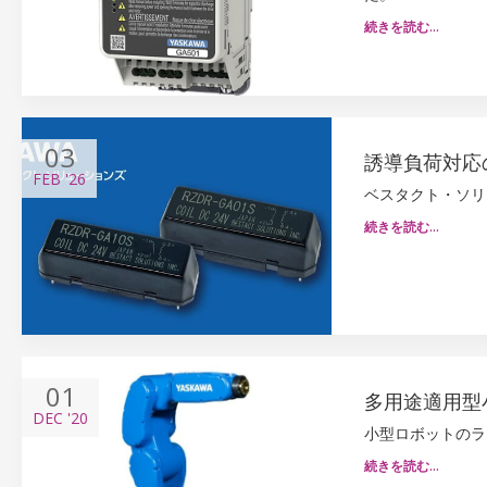
続きを読む…
03
誘導負荷対応
FEB
'26
ベスタクト・ソリ
続きを読む…
01
多用途適用型小
DEC
'20
小型ロボットのラ
続きを読む…