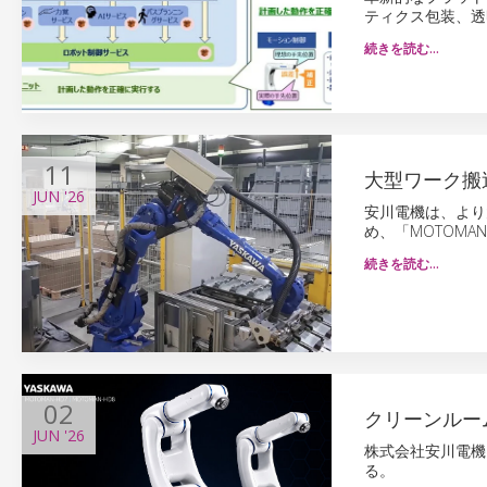
ティクス包装、透
続きを読む…
11
大型ワーク搬
JUN
'26
安川電機は、より
め、「MOTOMAN
続きを読む…
02
クリーンルー
JUN
'26
株式会社安川電機
る。