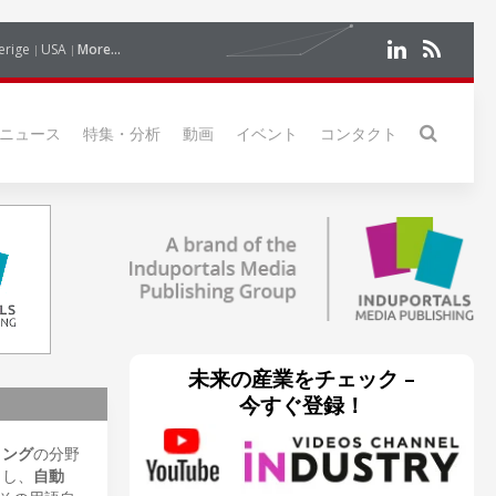
erige
USA
More...
ニュース
特集・分析
動画
イベント
コンタクト
未来の産業をチェック –
今すぐ登録！
リング
の分野
とし、
自動