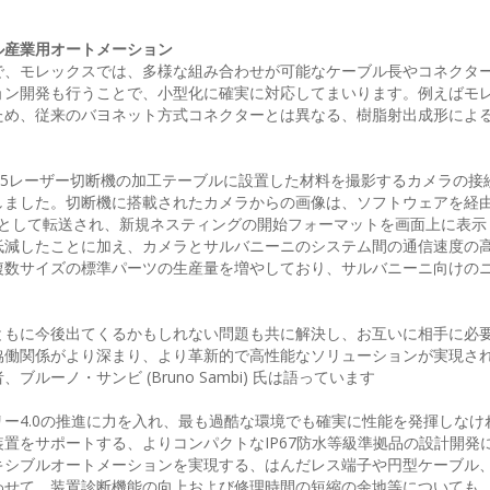
ル産業用オートメーション
で、モレックスでは、多様な組み合わせが可能なケーブル長やコネクタ
ョン開発も行うことで、小型化に確実に対応してまいります。例えばモ
ため、従来のバヨネット方式コネクターとは異なる、樹脂射出成形によ
L5レーザー切断機の加工テーブルに設置した材料を撮影するカメラの接
ました。切断機に搭載されたカメラからの画像は、ソフトウェアを経由
 ベクターファイルとして転送され、新規ネスティングの開始フォーマットを画面上に表
低減したことに加え、カメラとサルバニーニのシステム間の通信速度の
複数サイズの標準パーツの生産量を増やしており、サルバニーニ向けの
ともに今後出てくるかもしれない問題も共に解決し、お互いに相手に必
協働関係がより深まり、より革新的で高性能なソリューションが実現さ
ーノ・サンビ (Bruno Sambi) 氏は語っています
ー4.0の推進に力を入れ、最も過酷な環境でも確実に性能を発揮しなけ
置をサポートする、よりコンパクトなIP67防水等級準拠品の設計開発
キシブルオートメーションを実現する、はんだレス端子や円型ケーブル
わせて、装置診断機能の向上および修理時間の短縮の余地等についても