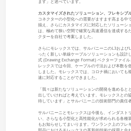
ます」と述べています。
カスタマイズされたソリューション、フレキシブ
コネクターの小型化への需要がますます高まる中
揃え、さらにカスタマイズに対応したソリューシ
は、極めて狭い空間で確実な高速通信を達成する
クターを自社で考案しました。
さらにモレックスでは、サルバニーニのL3および
ったく新しい単線ケーブルソリューションも設計し
式 (Drawing Exchange Format)
レックスでは今回、ケーブルの寸法および本数を
しました。モレックスでは、コロナ禍においても
速に対応することができました。
「我々は新たなソリューションの開発を進めると
出していければと考えています。モレックスとの
待しています」とサルバニーニの技術部門の責任者、ブル
サルバニーニとモレックスは今後も、インダストリ
い、さらなる小型化と高性能化が求められる各種装
もお知らせしてまいります。ワンランク上のフレ
部品におけるモレックスの革新的技術の採用と合