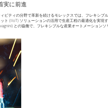
着実に前進
ティビティの分野で革新を続けるモレックスでは、フレキシブ
ト (IIoT) ソリューションの活用で生産工程の最適化を実現
vagnini) との協働で、フレキシブルな産業オートメーション