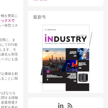
ー種を豊富に
最新号
レ
ックスで
る一体型コネ
続用に、ま
してDFX形
示します。モ
高速化も実現
ニーズにも迅
要な価値を創
れることに期
ればならな
に関する情報
、産業用電子
、研究を進め