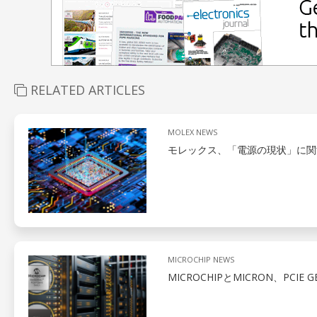
RELATED ARTICLES
MOLEX NEWS
モレックス、「電源の現状」に関
MICROCHIP NEWS
MICROCHIPとMICRON、PCIE