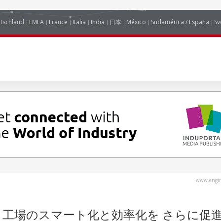
tschland
EMEA
France
Italia
India
日本
México
Sudamérica / España
Sv
www.engin
工場のスマート化と効率化を さらに促