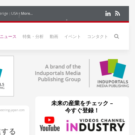
erige
USA
More...
ニュース
特集・分析
動画
イベント
コンタクト
未来の産業をチェック –
今すぐ登録！
eering-japan.com
進する