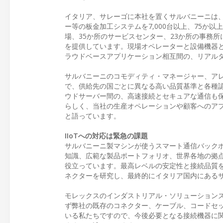
イタリア、サレーゴに本社を置くサルバニーニは
ー等の板金加工システムを7,000台以上、75か
場、35か所のサービスセンター、23か所の事務所
を提供しています。現場オペレーターと設備機器
ラウドベースアプリケーション相互間の、リアル
サルバニーニのコモディティ・マネージャー、アレッサン
で、供給先の国ごとに異なる高い品質基準と各種
ウドサーバー間の、高速接続とセキュアな通信も
らしく、当社の生産オペレーションや顧客へのア
と語っています。
IIoTへの対応は緊急の課題
サルバニーニ製マシンが使うスマート通信バック
知識、広範な製品ポートフォリオ、世界各地の拠
役立っています。最高レベルの安定性と接続品質
ネクターを研究し、最終的にイタリア国内にある
モレックスのインダストリアル・ソリューションズVP兼
ず弊社の既存のコネクター、ケーブル、コードセ
いる私たちですので、今後必要となる接続機器に