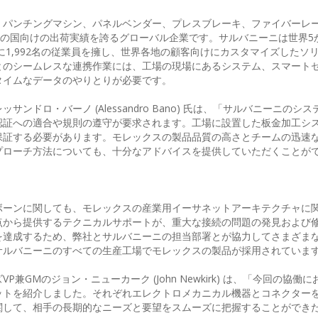
、パンチングマシン、パネルベンダー、プレスブレーキ、ファイバーレ
以上の国向けの出荷実績を誇るグローバル企業です。サルバニーニは世界5
に1,992名の従業員を擁し、世界各地の顧客向けにカスタマイズしたソ
とのシームレスな連携作業には、工場の現場にあるシステム、スマート
タイムなデータのやりとりが必要です。
ドロ・バーノ (Alessandro Bano) 氏は、「サルバニーニのシ
認証への適合や規則の遵守が要求されます。工場に設置した板金加工シ
保証する必要があります。モレックスの製品品質の高さとチームの迅速
プローチ方法についても、十分なアドバイスを提供していただくことが
ボーンに関しても、モレックスの産業用イーサネットアーキテクチャに
点から提供するテクニカルサポートが、重大な接続の問題の発見および
を達成するため、弊社とサルバニーニの担当部署とが協力してさまざま
サルバニーニのすべての生産工場でモレックスの製品が採用されていま
GMのジョン・ニューカーク (John Newkirk) は、「今回の協働
ットを紹介しました。それぞれエレクトロメカニカル機器とコネクター
関して、相手の長期的なニーズと要望をスムーズに把握することができ