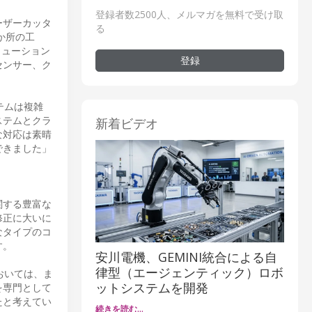
登録者数2500人、メルマガを無料で受け取
ーザーカッタ
る
か所の工
リューション
登録
センサー、ク
ステムは複雑
ステムとクラ
新着ビデオ
な対応は素晴
できました」
関する豊富な
修正に大いに
なタイプのコ
す。
安川電機、GEMINI統合による自
律型（エージェンティック）ロボ
においては、ま
ットシステムを開発
を専門として
たと考えてい
続きを読む…