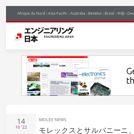
Afrique du Nord
Asia-Pacific
Australia
Benelux
Brasil
中国
Deu
14
MOLEX NEWS
10
'22
モレックスとサルバニーニ、