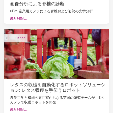
画像分析による脊椎の診断
uEye 産業用カメラによる脊椎および姿勢の光学分析
続きを読む…
03
FEB
'22
レタスの収穫を自動化するロボットソリューシ
ョン: レタス収穫を手伝うロボット
農業工学と機械の専門家からなる英国の研究チームが、IDS
カメラで収穫ロボットを開発
続きを読む…