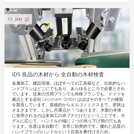
13
JAN
'22
IDS 良品の木材から 全自動の木材検査
金属加工、建設現場、ほぼすべての工具箱など、伝統的なハ
ンドブラシはどこにでもあり、あらゆるところで必要とされ
ています。従来の汎用ブラシでも特殊ブラシでも、ドイツを
拠点とする会社 Lessmann GmbH はほぼそのすべての種類
を製造しています。直線的からエルゴノミクスまで、形状は
さまざまです。しかし共通点が 1 つあります。木製の本体
に使用されるのは未加工の赤ブナだけだということです。モ
デルに応じて、ハンドルの端に 2 つの吊り下げ用の穴もあ
ります。生産は全自動で、非常に効率的です。優れた品質の
ハンドブラシのハンドルという自負を裏付けるため、