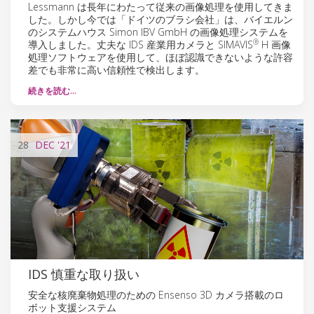
Lessmann は長年にわたって従来の画像処理を使用してきま
した。しかし今では「ドイツのブラシ会社」は、バイエルン
のシステムハウス Simon IBV GmbH の画像処理システムを
®
導入しました。丈夫な IDS 産業用カメラと SIMAVIS
H 画像
処理ソフトウェアを使用して、ほぼ認識できないような許容
差でも非常に高い信頼性で検出します。
続きを読む…
28
DEC
'21
IDS 慎重な取り扱い
安全な核廃棄物処理のための Ensenso 3D カメラ搭載のロ
ボット支援システム