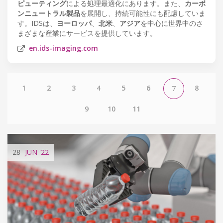
ピューティング
による処理最適化にあります。また、
カーボ
ンニュートラル製品
を展開し、持続可能性にも配慮していま
す。IDSは、
ヨーロッパ
、
北米
、
アジア
を中心に世界中のさ
まざまな産業にサービスを提供しています。
en.ids-imaging.com
1
2
3
4
5
6
8
7
9
10
11
28
JUN
'22