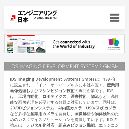
IDS IMAGING DEVELOPMENT SYSTEMS GMBH
IDS Imaging Development Systems GmbH
は、1997年
に設立され、ドイツ・オーバーズルムに本社を置く、
産業用
画像処理
および
マシンビジョン技術
の専門企業です。IDS
は、
工場自動化
、
ロボティクス
、
医療技術
、
物流
など、高性
能な画像処理を必要とする分野に対応しています。同社は、
2D/3Dビジョンシステム
、
AI内蔵カメラ
、
USB/GigEカメラ
など多様な
産業用カメラ
を開発し、
画像解析
や
物体検出
のた
めのカスタマイズソリューションを提供しています。IDSの
強みは、
デジタル化対応
、
組込みビジョン機能
、
エッジコン