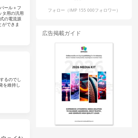
パール＋フ
フォロー（IMP 155 000フォロワー）
ミッタ用の汎用
式の電流源
とができま
広告掲載ガイド
出するのでし
発を維持し