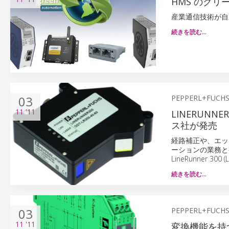
HMS のグ
産業通信技術が自
続きを読む…
03
PEPPERL+FUCH
11
'11
LINERUN
ス社が発売
経路補正や、エッ
ーションの業務と
LineRunner
続きを読む…
03
PEPPERL+FUCH
11
'11
変換機能を持つ