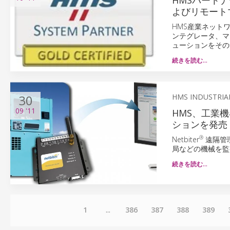
HMSパート
よびリモート
HMS産業ネット
ンテグレータ、マシ
ューションをその
続きを読む…
30
HMS INDUSTRIA
09
'11
HMS、工業機
ションを発売
®
Netbiter
遠隔管
局などの機械を監
続きを読む…
1
...
386
387
388
389