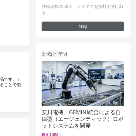
登録者数2500人、メルマガを無料で受け取
る
登録
新着ビデオ
製品です。ア
することで製
安川電機、GEMINI統合による自
律型（エージェンティック）ロボ
ットシステムを開発
続きを読む…