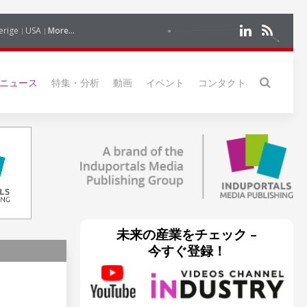
erige
USA
More...
ニュース
特集・分析
動画
イベント
コンタクト
未来の産業をチェック –
今すぐ登録！