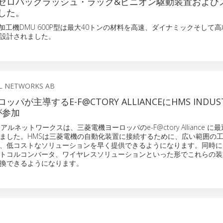
製のゼロバックラッシュ・ラック&ピニオン駆動装置および
した。
加工機DMU 600P型は最大40トンの材料を高速、ダイナミックそして
設計されました。
L NETWORKS AB
パが主導するE-F@CTORY ALLIANCEにHMS INDUST
が参加
ルネットワークスは、三菱電機ヨーロッパのe-F@ctory Alliance に
ました。HMSは三菱電機の自動化装置に接続するために、広い範囲の
、低コストなソリューションを早く提供できるようになります。同時に、A
トコルコンバータ、ワイヤレスソリューションといった形でこれらの装
換できるようになります。