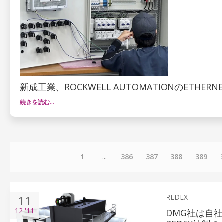
新成工業、ROCKWELL AUTOMATIONのETHER
続きを読む…
1
...
386
387
388
389
11
REDEX
12
'11
DMG社は自