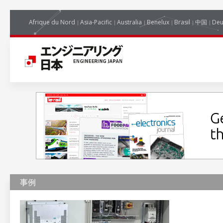
Afrique du Nord
Asia-Pacific
Australia
Benelux
Brasil
中国
Deu
事例