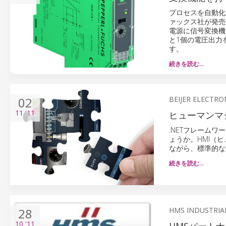
プロセスを自動化
ァックス社が発売す
電源に信号変換機
と1個の電圧出力
す。
続きを読む…
02
BEIJER ELECTR
11
'11
ヒューマンマ
.NETフレーム
ょうか。HMI（
ながら、標準的な
続きを読む…
28
HMS INDUSTRIA
10
'11