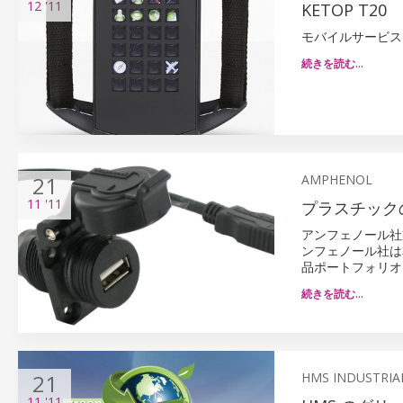
12
'11
KETOP T20
モバイルサービス
続きを読む…
21
AMPHENOL
11
'11
プラスチックのU
アンフェノール社
ンフェノール社は
品ポートフォリオ
続きを読む…
21
HMS INDUSTRIA
11
'11