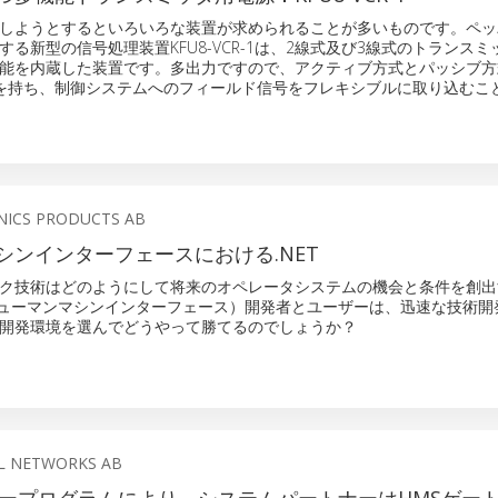
しようとするといろいろな装置が求められることが多いものです。ペッ
る新型の信号処理装置KFU8-VCR-1は、2線式及び3線式のトランス
能を内蔵した装置です。多出力ですので、アクティブ方式とパッシブ方
を持ち、制御システムへのフィールド信号をフレキシブルに取り込むこ
ONICS PRODUCTS AB
シンインターフェースにおける.NET
ワーク技術はどのようにして将来のオペレータシステムの機会と条件を創
ヒューマンマシンインターフェース）開発者とユーザーは、迅速な技術開
開発環境を選んでどうやって勝てるのでしょうか？
L NETWORKS AB