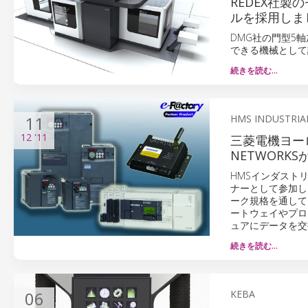
REDEX社
ルを採用しま
DMG社の門型5軸
できる機械として
続きを読む…
11
HMS INDUSTRIA
12
'11
三菱電機ヨーロッ
NETWORKS
HMSインダストリア
ナーとして参加し
ーク規格を通して
ートウェイやプロ
ュアにデータを交
続きを読む…
06
KEBA