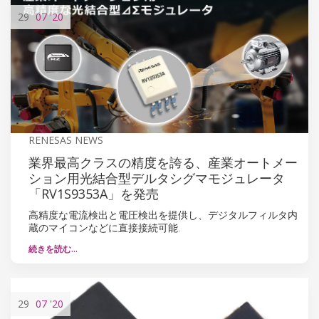
29
07
'20
RENESAS NEWS
業界最高クラスの精度を誇る、産業オートメー
ション用光結合型デルタシグマモジュレータ
「RV1S9353A」を発売
高精度な電流検出と電圧検出を提供し、デジタルフィルタ内
蔵のマイコンなどに直接接続可能.
続きを読む…
29
07
'20