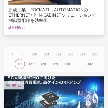
新成工業、ROCKWELL AUTOMATIONの
ETHERNET/IP IN-CABINETソリューションで
制御盤配線を効率化
続きを読む…
1
...
320
321
322
323
324
325
327
328
329
330
...
402
326
06
08
'20