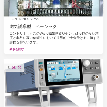
CONTRINEX NEWS
磁気誘導型 ベーシック
コントリネックスのBASIC磁気誘導型センサは妥協のない精
度と非常に高い信頼性において世界的で十分受けるに値する
評価を得ています。
続きを読む…
13
08
'20