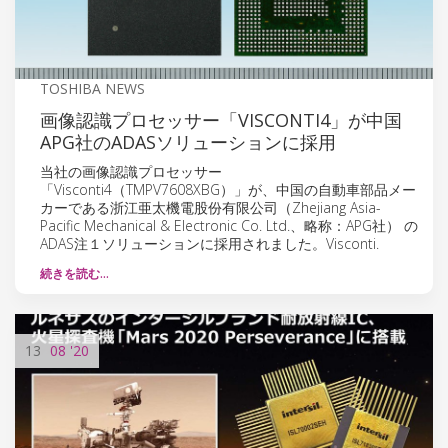
TOSHIBA NEWS
画像認識プロセッサー「VISCONTI4」が中国
APG社のADASソリューションに採用
当社の画像認識プロセッサー
「Visconti4（TMPV7608XBG）」が、中国の自動車部品メー
カーである浙江亜太機電股份有限公司（Zhejiang Asia-
Pacific Mechanical & Electronic Co. Ltd.、略称：APG社） の
ADAS注１ソリューションに採用されました。Visconti.
続きを読む…
13
08
'20