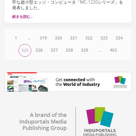
牢な超小型エッジ・コンピュータ「MC-1220シリーズ」を
発表しました。
続きを読む…
1
...
319
320
321
322
323
324
326
327
328
329
...
402
325