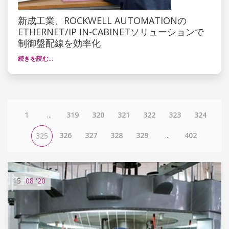
新成工業、ROCKWELL AUTOMATIONの
ETHERNET/IP IN-CABINETソリューションで
制御盤配線を効率化
続きを読む…
1
...
319
320
321
322
323
324
326
327
328
329
...
402
325
15
08
'20