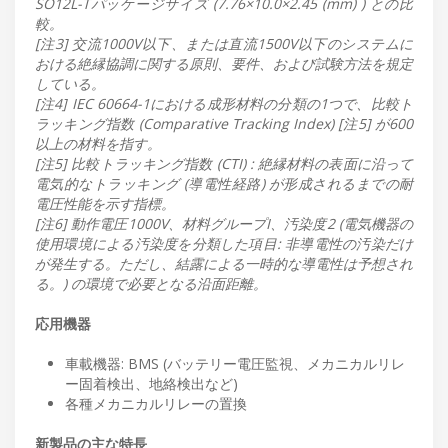
SO12L-Tパッケージサイズ (7.76×10.0×2.45 (mm) ) との比
較。
[注3] 交流1000V以下、または直流1500V以下のシステムに
おける絶縁協調に関する原則、要件、および試験方法を規定
している。
[注4] IEC 60664-1における成形材料の分類の1つで、比較ト
ラッキング指数 (Comparative Tracking Index) [注5] が600
以上の材料を指す。
[注5] 比較トラッキング指数 (CTI) : 絶縁材料の表面に沿って
電気的なトラッキング (導電性経路) が形成されるまでの耐
電圧性能を示す指標。
[注6] 動作電圧1000V、材料グループI、汚染度2 (電気機器の
使用環境による汚染度を分類した項目: 非導電性の汚染だけ
が発生する。ただし、結露による一時的な導電性は予想され
る。) の環境で必要となる沿面距離。
応用機器
車載機器: BMS (バッテリー電圧監視、メカニカルリレ
ー固着検出、地絡検出など)
各種メカニカルリレーの置換
新製品の主な特長