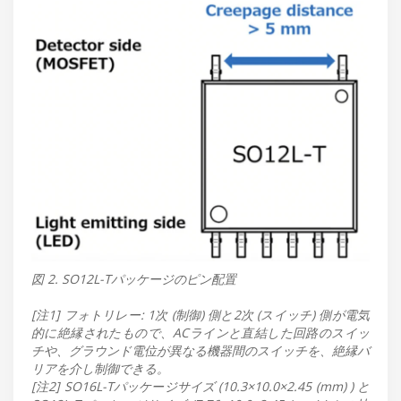
図 2. SO12L-Tパッケージのピン配置
[注1] フォトリレー: 1次 (制御) 側と2次 (スイッチ) 側が電気
的に絶縁されたもので、ACラインと直結した回路のスイッ
チや、グラウンド電位が異なる機器間のスイッチを、絶縁バ
リアを介し制御できる。
[注2] SO16L-Tパッケージサイズ (10.3×10.0×2.45 (mm) ) と