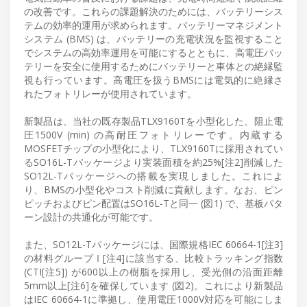
の改善です。これらの課題解決のためには、バッテリーシス
テムの効率的運用が求められます。バッテリーマネジメント
システム (BMS) は、バッテリーの充電状況を監視すること
でシステムの高効率運用を可能にするとともに、高電圧バッ
テリーを安全に使用するためにバッテリーと車体との絶縁監
視も行っています。高電圧を扱うBMSには電気的に絶縁さ
れたフォトリレーが使用されています。
新製品は、当社の既存製品TLX9160Tを小型化した、阻止電
圧1500V (min) の高耐圧フォトリレーです。内蔵する
MOSFETチップの小型化により、TLX9160Tに採用されてい
るSO16L-Tパッケージより実装面積を約25%[注2]削減した
SO12L-Tパッケージへの搭載を実現しました。これによ
り、BMSの小型化やコスト削減に貢献します。なお、ピン
ピッチおよびピン配置はSO16L-Tと同一 (図1) で、基板パタ
ーン設計の共通化が可能です。
また、SO12L-Tパッケージには、国際規格IEC 60664-1[注3]
の材料グループⅠ[注4]に該当する、比較トラッキング指数
(CTI[注5]) が600以上の樹脂を採用し、受光側の沿面距離
5mm以上[注6]を確保しています (図2)。これにより新製品
はIEC 60664-1に準拠し、使用電圧1000V対応を可能にしま