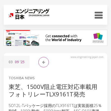
www.engineering-japan.com
03
09
'25
TOSHIBA NEWS
東芝、1500V阻止電圧対応車載用
フォトリレーTLX9161T発売
SO12L-Tパッケージ採用のTLX9161Tは実装面積25％
削減、1000V動作、5000Vrms耐圧、AEC-Q101準拠