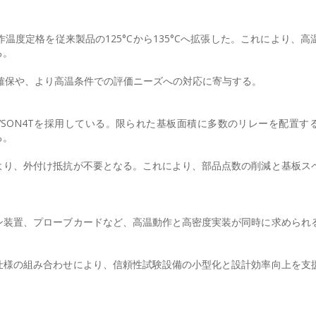
度定格を従来製品の125°Cから135°Cへ拡張した。これにより、高
る。
の確保や、より高温条件での評価ニーズへの対応に寄与する。
.）のS-VSON4Tを採用している。限られた基板面積に多数のリレーを配置
る。
より、外付け抵抗が不要となる。これにより、部品点数の削減と基板ス
ン装置、プローブカードなど、高温動作と高密度実装が同時に求められ
仕様の組み合わせにより、信頼性試験設備の小型化と設計効率向上を支