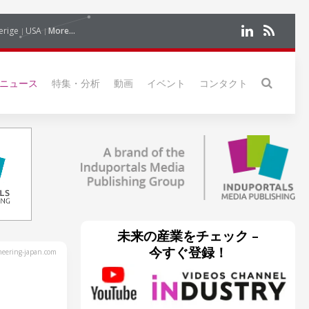
erige
USA
More...
ニュース
特集・分析
動画
イベント
コンタクト
未来の産業をチェック –
今すぐ登録！
eering-japan.com