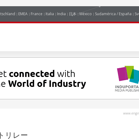
tschland
EMEA
France
Italia
India
日本
México
Sudamérica / España
Sv
www.engin
ォトリレー