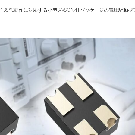
35°C動作に対応する小型S-VSON4Tパッケージの電圧駆動