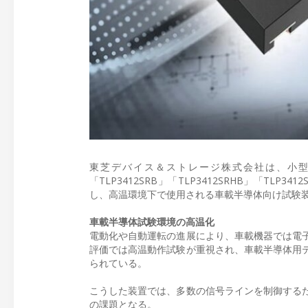
東芝デバイス＆ストレージ株式会社は、小型S-V
「TLP3412SRB」「TLP3412SRHB」「T
し、高温環境下で使用される車載半導体向け試験
車載半導体試験環境の高温化
電動化や自動運転の進展により、車載機器では電
評価では高温動作試験が重視され、車載半導体用
られている。
こうした装置では、多数の信号ラインを制御する
の課題となる。