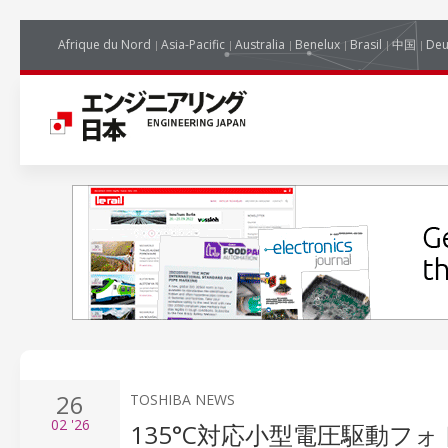
Afrique du Nord
Asia-Pacific
Australia
Benelux
Brasil
中国
Deu
26
TOSHIBA NEWS
02
'26
135°C対応小型電圧駆動フ