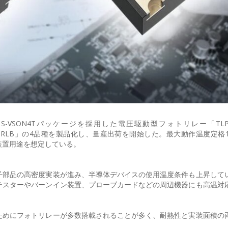
SON4Tパッケージを採用した電圧駆動型フォトリレー「TLP34
LP3412SRLB」の4品種を製品化し、量産出荷を開始した。最大動作温度定格1
装置用途を想定している。
子部品の高密度実装が進み、半導体デバイスの使用温度条件も上昇して
テスターやバーンイン装置、プローブカードなどの周辺機器にも高温対
ためにフォトリレーが多数搭載されることが多く、耐熱性と実装面積の