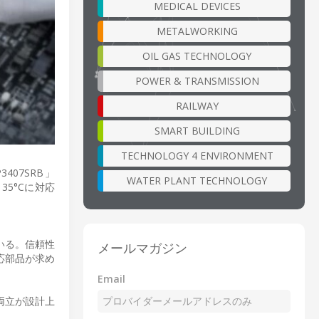
MEDICAL DEVICES
METALWORKING
OIL GAS TECHNOLOGY
POWER & TRANSMISSION
RAILWAY
SMART BUILDING
TECHNOLOGY 4 ENVIRONMENT
07SRB」
WATER PLANT TECHNOLOGY
35°Cに対応
いる。信頼性
メールマガジン
応部品が求め
Email
両立が設計上