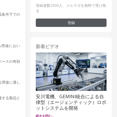
登録者数2500人、メルマガを無料で受け取
る
温条件下での
登録
新着ビデオ
する用途におい
ペースの有効
る用途に適し
安川電機、GEMINI統合による自
援する製品と
律型（エージェンティック）ロボ
ットシステムを開発
続きを読む…