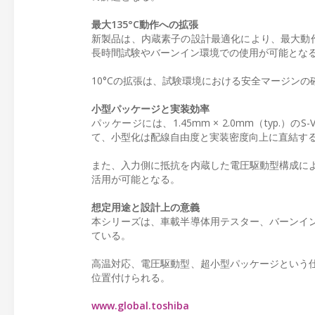
最大135°C動作への拡張
新製品は、内蔵素子の設計最適化により、最大動作温
長時間試験やバーンイン環境での使用が可能とな
10°Cの拡張は、試験環境における安全マージン
小型パッケージと実装効率
パッケージには、1.45mm × 2.0mm（typ
て、小型化は配線自由度と実装密度向上に直結す
また、入力側に抵抗を内蔵した電圧駆動型構成に
活用が可能となる。
想定用途と設計上の意義
本シリーズは、車載半導体用テスター、バーンイ
ている。
高温対応、電圧駆動型、超小型パッケージという
位置付けられる。
www.global.toshiba