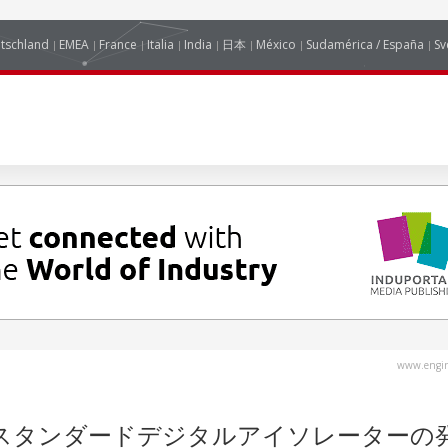
tschland
EMEA
France
Italia
India
日本
México
Sudamérica / España
Sv
www.engin
載用スタンダードデジタルアイソレーターの