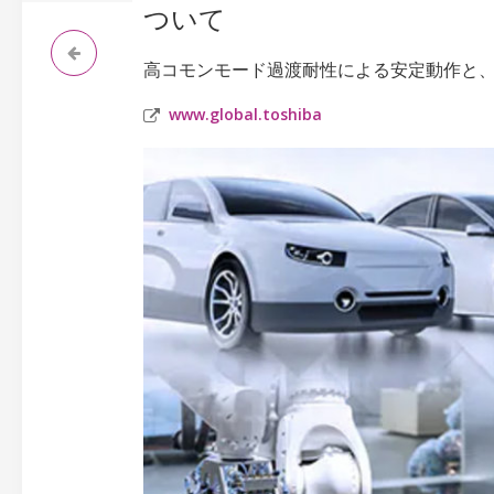
ついて
高コモンモード過渡耐性による安定動作と
www.global.toshiba