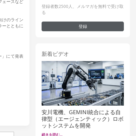
ターフェースなど
登録者数2500人、メルマガを無料で受け取
る
向けのライン
ラーとともに
登録
新着ビデオ
ター」にて発表
安川電機、GEMINI統合による自
律型（エージェンティック）ロボ
ットシステムを開発
続きを読む…