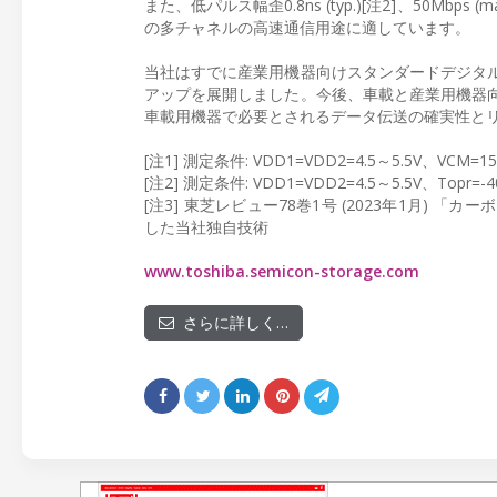
また、低パルス幅歪0.8ns (typ.)[注2]、50M
の多チャネルの高速通信用途に適しています。
当社はすでに産業用機器向けスタンダードデジタ
アップを展開しました。今後、車載と産業用機器
車載用機器で必要とされるデータ伝送の確実性と
[注1] 測定条件: VDD1=VDD2=4.5～5.5V、VCM=15
[注2] 測定条件: VDD1=VDD2=4.5～5.5V、Topr=-4
[注3] 東芝レビュー78巻1号 (2023年1月
した当社独自技術
www.toshiba.semicon-storage.com
さらに詳しく…