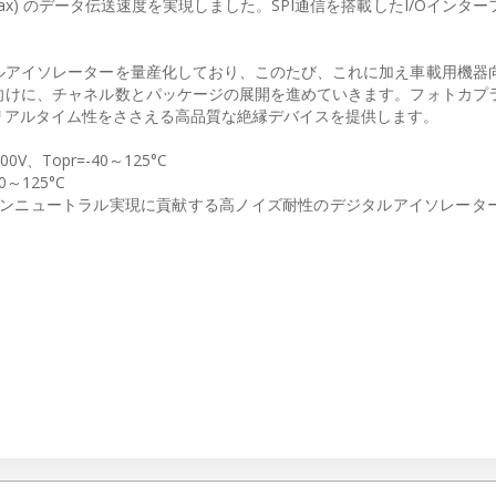
bps (max) のデータ伝送速度を実現しました。SPI通信を搭載したI/Oイン
ルアイソレーターを量産化しており、このたび、これに加え車載用機器
向けに、チャネル数とパッケージの展開を進めていきます。フォトカプ
リアルタイム性をささえる高品質な絶縁デバイスを提供します。
00V、Topr=-40～125°C
0～125°C
) 「カーボンニュートラル実現に貢献する高ノイズ耐性のデジタルアイソレー