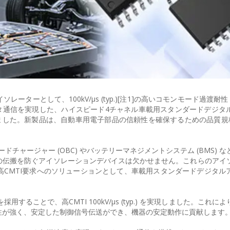
ーとして、100kV/μs (typ.)[注1]の高いコモンモード過渡耐性 (高
高速データ通信を実現した、ハイスピード4チャネル車載用スタンダードデジ
しました。新製品は、自動車用電子部品の信頼性を確保するための品質規格A
ンボードチャージャー (OBC) やバッテリーマネジメントシステム (BMS) 
の伝搬を防ぐアイソレーションデバイスは欠かせません。これらのアイ
CMTI要求へのソリューションとして、車載用スタンダードデジタル
することで、高CMTI 100kV/μs (typ.) を実現しました。これに
性が強く、安定した制御信号伝送ができ、機器の安定動作に貢献します