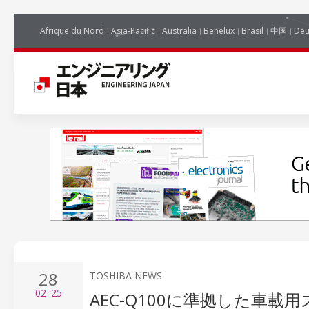
Afrique du Nord
Asia-Pacific
Australia
Benelux
Brasil
中国
Deu
28
TOSHIBA NEWS
02
'25
AEC-Q100に準拠した車