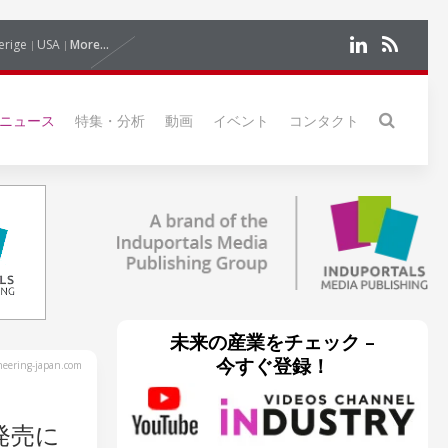
erige
USA
More...
ニュース
特集・分析
動画
イベント
コンタクト
未来の産業をチェック –
今すぐ登録！
eering-japan.com
発売に