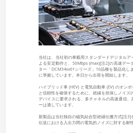
当社は、当社初の車載用スタンダードデジタルアイソレータ
よる安定動作と、50Mbps (max)[注2]の
ター「DCM34xx01シリーズ」10品種を製品化
に準拠しています。本日から出荷を開始します。
ハイブリッド車 (HEV) と電気自動車 (EV) のオ
と信頼性を確保するために、絶縁を担保しノイズ
デバイスに要求される、多チャネルの高速通信、高
ーは適しています。
新製品は当社独自の磁気結合型絶縁伝搬方式[注3]を採用
伝送における入出力間の電気的ノイズに対する耐