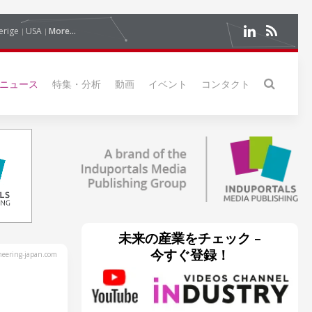
erige
USA
More...
ニュース
特集・分析
動画
イベント
コンタクト
未来の産業をチェック –
今すぐ登録！
eering-japan.com