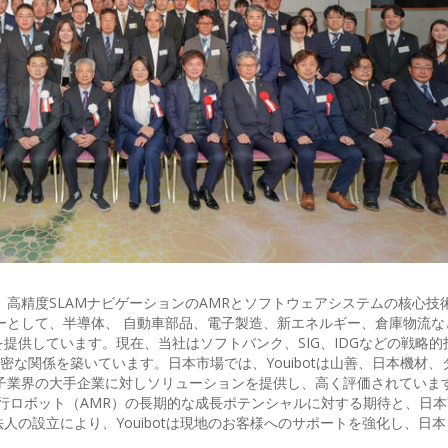
で設立され、高精度SLAMナビゲーションのAMRとソフトウェアシステムの核心
ーとして、半導体、 自動車部品、電子製造、新エネルギー、倉庫物流な
提供しています。現在、当社はソフトバンク、SIG、IDGなどの戦略的
密な関係を築いています。日本市場では、Youibotは山善、日本機材、
子業界の大手企業に対しソリューションを提供し、高く評価されていま
る自律走行ロボット（AMR）の長期的な成長ポテンシャルに対する期待と、日
の設立により、Youibotは現地のお客様へのサポートを強化し、日