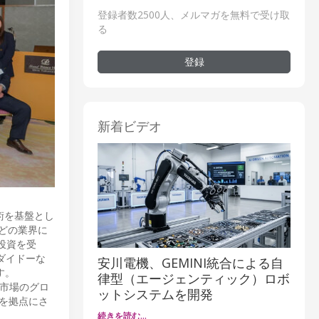
登録者数2500人、メルマガを無料で受け取
る
登録
新着ビデオ
技術を基盤とし
どの業界に
投資を受
ダイドーな
安川電機、GEMINI統合による自
す。
律型（エージェンティック）ロボ
本市場のグロ
ットシステムを開発
本を拠点にさ
続きを読む…