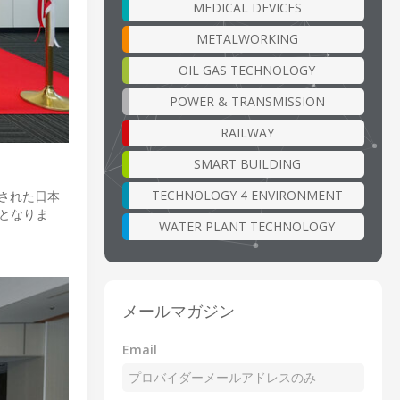
MEDICAL DEVICES
METALWORKING
OIL GAS TECHNOLOGY
POWER & TRANSMISSION
RAILWAY
SMART BUILDING
TECHNOLOGY 4 ENVIRONMENT
設立された日本
ンとなりま
WATER PLANT TECHNOLOGY
メールマガジン
Email