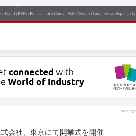
tschland
EMEA
France
Italia
India
日本
México
Sudamérica / España
Sv
www.engin
JAPAN株式会社、東京にて開業式を開催