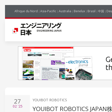
Afrique du Nord
Asia-Pacific
Australia
Benelux
Brasil
中国
Deu
27
YOUIBOT ROBOTICS
02
'25
YOUIBOT ROBOTICS 