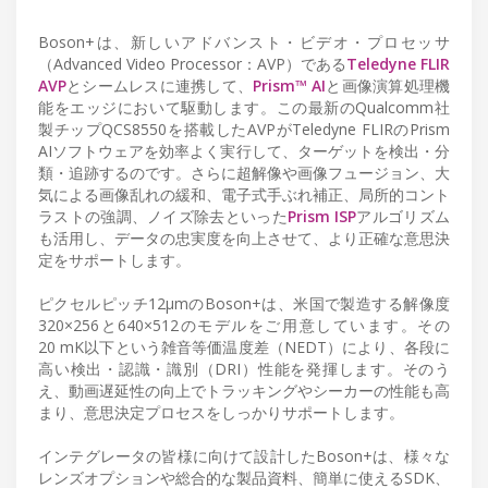
Boson+は、新しいアドバンスト・ビデオ・プロセッサ
（Advanced Video Processor：AVP）である
Teledyne FLIR
AVP
とシームレスに連携して、
Prism™ AI
と画像演算処理機
能をエッジにおいて駆動します。この最新のQualcomm社
製チップQCS8550を搭載したAVPがTeledyne FLIRのPrism
AIソフトウェアを効率よく実行して、ターゲットを検出・分
類・追跡するのです。さらに超解像や画像フュージョン、大
気による画像乱れの緩和、電子式手ぶれ補正、局所的コント
ラストの強調、ノイズ除去といった
Prism ISP
アルゴリズム
も活用し、データの忠実度を向上させて、より正確な意思決
定をサポートします。
ピクセルピッチ12μmのBoson+は、米国で製造する解像度
320×256と640×512のモデルをご用意しています。その
20 mK以下という雑音等価温度差（NEDT）により、各段に
高い検出・認識・識別（DRI）性能を発揮します。そのう
え、動画遅延性の向上でトラッキングやシーカーの性能も高
まり、意思決定プロセスをしっかりサポートします。
インテグレータの皆様に向けて設計したBoson+は、様々な
レンズオプションや総合的な製品資料、簡単に使えるSDK、