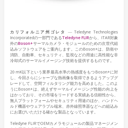
カリフォルニア州ゴレタ
― Teledyne Technologies
Incorporatedの一部門である
Teledyne FLIR
から、ITAR対象
外の
Boson+
サーマルカメラ・モジュールのための次世代組
込みソフトウェアをご案内します。このBoson+は、防衛や
消防、自動車、セキュリティ、監視などの用途に高性能な非
冷却式のサーマルイメージング技術を提供するものです。
20 mK以下という業界最高水準の熱感度をもつBoson+に対
し、今回さらにシャープな熱画像を取得できるようアップグ
レードして、空間フィルタリング能力を高めました。このよ
うにBoson+は、絶えずサーマルイメージング性能の向上を
はかっており、その市場をリードする実績ある信頼性から、
無人プラットフォームやセキュリティ用途のほか、ハンドヘ
ルド機器やウェアラブル端末、赤外線照準器などへの組込み
にお選びいただける確かな製品となっています。
Teledyne FLIRでOEMカメラモジュールの製品マネージメン