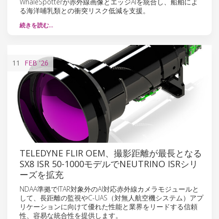
WhaleSpotterが赤外線画像とエッジAIを統合し、船舶によ
る海洋哺乳類との衝突リスク低減を支援。
続きを読む…
11
FEB
'26
TELEDYNE FLIR OEM、撮影距離が最長となる
SX8 ISR 50-1000モデルでNEUTRINO ISRシリ
ーズを拡充
NDAA準拠でITAR対象外のAI対応赤外線カメラモジュールと
して、長距離の監視やC-UAS（対無人航空機システム）アプ
リケーションに向けて優れた性能と業界をリードする信頼
性、容易な統合性を提供します。