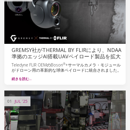
GREMSY社がTHERMAL BY FLIRにより、NDAA
準拠のエッジAI搭載UAVペイロード製品を拡大
®
Teledyne FLIR OEMのBoson
+サーマルカメラ・モジュール
がドローン用の革新的な球体ペイロードに統合されました。
続きを読む…
01
JUL
'25