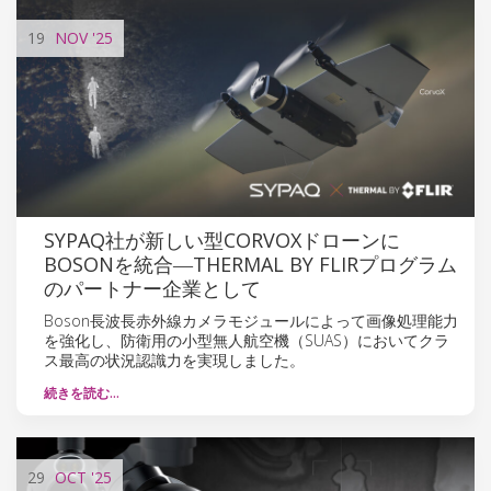
19
NOV
'25
SYPAQ社が新しい型CORVOXドローンに
BOSONを統合―THERMAL BY FLIRプログラム
のパートナー企業として
Boson長波長赤外線カメラモジュールによって画像処理能力
を強化し、防衛用の小型無人航空機（SUAS）においてクラ
ス最高の状況認識力を実現しました。
続きを読む…
29
OCT
'25