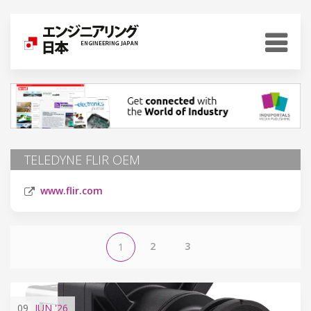
TELEDYNE FLIR OEM
www.flir.com
2
3
1
09
JUN
'26