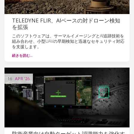
TELEDYNE FLIR、AIベースの対ドローン検知
を拡張
このソフトウェアは、サーマルイメージングとAI追跡技術を
組み合わせ、小型UAVの早期検知と迅速なセキュリティ対応
を支援します。
続きを読む…
16
APR
'26
防衛産業向け自動ターゲット認識能力を強化す