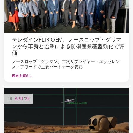
テレダインFLIR OEM、ノースロップ・グラマ
ンから革新と協業による防衛産業基盤強化で評
価
ノースロップ・グラマン、年次サプライヤー・エクセレン
ス・アワードで主要パートナーを表彰
続きを読む…
28
APR
'26