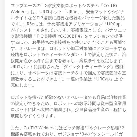
ファブエースのTIG溶接支援ロボットシステム「Co TIG
Welders」は、URロボット「UR5e」、安全マットやシグナ
ルライトなどTIG溶接に必要な機器をパッケージ化した製品
です。UR5eには、予め溶接用アプリケーション「URCap」
がインストールされています。溶接電源として、パナソニッ
ク製溶接機「TIG溶接機 YC-300BP4」をオプションで提供
するほか、お手持ちの溶接機をお使いいただくことも可能で
す。オペレータは、ロボットが加工対象物にアプローチする
経路をロボットのティーチペンダント上で設定した後に、溶
接開始点から終了点までを教示し、溶接条件を設定します。
URロボットに搭載された「ダイレクトティーチング」機能
により、オペレータは溶接トーチを手で掴んで溶接箇所を直
接教示することができます。一連の作業は「URCap」上で
完結します。
ロボットを扱った経験のないオペレータでも容易に溶接作業
の設定ができるため、ロボットへの教示時間は従来型産業用
ロボットに比べ大幅に削減され、少量多品種生産の工程にも
展開しやすくなります。
また、Co TIG Weldersにはピッチ溶接*1やクレータ処理*2
機能も搭載されており、ポジショナ*3やバックシールドガ