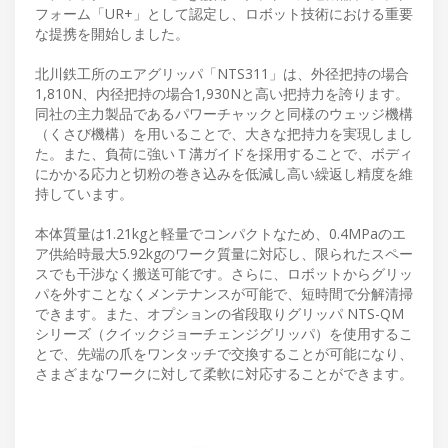
フォーム「UR+」として認定し、ロボット技術における重要
な提携を開始しました。
北川鉄工所のエアグリッパ「NTS311」は、外径把持の場合
1,810N、内径把持の場合1,930Nと高い把持力を誇ります。
同社の主力製品であるパワーチャックと同様のウェッジ機構
（くさび機構）を用いることで、大きな把持力を実現しまし
た。また、負荷に強いＴ溝ガイドを採用することで、ボディ
にかかる応力と切粉の巻き込みを低減し高い繰返し精度を維
持しています。
本体質量は1.21kgと軽量でコンパクトなため、0.4MPaのエ
ア供給時最大5.92kgのワーク質量に対応し、限られたスペー
スでも干渉なく搬送可能です。さらに、ロボットからグリッ
パを外すことなくメンテナンスが可能で、短時間で分解清掃
できます。また、オプションの省段取りグリッパ NTS-QM
シリーズ（クイックジョーチェンジグリッパ）を使用するこ
とで、先端の爪をワンタッチで交換することが可能になり、
さまざまなワークに対して柔軟に対応することができます。