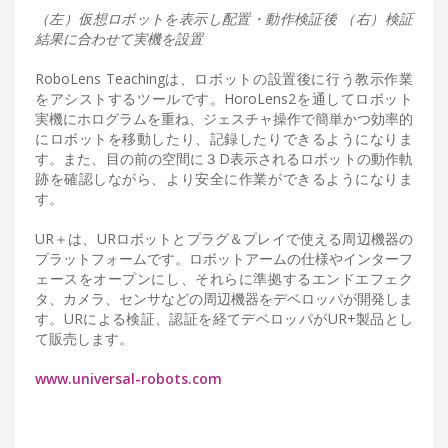
（左）仮想ロボットを表示し配置・動作検証後 （右）検証
結果に合わせて実機を設置
RoboLens Teachingは、ロボットの設置後に行う教示作業
をアシストするツールです。HoroLens2を通してロボット
実機にホログラムを重ね、ジェスチャ操作で簡単かつ効率的
にロボットを移動したり、記録したりできるようになりま
す。また、目の前の空間に３D表示されるロボットの動作軌
跡を確認しながら、より安全に作業ができるようになりま
す。
UR＋は、URロボットとプラグ＆プレイで使える周辺機器の
プラットフォームです。ロボットアームの仕様やインターフ
ェースをオープンにし、それらに準拠するエンドエフェク
タ、カメラ、センサなどの周辺機器をデベロッパが開発しま
す。URによる検証、認証を経てデベロッパがUR+製品とし
て販売します。
www.universal-robots.com