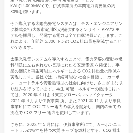
kWh(14,000MWh)で、伊賀事業所の年間電力需要量の約
30%を賄います。
今回導入する太陽光発電システムは、テス・エンジニアリン
グ株式会社(大阪市淀川区)が提供するオンサイト PPA*2 モ
デルを採用し、発電する電力は全て自家消費いたします。こ
れにより、年間約 5,300 トンの CO2 排出量を削減すること
ができます。
太陽光発電システムを導入することで、電力需要の変動や燃
料問題に左右されない長期にわたる安定電源 を確保し、事
業の継続と再生可能エネルギーによる CO2 排出量の削減を
実現します。当社では、持続可能な 社会を目指し、カーボ
ンニュートラルや資源循環型の社会に向けた、さまざまな取
り組みを行っています。再生 可能エネルギーの活用におい
ては、2020 年 4 月より東京グローバルヘッドクォータ、
2021 年 4 月より伊賀事業 所、また 2021 年 11 月より奈良
事業所にて CO2 フリー電力の購入を開始し、国内の全ての
拠点で CO2 フリー 電力を使用しています。
さらに、2022 年 5 月には、伊賀事業所にて、カーボンニュ
ートラルの特性を持つ木質 チップを燃料とする、CO2 排出