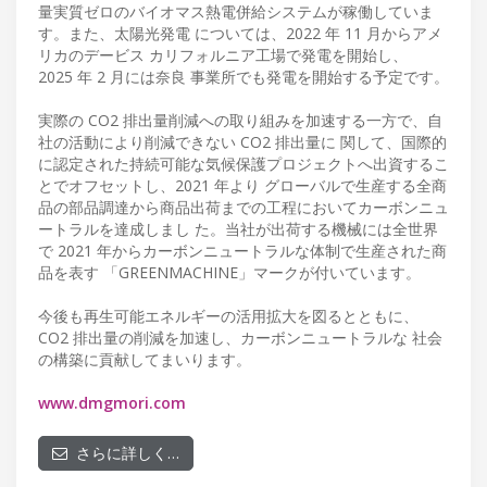
量実質ゼロのバイオマス熱電併給システムが稼働していま
す。また、太陽光発電 については、2022 年 11 月からアメ
リカのデービス カリフォルニア工場で発電を開始し、
2025 年 2 月には奈良 事業所でも発電を開始する予定です。
実際の CO2 排出量削減への取り組みを加速する一方で、自
社の活動により削減できない CO2 排出量に 関して、国際的
に認定された持続可能な気候保護プロジェクトへ出資するこ
とでオフセットし、2021 年より グローバルで生産する全商
品の部品調達から商品出荷までの工程においてカーボンニュ
ートラルを達成しまし た。当社が出荷する機械には全世界
で 2021 年からカーボンニュートラルな体制で生産された商
品を表す 「GREENMACHINE」マークが付いています。
今後も再生可能エネルギーの活用拡大を図るとともに、
CO2 排出量の削減を加速し、カーボンニュートラルな 社会
の構築に貢献してまいります。
www.dmgmori.com
さらに詳しく…