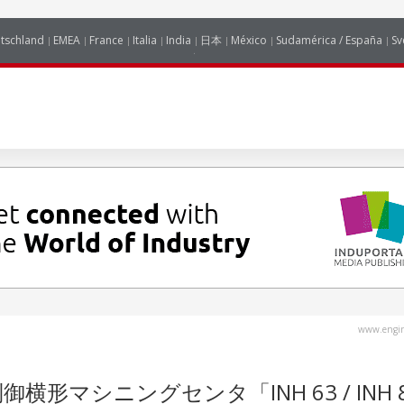
tschland
EMEA
France
Italia
India
日本
México
Sudamérica / España
Sv
www.engin
制御横形マシニングセンタ「INH 63 / INH 