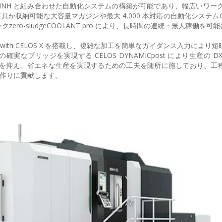
NH と組み合わせた自動化システムの構築が可能であり、幅広いワークを
工具が収納可能な大容量マガジンや最大 4,000 本対応の自動化システム
ro-sludgeCOOLANT pro により、長時間の連続・無人稼働を可
X with CELOS X を搭載し、複雑な加工を簡単なガイダンス入力により
実なブリッジを実現する CELOS DYNAMICpost により生産の D
CO2 排出量を抑え、省エネな生産を実現するための工夫を随所に施しており、
場作りに貢献します。