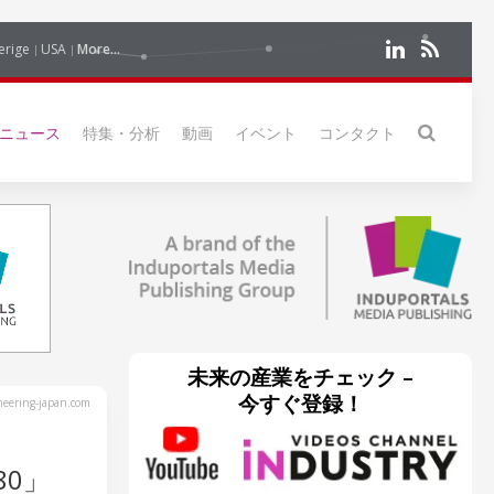
erige
USA
More...
ニュース
特集・分析
動画
イベント
コンタクト
未来の産業をチェック –
今すぐ登録！
eering-japan.com
80」