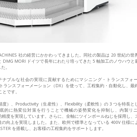
XI MACHINES 社の経営にかかわってきました。同社の製品は 20 世紀の
 DMG MORI ドイツで長年にわたり培ってきた 5 軸加工のノウハウ
した。
テナブルな社会の実現に貢献するためにマシニング・トランスフォ
・トランスフォーメーション（DX）を使って、工程集約・自動化し、最
ことです。
n（高精度）、Productivity（生産性）、Flexibility（柔軟性）の 3 つを
。徹底的に熱変位対策を行うことで機械の姿勢変化を抑制し、内製リ
高い静的精度を実現しています。さらに、全軸にツインボールねじを採用し、
の向上を実現しました。また、欧州で標準となっている 400V 仕様に
ASTER を搭載し、お客様の工程集約をサポートします。