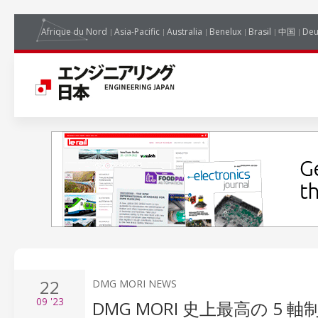
Afrique du Nord
Asia-Pacific
Australia
Benelux
Brasil
中国
Deu
22
DMG MORI NEWS
09
'23
DMG MORI 史上最高の 5 軸