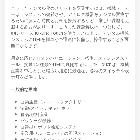
こうしたデジタル化のメリットを享受するには、機械メーカ
ーは、システムの複雑さや、アナログ機器をデジタル変換す
るために膨大な時間とお金を投資するなど、厳しい課題を克
服する必要があります。こうした課題解決の一つとして、
84シリーズ IO-Link Touchを使うことにより、デジタル機械
システムにHMIを簡単かつ迅速に装備し、操作することが可
能になります。
用途に応じたHMIのバリエーション。標準、ステンレススチ
ール、抗菌の3種類のHMIで展開するIO-Link Touchは、機械
産業を中心とした幅広い用途に最適な、各種のスイッチや表
示灯を提供します。
一般的な用途
自動生産（スマートファクトリー）
制御/スイッチキャビネット
食品/飲料産業
パッケージ機器
自律型ロボット輸送システム
産業用ベルトコンベアの監視ステーション
モバイル、メディカルデバイス