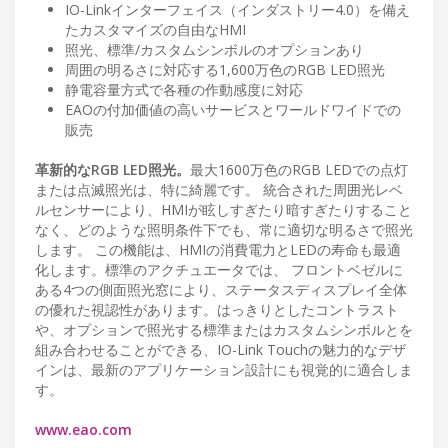
IO-Linkインターフェイス（インダストリー4.0）を備え
たカスタマイズの自由なHMI
照光、標準/カスタムシンボルのオプションあり
周囲の明るさに対応する1,600万色のRGB LED照光
静電容量方式で各種の作動感度に対応
EAOの付加価値の高いサービスとワールドワイドでの
販売
革新的なRGB LED照光。
最大1600万色のRGB LEDでの点灯
または点滅照光は、特に綺麗です。 統合された周囲光レベ
ルセンサーにより、HMIが眩しすぎたり暗すぎたりすること
なく、どのような照明条件下でも、常に適切な明るさで照光
します。 この機能は、HMIの消費電力とLEDの寿命も最適
化します。標準のアクチュエータでは、 フロントベゼルに
ある4つの側面照光窓により、ステータスディスプレイ全体
の優れた視認性があります。はっきりとしたコントラスト
や、オプションで照光する標準またはカスタムシンボルとを
組み合わせることができる、IO-Link Touchの魅力的なデザ
インは、最新のアプリケーション設計にも視覚的に適合しま
す。
www.eao.com