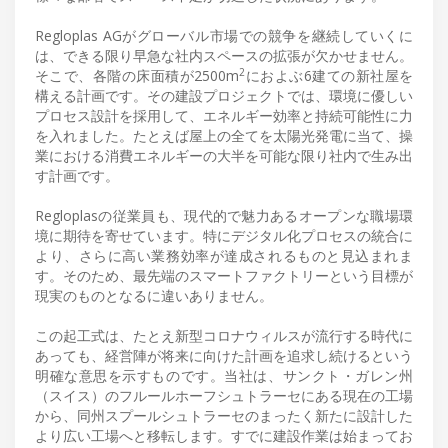
Regloplas AGがグローバル市場での競争を継続していくに
は、できる限り早急な社内スペースの拡張が欠かせません。
2
そこで、各階の床面積が2500m
におよぶ6建ての新社屋を
構える計画です。その建設プロジェクトでは、環境に優しい
プロセス設計を採用して、エネルギー効率と持続可能性に力
を入れました。たとえば屋上の全てを太陽光発電に当て、操
業における消費エネルギーの大半を可能な限り社内で生み出
す計画です。
Regloplasの従業員も、現代的で魅力あるオープンな職場環
境に期待を寄せています。特にデジタル化プロセスの統合に
より、さらに高い業務効率が達成されるものと見込まれま
す。そのため、最先端のスマートファクトリーという目標が
現実のものとなるに違いありません。
この起工式は、たとえ新型コロナウィルスが流行する時代に
あっても、経営陣が将来に向けた計画を追求し続けるという
明確な意思を示すものです。当社は、サンクト・ガレン州
（スイス）のフルールホーフシュトラーセにある現在の工場
から、同州スプールシュトラーセのまったく新たに設計した
より広い工場へと移転します。すでに建設作業は始まってお