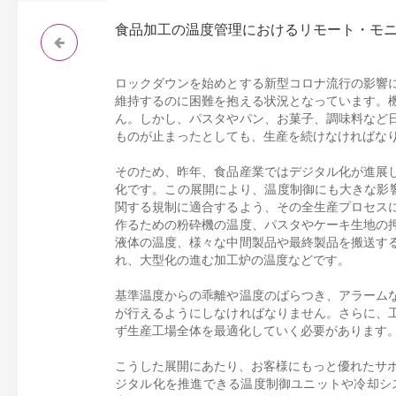
食品加工の温度管理におけるリモート・モ
ロックダウンを始めとする新型コロナ流行の影響
維持するのに困難を抱える状況となっています。
ん。しかし、パスタやパン、お菓子、調味料など
ものが止まったとしても、生産を続けなければな
そのため、昨年、食品産業ではデジタル化が進展
化です。この展開により、温度制御にも大きな影響
関する規制に適合するよう、その全生産プロセス
作るための粉砕機の温度、パスタやケーキ生地の
液体の温度、様々な中間製品や最終製品を搬送す
れ、大型化の進む加工炉の温度などです。
基準温度からの乖離や温度のばらつき、アラーム
が行えるようにしなければなりません。さらに、
ず生産工場全体を最適化していく必要があります
こうした展開にあたり、お客様にもっと優れたサポー
ジタル化を推進できる温度制御ユニットや冷却システ