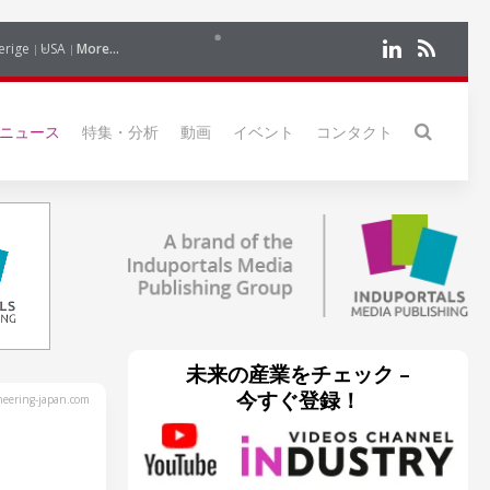
erige
USA
More...
ニュース
特集・分析
動画
イベント
コンタクト
未来の産業をチェック –
今すぐ登録！
eering-japan.com