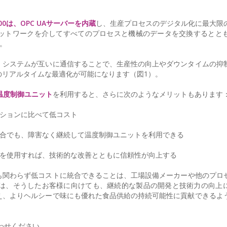
200は、OPC UAサーバーを内蔵
し、生産プロセスのデジタル化に最大限
ットワークを介してすべてのプロセスと機械のデータを交換するととも
す。
、システムが互いに通信することで、生産性の向上やダウンタイムの抑
のリアルタイムな最適化が可能になります（図1）。
温度制御ユニット
を利用すると、さらに次のようなメリットもあります
ーションに比べて低コスト
場合でも、障害なく継続して温度制御ユニットを利用できる
トを使用すれば、技術的な改善とともに信頼性が向上する
も関わらず低コストに統合できることは、工場設備メーカーや他のプロ
s AGは、そうしたお客様に向けても、継続的な製品の開発と技術力の向上
え、よりヘルシーで味にも優れた食品供給の持続可能性に貢献できるよ
わせください。