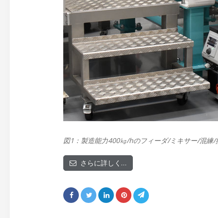
図1：製造能力400㎏/hのフィーダ/ミキサー/混
さらに詳しく…