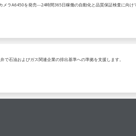
カメラA6450を発売―24時間365日稼働の自動化と品質保証検査に向け
電磁弁で石油およびガス関連企業の排出基準への準拠を支援します。