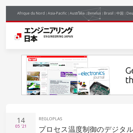
Afrique du Nord
Asia-Pacific
Australia
Benelux
Brasil
中国
Deu
14
REGLOPLAS
05
'21
プロセス温度制御のデジタ