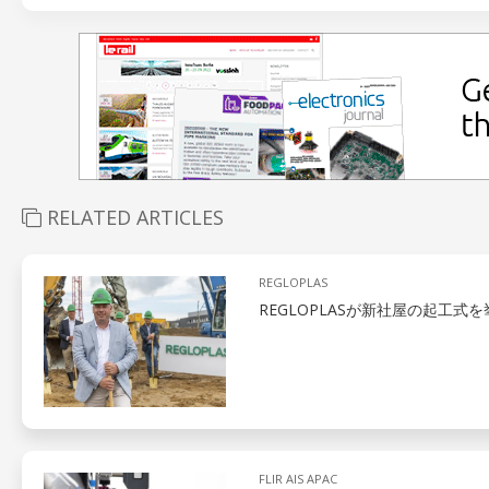
RELATED ARTICLES
REGLOPLAS
REGLOPLASが新社屋の起工式を
FLIR AIS APAC