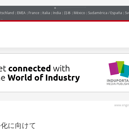
tschland
EMEA
France
Italia
India
日本
México
Sudamérica / España
Sv
www.engin
ル化に向けて