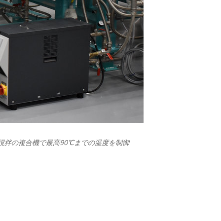
練/撹拌の複合機で最高90℃までの温度を制御