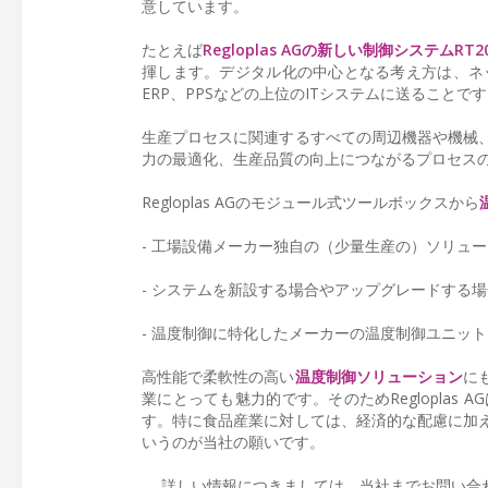
意しています。
たとえば
Regloplas AGの新しい制御システムRT
揮します。デジタル化の中心となる考え方は、ネ
ERP、PPSなどの上位のITシステムに送ることで
生産プロセスに関連するすべての周辺機器や機械
力の最適化、生産品質の向上につながるプロセス
Regloplas AGのモジュール式ツールボックスから
- 工場設備メーカー独自の（少量生産の）ソリュ
- システムを新設する場合やアップグレードする
- 温度制御に特化したメーカーの温度制御ユニッ
高性能で柔軟性の高い
温度制御ソリューション
に
業にとっても魅力的です。そのためReglopla
す。特に食品産業に対しては、経済的な配慮に加
いうのが当社の願いです。
詳しい情報につきましては、当社までお問い合