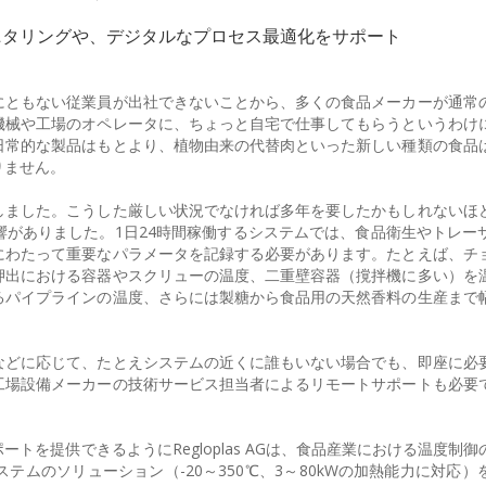
ニタリングや、デジタルなプロセス最適化をサポート
にともない従業員が出社できないことから、多くの食品メーカーが通常
機械や工場のオペレータに、ちょっと自宅で仕事してもらうというわけ
日常的な製品はもとより、植物由来の代替肉といった新しい種類の食品
りません。
しました。こうした厳しい状況でなければ多年を要したかもしれないほ
がありました。1日24時間稼働するシステムでは、食品衛生やトレー
にわたって重要なパラメータを記録する必要があります。たとえば、チ
押出における容器やスクリューの温度、二重壁容器（撹拌機に多い）を
るパイプラインの温度、さらには製糖から食品用の天然香料の生産まで
などに応じて、たとえシステムの近くに誰もいない場合でも、即座に必
工場設備メーカーの技術サービス担当者によるリモートサポートも必要
。
トを提供できるようにRegloplas AGは、食品産業における温度制
ムのソリューション（-20～350℃、3～80kWの加熱能力に対応）