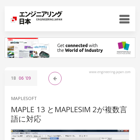
www.engineering-japan.com
18
06
'09
MAPLESOFT
MAPLE 13 とMAPLESIM 2が複数言
語に対応