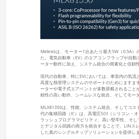
Melexisは、モーター1台あたり最大5W（0.
た。電気自動車（EV）のエアコンフラップや自動エ
ーター動作に加え、システム統合の簡素化と信頼
現代の自動車、特にEVにおいては、車室内の気流
高度な熱管理システムのサポートのためにますま
ーターや電子式エアベントが多数搭載されること
頼性の高い動作、シームレスな統合、そしてモー
MLX81350は、性能、システム統合、そして
代の集積回路（IC）は、高電圧SOI（シリコン・
ラッシュプログラマビリティ、高い堅牢性、そし
とデジタル回路の両方を統合することで、LINスレーブノー
した真のシングルチップソリューションを提供