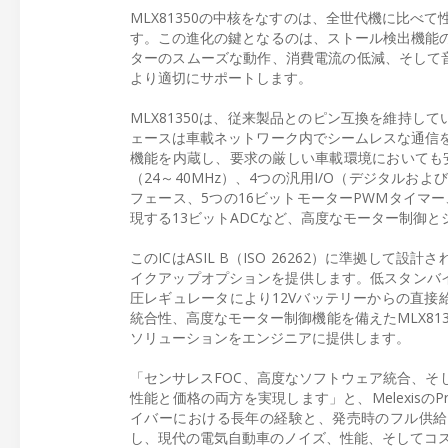
MLX81350の中核をなすのは、全世代機に比
す。この進化の鍵となるのは、ストール検出機能の
ターのスムーズな動作、消費電流の低減、そして音
より適切にサポートします。
MLX81350は、従来製品とのピン互換を維持し
ェースは車載ネットワーク内でシームレスな通信
機能を内蔵し、要求の厳しい車載環境においても安
（24～40MHz）、4つの汎用I/O（デジタルおよ
フェース、5つの16ビットモーターPWMタイマー
現する13ビットADCなど、高度なモーター制御
このICはASIL B（ISO 26262）に準拠し
イクアップオプションを提供します。低スタンバイ
圧レギュレータにより12Vバッテリーからの直接給
統合性、高度なモーター制御機能を備えたMLX81
ソリューションをエンジニアに提供します。
「センサレスFOC、高度なソフトウェア統合、そし
性能と価格の両方を実現します」と、MelexisのProdu
イバーにおける長年の経験と、発売時のフル供給能
し、現代の電気自動車のノイズ、性能、そしてコ