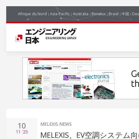
Afrique du Nord
Asia-Pacific
Australia
Benelux
Brasil
中国
Deu
10
MELEXIS NEWS
11
'25
MELEXIS、EV空調システ