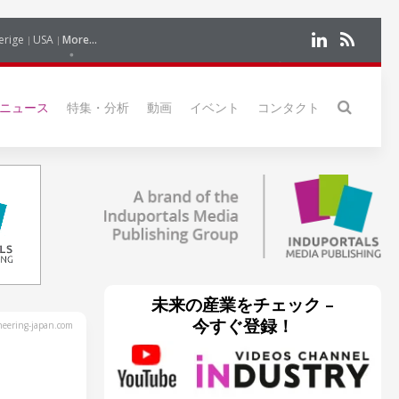
erige
USA
More...
ニュース
特集・分析
動画
イベント
コンタクト
未来の産業をチェック –
今すぐ登録！
eering-japan.com