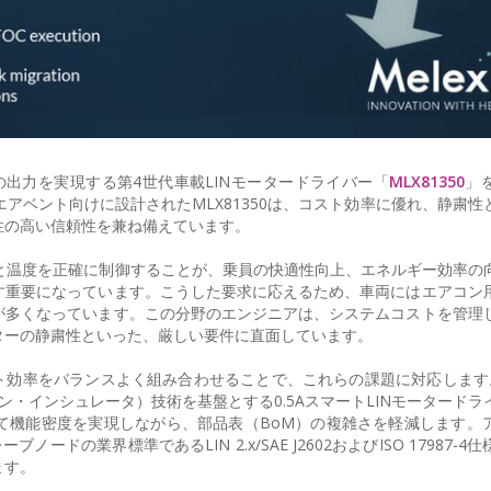
5A）の出力を実現する第4世代車載LINモータードライバー「
MLX81350
」
アベント向けに設計されたMLX81350は、コスト効率に優れ、静粛性
性の高い信頼性を兼ね備えています。
と温度を正確に制御することが、乗員の快適性向上、エネルギー効率の
す重要になっています。こうした要求に応えるため、車両にはエアコン
が多くなっています。この分野のエンジニアは、システムコストを管理
ターの静粛性といった、厳しい要件に直面しています。
コスト効率をバランスよく組み合わせることで、これらの課題に対応します
オン・インシュレータ）技術を基盤とする0.5AスマートLINモータード
て機能密度を実現しながら、部品表（BoM）の複雑さを軽減します。
ドの業界標準であるLIN 2.x/SAE J2602およびISO 17987-4
します。