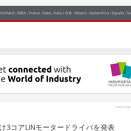
tschland
EMEA
France
Italia
India
日本
México
Sudamérica / España
Sv
www.engin
ム向け3コアLINモータードライバを発表