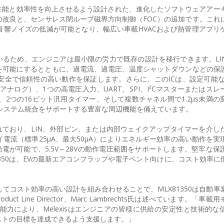
べて性能と効率性を向上させるよう設計された、進化したソフトウェアアー
改良と、センサレス閉ループ磁界方向制御（FOC）の追加です。これ
響ノイズの低減が可能となり、幅広い車載HVACおよび熱管理アプリ
ているため、エンジニアは最小限の労力で既存の設計を移行できます。LI
を可能にするとともに、過電流、過電圧、温度シャットダウンなどの保
全で信頼性の高い動作を保証します。さらに、このICは、設定可能な
びアナログ）、1つの高電圧入力、UART、SPI、I²Cマスターまたはス
、2つの16ビット汎用タイマー、そして複数チャネル間で1.2µs未満の
とシステム統合をサポートする豊富な周辺機能を備えています。
て設計されており、LIN、外部ピン、または内部ウェイクアップタイマーを介
電流（標準25µA、最大50µA）によりエネルギー効率の高い動作を実
電が可能で、5.5V～28Vの動作電圧範囲をサポートします。堅牢な保
350は、EVの最新エアコンフラップや電子ベント向けに、コスト効率に
てコスト効率の高い設計を組み合わせることで、MLX81350は自動車
ct Line Director、Marc Lambrechts氏は述べています。「車
力により、Melexisはエンジニアの皆様に供給の安定性と技術的な
ストの目標を達成できるよう支援します。」