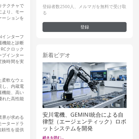
キテクチャで
登録者数2500人、メルマガを無料で受け取
により、モー
る
ケーションを
登録
Nインターフ
護機能と診断
RCクロック
新着ビデオ
レーブインター
変換時間を実
した柔軟なウェ
現し、内蔵電
護機能、高い
優れた高性能
安川電機、GEMINI統合による自
業界が求める
律型（エージェンティック）ロボ
載用モータードラ
ットシステムを開発
信頼性を提供
続きを読む…