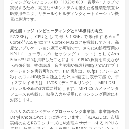
ティングならびにフルHD（1920x1080）表示を1チップで
実現するため、高度なHMIシステムを備えた各種製造装置や
医療用モニタ、リテールやビルディングオートメーション機
器に最適です。
高性能エッジコンピューティングとHMI機能の両立
®
RZ/G3Eは、CPUとして最大1.8GHzで動作するArm
®
Cortex
-A55を4コアとCortex-M33コアを搭載しており、高
度なアプリケーション処理が可能です。さらにAI処理専用の
NPU（ニューラルプロセッシングユニット）としてArm
Ethos™-U55を搭載したことにより、CPUの負荷を抑えなが
ら画像分類、物体認識、音声認識や異常検知などのAIアプリ
ケーションを実行可能です。HMI機能は、60fps（フレーム/
秒）のフルHD映像を独立した2つの画面に表示可能で、デ
ィスプレイ出力は、LVDS（デュアルリンク）、MIPI-DSI、
パラレルRGBの3方式に対応します。MIPI-CSIカメラインタ
フェースも搭載し、映像入力を活用したセンシング用途にも
対応します。
ルネサスのエンベデッドプロセッシング事業部、事業部長の
Daryl Khooは次のように述べています。「RZ/G3E は、市場
実績のあるRZ/G シリーズにAI処理をサポートする NPU を
搭載した製品です。今月発売したRA8P1マイコンと同じ