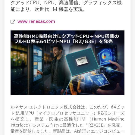
クアッドCPU、NPU、高速通信、グラフィックス機
能により、次世代HMI機器を実現。
www.renesas.com
ルネサス エレクトロニクス株式会社は、このたび、64ビッ
ト 汎用MPU（マイクロプロセッサユニット）RZ/Gシリーズ
を拡充し、産業・民生の高性能HMI（Human Machine
Interface）システム向けに最適化した「RZ/G3E」を発売、
量産を開始しました。新製品は、AI処理とエッジコンピュー