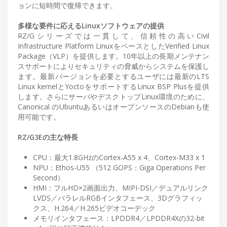
ョンに短時間で復帰できます。
多様な要件に応えるLinuxソフトウェアの提供
RZ/Gシリーズでは一貫して、信頼性の高いCivil
Infrastructure Platform LinuxをベースとしたVerified Linux
Package（VLP）を提供します。10年以上の長期メンテナン
スサポートによりセキュリティの脅威からシステムを保護し
ます。最新バージョンを必要とするユーザには最新のLTS
Linux kernelとYoctoをサポートするLinux BSP Plusを提供
します。さらにサーバやデスクトップLinux環境のために、
Canonical のUbuntuあるいはオープンソースのDebianも使
用可能です。
RZ/G3Eの主な特長
CPU：最大1.8GHzのCortex-A55 x 4、Cortex-M33 x 1
NPU：Ethos-U55 （512 GOPS：Giga Operations Per
Second）
HMI：フルHD×2画面出力、MIPI-DSI／デュアルリンク
LVDS／パラレルRGBインタフェース、3Dグラフィッ
クス、H.264／H.265ビデオコーデック
メモリインタフェース：LPDDR4／LPDDR4Xの32-bit