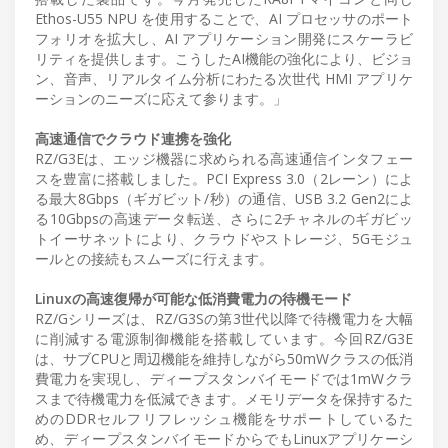
Ethos-U55 NPU を使用することで、AI プロセッサのポート
フォリオを拡大し、AI アプリケーション開発にスケーラビ
リティを提供します。こうしたAI機能の強化により、ビジョ
ン、音声、リアルタイム分析にわたる次世代 HMI アプリケ
ーションのニーズに応えて参ります。」
高速通信でクラウド連携を強化
RZ/G3Eは、エッジ機器に求められる高速通信インタフェー
スを豊富に搭載しました。PCI Express 3.0（2レーン）によ
る最大8Gbps（ギガビット/秒）の通信、USB 3.2 Gen2によ
る10Gbpsの高速データ転送、さらに2チャネルのギガビッ
トイーサネットにより、クラウドやストレージ、5Gモジュ
ールとの接続もスムーズに行えます。
Linuxの高速復帰が可能な低消費電力の待機モード
RZ/Gシリーズは、RZ/G3Sの第3世代以降で待機電力を大幅
に削減する電源制御機能を搭載しています。今回RZ/G3E
は、サブCPUと周辺機能を維持しながら50mWクラスの低消
費電力を実現し、ディープスタンバイモードでは1mWクラ
スまで待機電力を低減できます。メモリデータを保持するた
めのDDRセルフリフレッシュ機能をサポートしているた
め、ディープスタンバイモードからでもLinuxアプリケーシ