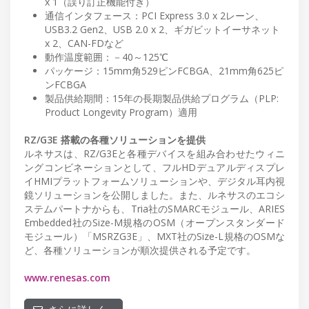
x 1（誤り訂正機能付き）
通信インタフェース：PCI Express 3.0 x 2レーン、
USB3.2 Gen2、USB 2.0 x 2、ギガビットイーサネット
x 2、CAN-FDなど
動作温度範囲：－40～125℃
パッケージ：15mm角529ピンFCBGA、21mm角625ピ
ンFCBGA
製品供給期間：15年の長期製品供給プログラム（PLP:
Product Longevity Program）適用
RZ/G3E 搭載の各種ソリューションを提供
ルネサスは、RZ/G3Eと各種デバイスを組み合わせたウィニ
ングコンビネーションとして、フルHDデュアルディスプレ
イHMIプラットフォームソリューションや、デジタル耳内視
鏡ソリューションを公開しました。また、ルネサスのエコシ
ステムパートナからも、Tria社のSMARCモジュール、ARIES
Embedded社のSize-M規格のOSM（オープンスタンダード
モジュール）「MSRZG3E」、MXT社のSize-L規格のOSMな
ど、各種ソリューションが順次提供される予定です。
www.renesas.com