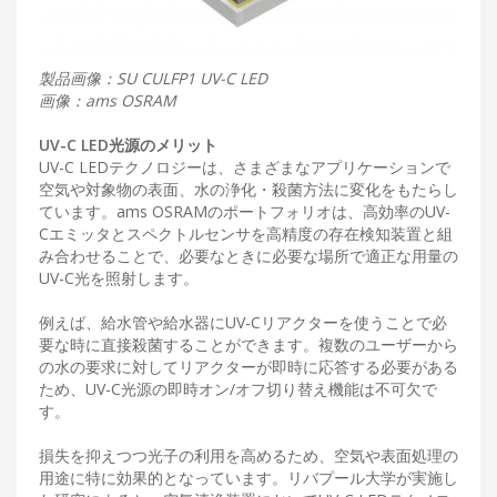
製品画像：SU CULFP1 UV-C LED
画像：ams OSRAM
UV-C LED光源のメリット
UV-C LEDテクノロジーは、さまざまなアプリケーションで
空気や対象物の表面、水の浄化・殺菌方法に変化をもたらし
ています。ams OSRAMのポートフォリオは、高効率のUV-
Cエミッタとスペクトルセンサを高精度の存在検知装置と組
み合わせることで、必要なときに必要な場所で適正な用量の
UV-C光を照射します。
例えば、給水管や給水器にUV-Cリアクターを使うことで必
要な時に直接殺菌することができます。複数のユーザーから
の水の要求に対してリアクターが即時に応答する必要がある
ため、UV-C光源の即時オン/オフ切り替え機能は不可欠で
す。
損失を抑えつつ光子の利用を高めるため、空気や表面処理の
用途に特に効果的となっています。リバプール大学が実施し