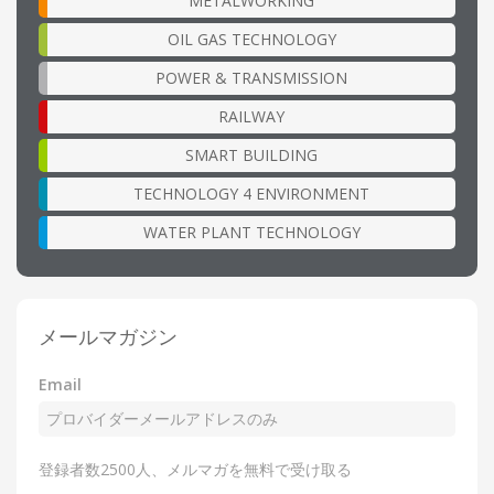
METALWORKING
OIL GAS TECHNOLOGY
POWER & TRANSMISSION
RAILWAY
SMART BUILDING
TECHNOLOGY 4 ENVIRONMENT
WATER PLANT TECHNOLOGY
メールマガジン
Email
登録者数2500人、メルマガを無料で受け取る