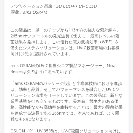
アプリケーション画像：SU CULFP1 UV-C LED
画像：ams OSRAM
この製品は、単一のチップから115mWの強力な紫外線を、
265nmナノメートルの発光波長で出力し、最高レベルの殺
菌効果を発揮します。この優れた電力変換効率（WPE）を
備えたシステムソリューションは、UV-C殺菌市場のお客様
向けに特別に設計されています。
ams OSRAMのUV-C担当シニア製品マネージャー、Nina
Reiserは次のように述べています。
「ams OSRAMのパッケージ設計と半導体技術における進歩
は、効率と品質、そしてパフォーマンスを融合したUV-Cソ
リューション市場をリードしています。この製品は、新たな
業界基準を打ち立てるものです。長寿命、競争力のある価
格、高性能ながら高効率を維持することは、最大の殺菌効果
を達成する波長である265nmでは、本来であれば、より困
難なものになります」
OSLON（R） UV 3535は、UV-C殺菌ソリューション向けに