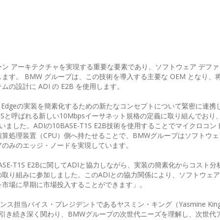
ン アーキテクチャを実現する重要な要素であり、ソフトウェア デファ
す。 BMW グループは、この技術を導入する主要な OEM となり、将来
設計に ADI の E2B を使用します。
to the Edgeの実装を簡素化するための新たなコンセプトについて緊密に連
SE-T1Sと呼ばれる新しい10Mbpsイーサネット規格の定義に取り組んでおり、
した。ADIの10BASE-T1S E2B技術を使用することでマイクロコ
算処理装置（CPU）側へ持たせることで、BMWグループはソフトウェ
アのみのエッジ・ノードを実現しています。
SE-T1S E2Bに関してADIと協力しながら、実装の簡素化からコスト
取り組みに参加しました。このADIとの協力関係により、ソフトウェ
を市場に早期に市場投入することができます」。
ス担当バイス・プレジデントであるヤスミン・キング（Yasmine Kin
引き続き深く関わり、BMWグループの次世代ニーズを理解し、次世代