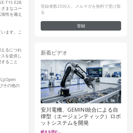
1S E2B
登録者数2500人、メルマガを無料で受け取
まざまなユー
る
拡張性を備え
登録
ています。こ
増えるにつれ
新着ビデオ
ンスを提供し
現すること
Open
びその他の
安川電機、GEMINI統合による自
律型（エージェンティック）ロボ
ットシステムを開発
続きを読む…