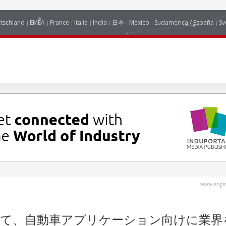
tschland
EMEA
France
Italia
India
日本
México
Sudamérica / España
Sv
www.engin
力して、自動車アプリケーション向けに業界