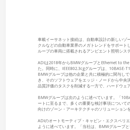
車載イーサネット接続は、自動車設計の新しいゾー
クルなどの自動車業界のメガトレンドをサポートしま
ループの車両に搭載されるアンビエント照明システムの
ADIは2018年からBMWグループとEthernet 
た。同時に、IEEE802.3cgグループは、10BA
BMWグループは他の企業と共に積極的に関与していま
き、そのソフトウェアをエッジ・ノードから中央演
品質評価のタスクを削減する一方で、ハードウェ
BMWグループは次のように述べています。「10BA
ートに至るまで、多くの重要な検討事項についての
向けのゾーン・アーキテクチャのソリューション
ADIのオートモーティブ・キャビン・エクスペリエン
ように述べています。「当社は、BMWグループと