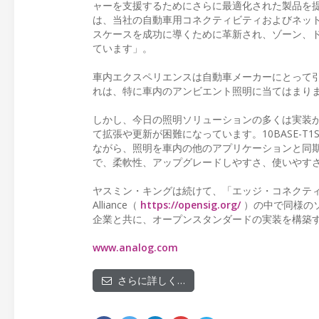
ャーを支援するためにさらに最適化された製品を提供す
は、当社の自動車用コネクティビティおよびネッ
スケースを成功に導くために革新され、ゾーン、
ています」。
車内エクスペリエンスは自動車メーカーにとって
れは、特に車内のアンビエント照明に当てはまり
しかし、今日の照明ソリューションの多くは実装が
て拡張や更新が困難になっています。10BASE-T
ながら、照明を車内の他のアプリケーションと同
で、柔軟性、アップグレードしやすさ、使いやす
ヤスミン・キングは続けて、「エッジ・コネクティ
Alliance（
https://opensig.org/
）の中で同様のソ
企業と共に、オープンスタンダードの実装を構築
www.analog.com
さらに詳しく…