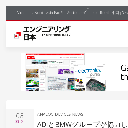
Afrique du Nord
Asia-Pacific
Australia
Benelux
Brasil
中国
Deu
08
ANALOG DEVICES NEWS
03
'24
ADIとBMWグループが協