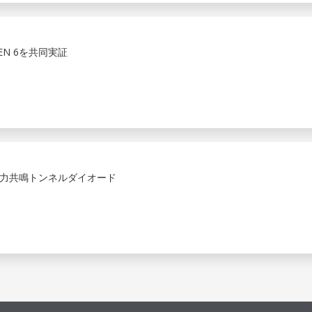
 GEN 6を共同実証
力共鳴トンネルダイオード