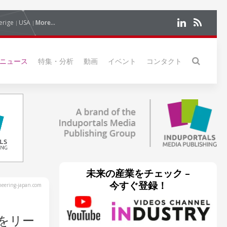
erige
USA
More...
ニュース
特集・分析
動画
イベント
コンタクト
未来の産業をチェック –
今すぐ登録！
eering-japan.com
をリー