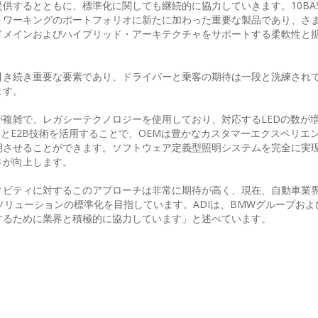
るとともに、標準化に関しても継続的に協力していきます。10BASE-T
トワーキングのポートフォリオに新たに加わった重要な製品であり、さ
ドメインおよびハイブリッド・アーキテクチャをサポートする柔軟性と
引き続き重要な要素であり、ドライバーと乗客の期待は一段と洗練され
ます。
複雑で、レガシーテクノロジーを使用しており、対応するLEDの数が
1SとE2B技術を活用することで、OEMは豊かなカスタマーエクスペリエ
期させることができます。ソフトウェア定義型照明システムを完全に実
さが向上します。
ビティに対するこのアプローチは非常に期待が高く、現在、自動車業界は
リューションの標準化を目指しています。ADIは、BMWグループおよ
するために業界と積極的に協力しています」と述べています。