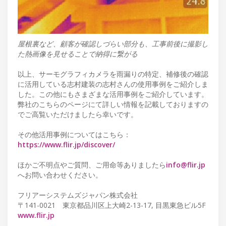
屋根裏など、顧客が確認しづらい部分も、工事前後に撮影し
た熱画像を見せることで納得に繋がる
以上、サーモグラフィカメラを雨漏りの特定、補修後の確認
に活用している志村建装の志村さんの使用事例をご紹介しま
した。この他にもさまざまな活用事例をご紹介しています。
弊社のこちらのページにて詳しい情報を記載しておりますの
でご高覧いただけましたら幸いです。
その他活用事例についてはこちら：
https://www.flir.jp/discover/
ほかご不明点やご質問、ご用命等ありましたら
info@flir.jp
へお問い合わせください。
フリアーシステムズジャパン株式会社
〒141-0021 東京都品川区上大崎2-13-17, 目黒東急ビル5F
www.flir.jp