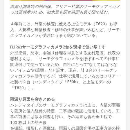
雨漏り調査時の熱画像。フリアー社製のサーモグラフィカメ
ラは高感度のため、散水量も調査時間も最小限で済む。
４年前には、外部の検査に使える上位モデル（T620）も導
入。大規模な建物検査・修繕の仕事が舞い込むなど、サーモ
グラフィカメラが受注にうまく結びついている。
FLIRのサーモグラフィカメラ2台を現場で使い尽くす
外壁塗装、防水、雨漏り修理を得意とする志村建装。代表の
志村さんは、「サーモグラフィカメラをほぼすべての仕事に
関連付けて使っているため、自社にとって“なくてはならな
いアイテム”の筆頭」だと話す。現在、計３台のサーモグラ
フィカメラを所有するが、仕事で活用しているのはフリアー
社製の２台（ハンディタイプ「E50bx」と上位モデルの
「T620」）。
雨漏り原因を突きとめる
ハンディタイプのサーモグラフィカメラは主に、内部の雨漏
り箇所と侵入経路の特定、工事後の確認に活用している。工
事の前後には散水調査を行い、その結果も含め全工程で
100 枚以上の熱画像
を撮影。撮影した画像は、雨漏りの原因究明や工事方法の検