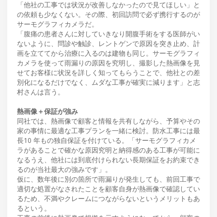
「他社の工事では状況が改善しなかったので見てほしい」と
の依頼も少なくない。その際、初回訪問で必ず携行するのが
サーモグラフィカメラだ。
「腹痛の患者さんに対していきなり開腹手術をする医師がい
ないように、問診や触診、レントゲンで原因を突き止め、計
画を立ててから治療に入るのは建物も同じ。サーモグラフィ
カメラを使って雨漏りの原因を究明し、撮影した熱画像を見
せてお客様に状況を詳しく知ってもらうことで、他社との差
別化になるだけでなく、ムダな工事が確実に減ります」と志
村さんは言う。
熱画像＋保証が強み
同社では、熱画像で顧客と情報を共有しながら、予算やその
家の事情に最適な工事プランを一緒に検討。防水工事には最
長10 年もの独自保証を付けている。「サーモグラフィカメ
ラがあることで確かな原因究明と納得感のある工事が可能に
なるうえ、他社には到底付けられない長期保証をお約束でき
るのが当社最大の強みです」。
仮に、数年後に別の箇所で雨漏りが発生しても、前回工事で
適切な処置がなされたことを顧客自身が熱画像で確認してい
るため、不満やクレームにつながらないというメリットもあ
るという。