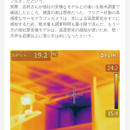
プルさ」だという。
実際、志村さんが他社の安価なモデルとの違いを散水調査で
確認したところ、感度の差は歴然だった。フリアー社製の高
感度なサーモグラフィカメラは、水による温度変化をすぐに
感知するため、散水量も調査時間も最小限で済んだ。もう一
方の他社製安価モデルは、温度変化の感知が遅いため、壁・
天井を必要以上に濡らすはめになったという。