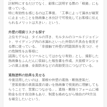
討材料にするだけでなく、顧客に説明する際の「根拠」にも
使っている。
特に有効性を感じるのは工事後。「工事によって漏水が確実
に止まったことを熱画像と水分計で可視化してお客様に伝え
られるメリットは大きい」という。
外壁の瑕疵リスクを探す
上位モデルは、タイルの浮き、モルタルのコールドジョイン
ト、サイディング内の水漏れといった外部の不具合を発見す
る際に使っている。「非接触で外壁の問題箇所を見つけ、そ
の危険性をお客様に
認識してもらうツールとしてはかなり有効」とし、撮影した
熱画像をふんだんに収録した報告書を作成。大規模マンショ
ンの屋上改修、全面防水などの高額受注につなげている。
遮熱塗料の効果を見せる
今後活用したいのは、屋根や外壁の遮熱・断熱塗装だ。
「塗装前後の表面温度の違いを熱画像で視覚的に理解しても
らうことで、営業につながる」。遮熱・断熱リフォームに補
助金を出す自治体もあり、制度を絡めながら独自のPR方法
を確立したいという。