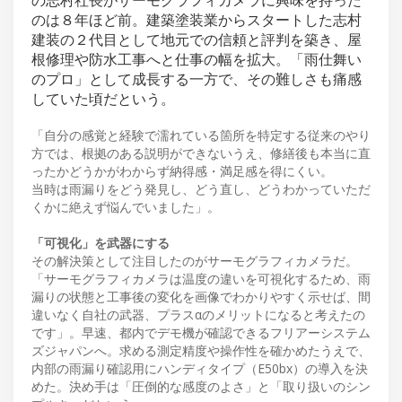
のは８年ほど前。建築塗装業からスタートした志村
建装の２代目として地元での信頼と評判を築き、屋
根修理や防水工事へと仕事の幅を拡大。「雨仕舞い
のプロ」として成長する一方で、その難しさも痛感
していた頃だという。
「自分の感覚と経験で濡れている箇所を特定する従来のやり
方では、根拠のある説明ができないうえ、修繕後も本当に直
ったかどうかがわからず納得感・満足感を得にくい。
当時は雨漏りをどう発見し、どう直し、どうわかっていただ
くかに絶えず悩んでいました」。
「可視化」を武器にする
その解決策として注目したのがサーモグラフィカメラだ。
「サーモグラフィカメラは温度の違いを可視化するため、雨
漏りの状態と工事後の変化を画像でわかりやすく示せば、間
違いなく自社の武器、プラスαのメリットになると考えたの
です」。早速、都内でデモ機が確認できるフリアーシステム
ズジャパンへ。求める測定精度や操作性を確かめたうえで、
内部の雨漏り確認用にハンディタイプ（E50bx）の導入を決
めた。決め手は「圧倒的な感度のよさ」と「取り扱いのシン