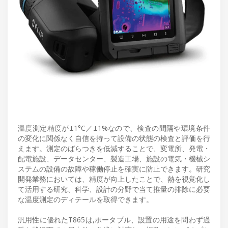
温度測定精度が±1°C／±1%なので、検査の間隔や環境条件
の変化に関係なく自信を持って設備の状態の検査と評価を行
えます。測定のばらつきを低減することで、変電所、発電・
配電施設、データセンター、製造工場、施設の電気・機械シ
ステムの設備の故障や稼働停止を確実に防止できます。研究
開発業務においては、精度が向上したことで、熱を視覚化し
て活用する研究、科学、設計の分野で当て推量の排除に必要
な温度測定のディテールを取得できます。
汎用性に優れたT865は,ポータブル、設置の用途を問わず過