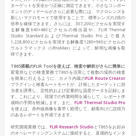
ターゲットを安全かつ正確に測定できます。小さなコンポー
ネントのディテールがさらに必要な際には、マクロレンズを
新しいマクロモードで使用することで、標準レンズの2倍の
倍率を確保できます。さらには、307,200ピクセルを実現す
る解像度640×480ピクセルの検出器や、FLIR Thermal
Studio StandardおよびThermal Studio Pro上で最大
1,228,800ピクセルを実現する解像度1280×960ピクセルの
ウルトラマックス（UltraMax）によって、鮮明な画像を取
得できます。
T865搭載のFLIR Toolを使えば、検査や解析がさらに簡単に
変電所などの検査業務でT865を活用して複数の場所の検査
を簡単に行えるように、カメラ内蔵の
FLIR Route Creator
プラグインと検査ルートモードが、計画したターゲットに担
当者を誘導し、定性的および定量的な温度データを記録しま
す。これにより、現場での作業時間を減らして、レポート作
成時の手間を軽減します。また、
FLIR Thermal Studio Pro
を使えば、赤外線画像を素早く処理して、顧客向けに説得力
のあるレポートを作成できます。
研究開発業務では、
FLIR Research Studio
とT865をお好み
のオペレーティングシステムに接続すると、直感的なインタ