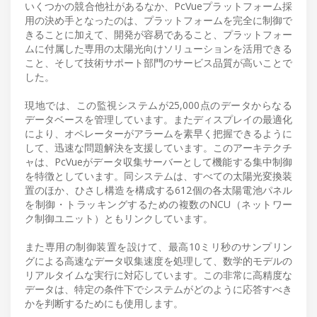
いくつかの競合他社があるなか、PcVueプラットフォーム採
用の決め手となったのは、プラットフォームを完全に制御で
きることに加えて、開発が容易であること、プラットフォー
ムに付属した専用の太陽光向けソリューションを活用できる
こと、そして技術サポート部門のサービス品質が高いことで
した。
現地では、この監視システムが25,000点のデータからなる
データベースを管理しています。またディスプレイの最適化
により、オペレーターがアラームを素早く把握できるように
して、迅速な問題解決を支援しています。このアーキテクチ
ャは、PcVueがデータ収集サーバーとして機能する集中制御
を特徴としています。同システムは、すべての太陽光変換装
置のほか、ひさし構造を構成する612個の各太陽電池パネル
を制御・トラッキングするための複数のNCU（ネットワー
ク制御ユニット）ともリンクしています。
また専用の制御装置を設けて、最高10ミリ秒のサンプリン
グによる高速なデータ収集速度を処理して、数学的モデルの
リアルタイムな実行に対応しています。この非常に高精度な
データは、特定の条件下でシステムがどのように応答すべき
かを判断するためにも使用します。