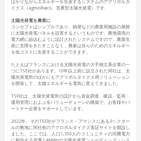
はかりながらエネルギーを生産するシステムのアグリボルタ
イクス（agrivoltaics、営農型太陽光発電）です。
太陽光発電を農業に
コンセプトはシンプルであり、納屋などの農業用施設の屋根
に太陽光発電パネルを設置するというものです。農地環境の
電力網に組込むように設計されたシステムですので、農業生
産に支障をきたすことなく、農家は自らのためのエネルギー
を低コストに生産することができます。
たとえばフランスにおける太陽光発電の大手独立系企業の一
つにTSE社があります。10年以上前に設立された同社は、太
陽光発電所のほかにもアグリボルタイクス用ソリューション
を開発して、太陽エネルギーを電気に変えてきました。
TSE社は、太陽光発電所の設計から資金調達、建設、監視・
運用管理におよぶ全バリューチェーンの構築で、お客様やパ
ートナー企業をサポートしています。
2022年、そのTSE社がフランス・アマンスにある3ヘクター
ルの敷地に同社初のアグロボルタイクス実証サイトを開設し
ました。ここでは、人口1,350人のコミュニティの消費電力
に相当する容量2.4MWpの太陽光発電シェーディング・シス