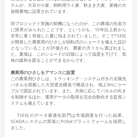
テムが、大豆や小麦、飼料用ライ麦、秋まき大麦、菜種の大
規模農地に設置されています。
同プロジェクト実施の契機になったのが、この農場の生産力
に限界がみられたことです。というのも、10年以上前から
非常に暑く乾燥した夏に悩まされていました。そこでTSE社
が開発した農業用のひさしが回転式のシェードを備えた設計
となっていることが評価され、農家の方々から選ばれまし
た。夏場は、このシェードの日陰によって温度を下げて、気
候の緩和を図ることができるからです。
農業用のひさしをアマンスに設置
この農業用ひさしは、トラッキング・システム付きの太陽光
パネルを搭載した大型遮光構造で構成され、地上5mにケー
ブルで固定されています。また、天候に応じてパネルの向き
を制御するほか、運用データの取得を完全自動化する監視シ
ステムも備えています。
TSE社のデータ最適化部門は市場調査を行った結果、
SCADAシステムの実装にPcVueプラットフォームを採用し
ました。