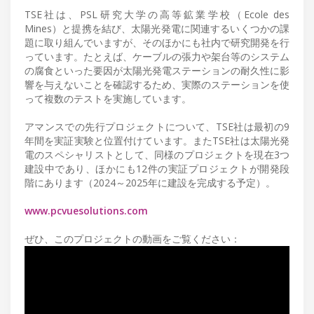
TSE社は、PSL研究大学の高等鉱業学校（Ecole des
Mines）と提携を結び、太陽光発電に関連するいくつかの課
題に取り組んでいますが、そのほかにも社内で研究開発を行
っています。たとえば、ケーブルの張力や架台等のシステム
の腐食といった要因が太陽光発電ステーションの耐久性に影
響を与えないことを確認するため、実際のステーションを使
って複数のテストを実施しています。
アマンスでの先行プロジェクトについて、TSE社は最初の9
年間を実証実験と位置付けています。またTSE社は太陽光発
電のスペシャリストとして、同様のプロジェクトを現在3つ
建設中であり、ほかにも12件の実証プロジェクトが開発段
階にあります（2024～2025年に建設を完成する予定）。
www.pcvuesolutions.com
ぜひ、このプロジェクトの動画をご覧ください：