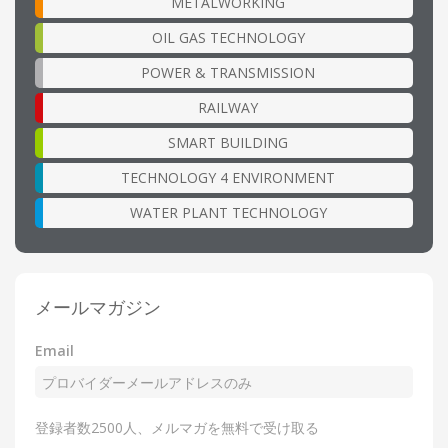
METALWORKING
OIL GAS TECHNOLOGY
POWER & TRANSMISSION
RAILWAY
SMART BUILDING
TECHNOLOGY 4 ENVIRONMENT
WATER PLANT TECHNOLOGY
メールマガジン
Email
登録者数2500人、メルマガを無料で受け取る