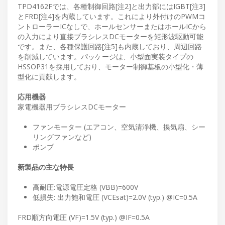
TPD4162Fでは、各種制御回路[注2]と出力部にはIGBT[注3]
とFRD[注4]を内蔵しています。これにより外付けのPWMコ
ントローラーICなしで、ホールセンサーまたはホールICから
の入力により直接ブラシレスDCモーターを矩形波駆動可能
です。また、各種保護回路[注5]も内蔵しており、周辺回路
を削減しています。パッケージは、小型面実装タイプの
HSSOP31を採用しており、モーター制御基板の小型化・薄
型化に貢献します。
応用機器
家電機器用ブラシレスDCモーター
ファンモーター (エアコン、空気清浄機、換気扇、シー
リングファンなど)
ポンプ
新製品の主な特長
高耐圧:電源電圧定格 (VBB)=600V
低損失: 出力飽和電圧 (VCEsat)=2.0V (typ.) @IC=0.5A
FRD順方向電圧 (VF)=1.5V (typ.) @IF=0.5A