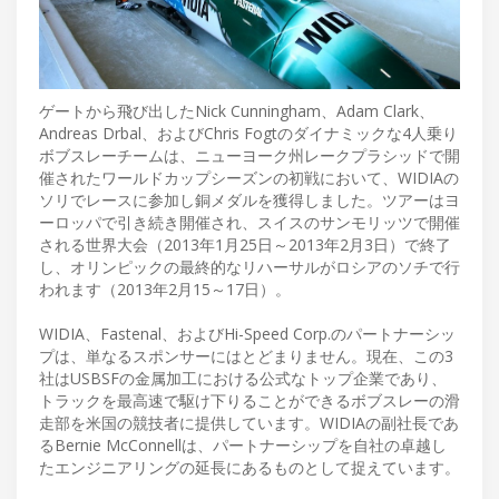
ゲートから飛び出したNick Cunningham、Adam Clark、
Andreas Drbal、およびChris Fogtのダイナミックな4人乗り
ボブスレーチームは、ニューヨーク州レークプラシッドで開
催されたワールドカップシーズンの初戦において、WIDIAの
ソリでレースに参加し銅メダルを獲得しました。ツアーはヨ
ーロッパで引き続き開催され、スイスのサンモリッツで開催
される世界大会（2013年1月25日～2013年2月3日）で終了
し、オリンピックの最終的なリハーサルがロシアのソチで行
われます（2013年2月15～17日）。
WIDIA、Fastenal、およびHi-Speed Corp.のパートナーシッ
プは、単なるスポンサーにはとどまりません。現在、この3
社はUSBSFの金属加工における公式なトップ企業であり、
トラックを最高速で駆け下りることができるボブスレーの滑
走部を米国の競技者に提供しています。WIDIAの副社長であ
るBernie McConnellは、パートナーシップを自社の卓越し
たエンジニアリングの延長にあるものとして捉えています。