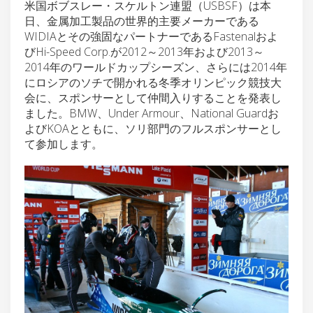
米国ボブスレー・スケルトン連盟（USBSF）は本
日、金属加工製品の世界的主要メーカーである
WIDIAとその強固なパートナーであるFastenalおよ
びHi-Speed Corp.が2012～2013年および2013～
2014年のワールドカップシーズン、さらには2014年
にロシアのソチで開かれる冬季オリンピック競技大
会に、スポンサーとして仲間入りすることを発表し
ました。BMW、Under Armour、National Guardお
よびKOAとともに、ソリ部門のフルスポンサーとし
て参加します。