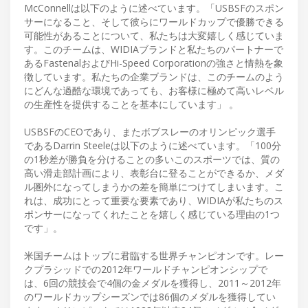
McConnellは以下のように述べています。「USBSFのスポン
サーになること、そして彼らにワールドカップで優勝できる
可能性があることについて、私たちは大変嬉しく感じていま
す。このチームは、WIDIAブランドと私たちのパートナーで
あるFastenalおよびHi-Speed Corporationの強さと情熱を象
徴しています。私たちの企業ブランドは、このチームのよう
にどんな過酷な環境であっても、お客様に極めて高いレベル
の生産性を提供することを基本にしています」 。
USBSFのCEOであり、またボブスレーのオリンピック選手
であるDarrin Steeleは以下のように述べています。「100分
の1秒差が勝負を分けることの多いこのスポーツでは、質の
高い滑走部計画により、表彰台に登ることができるか、メダ
ル圏外になってしまうかの差を簡単につけてしまいます。こ
れは、成功にとって重要な要素であり、WIDIAが私たちのス
ポンサーになってくれたことを嬉しく感じている理由の1つ
です」。
米国チームはトップに君臨する世界チャンピオンです。レー
クプラシッドでの2012年ワールドチャンピオンシップで
は、6回の競技会で4個の金メダルを獲得し、2011～2012年
のワールドカップシーズンでは86個のメダルを獲得してい