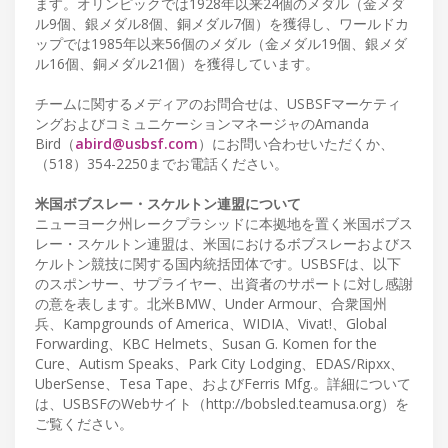
ます。オリンピックでは1928年以来24個のメダル（金メダ
ル9個、銀メダル8個、銅メダル7個）を獲得し、ワールドカ
ップでは1985年以来56個のメダル（金メダル19個、銀メダ
ル16個、銅メダル21個）を獲得しています。
チームに関するメディアのお問合せは、USBSFマーケティ
ングおよびコミュニケーションマネージャのAmanda
Bird（
abird@usbsf.com
）にお問い合わせいただくか、
（518）354-2250までお電話ください。
米国ボブスレー・スケルトン連盟について
ニューヨーク州レークプラシッドに本拠地を置く米国ボブス
レー・スケルトン連盟は、米国におけるボブスレーおよびス
ケルトン競技に関する国内統括団体です。USBSFは、以下
のスポンサー、サプライヤー、出資者のサポートに対し感謝
の意を表します。北米BMW、Under Armour、合衆国州
兵、Kampgrounds of America、WIDIA、Vivat!、Global
Forwarding、KBC Helmets、Susan G. Komen for the
Cure、Autism Speaks、Park City Lodging、EDAS/Ripxx、
UberSense、Tesa Tape、およびFerris Mfg.。詳細について
は、USBSFのWebサイト（http://bobsled.teamusa.org）を
ご覧ください。