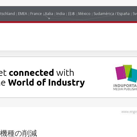
tschland
EMEA
France
Italia
India
日本
México
Sudamérica / España
Sv
www.engin
機種の削減