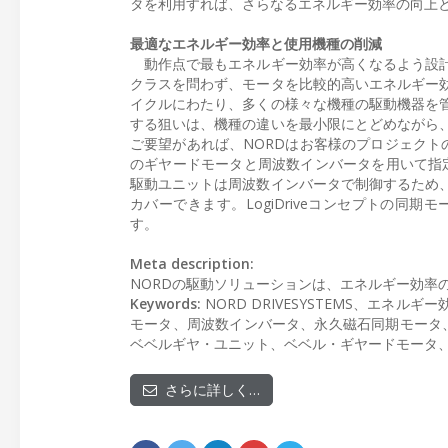
タを利用すれば、さらなるエネルギー効率の向上
最適なエネルギー効率と使用機種の削減
動作点で最もエネルギー効率が高くなるよう設計
クラスを問わず、モータを比較的高いエネルギー
イクルにわたり、多くの様々な機種の駆動機器を
する狙いは、機種の違いを最小限にとどめながら
ご要望があれば、NORDはお客様のプロジェクト
のギヤードモータと周波数インバータを用いて指定の
駆動ユニットは周波数インバータで制御するため
カバーできます。LogiDriveコンセプトの
す。
Meta description:
NORDの駆動ソリューションは、エネルギー効率
Keywords:
NORD DRIVESYSTEMS、エ
モータ、周波数インバータ、永久磁石同期モータ、
ベベルギヤ・ユニット、ベベル・ギヤードモータ、イ
さらに詳しく…