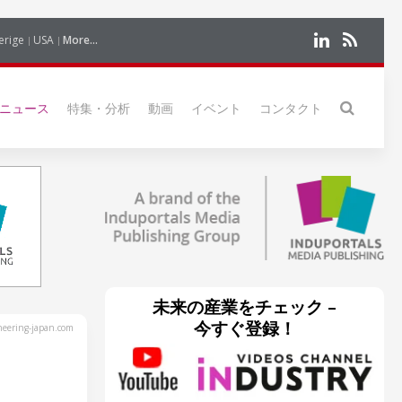
erige
USA
More...
ニュース
特集・分析
動画
イベント
コンタクト
未来の産業をチェック –
今すぐ登録！
eering-japan.com