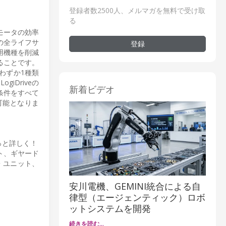
登録者数2500人、メルマガを無料で受け取
る
モータの効率
の全ライフサ
登録
用機種を削減
ることです。
わずか1種類
Driveの
新着ビデオ
条件をすべて
可能となりま
っと詳しく！
ット、ギヤード
・ユニット、
安川電機、GEMINI統合による自
律型（エージェンティック）ロボ
ットシステムを開発
続きを読む…