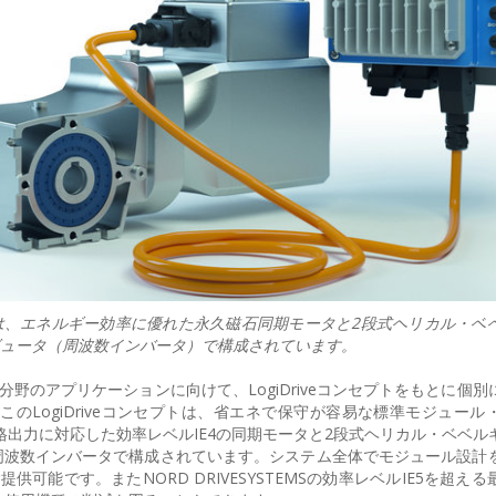
e駆動ユニットは、エネルギー効率に優れた永久磁石同期モータと2段式ヘリカル・
トリビュータ（周波数インバータ）で構成されています。
ィクス分野のアプリケーションに向けて、LogiDriveコンセプトをもとに個
のLogiDriveコンセプトは、省エネで保守が容易な標準モジュール
Wの定格出力に対応した効率レベルIE4の同期モータと2段式ヘリカル・ベベ
NK周波数インバータで構成されています。システム全体でモジュール設計
提供可能です。またNORD DRIVESYSTEMSの効率レベルIE5を超え