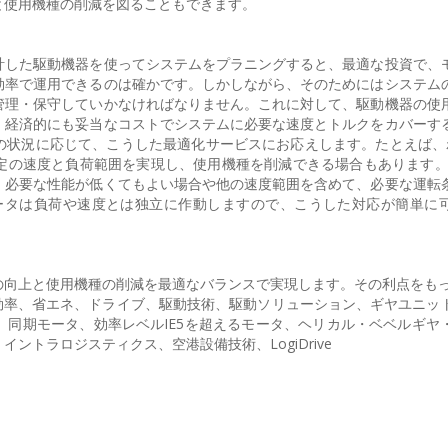
と使用機種の削減を図ることもできます。
した駆動機器を使ってシステムをプラニングすると、最適な投資で、
効率で運用できるのは確かです。しかしながら、そのためにはシステム
管理・保守していかなければなりません。これに対して、駆動機器の使
、経済的にも妥当なコストでシステムに必要な速度とトルクをカバーす
の状況に応じて、こうした最適化サービスにお応えします。たとえば、
速度と負荷範囲を実現し、使用機種を削減できる場合もあります。Logi
、必要な性能が低くてもよい場合や他の速度範囲を含めて、必要な運転
同期モータは負荷や速度とは独立に作動しますので、こうした対応が簡単に
の向上と使用機種の削減を最適なバランスで実現します。その利点をも
ネルギー効率、省エネ、ドライブ、駆動技術、駆動ソリューション、ギヤユニ
同期モータ、効率レベルIE5を超えるモータ、ヘリカル・ベベルギヤ
ントラロジスティクス、空港設備技術、LogiDrive