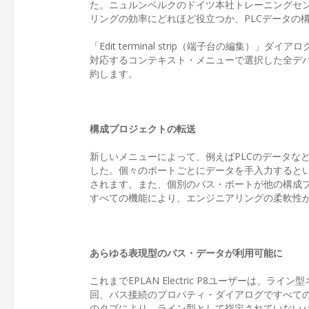
た。ニュルンベルクのドイツ本社トレーニングセンタ
リングの効率にどれほど役立つか、PLCデータの
「Edit terminal strip（端子台の編
対応するコンテキスト・メニューで選択した全デ
約します。
構成プロジェクトの転送
新しいメニューによって、例えばPLCのデータな
した。個々のポートごとにデータを手入力すると
されます。また、個別のバス・ポートが他の構成
すべての機能により、エンジニアリングの柔軟性
あらゆる表現型のバス・データが利用可能に
これまでEPLAN Electric P8ユーザーは
回、バス接続のプロパティ・ダイアログですべての表
のタブにより、ライン型として指定されていない