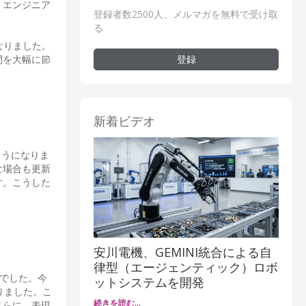
・エンジニア
登録者数2500人、メルマガを無料で受け取
る
になりました。
登録
間を大幅に節
新着ビデオ
ようになりま
な場合も更新
す。こうした
安川電機、GEMINI統合による自
律型（エージェンティック）ロボ
能でした。今
ットシステムを開発
りました。こ
続きを読む…
さらに、表現