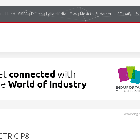
tschland
EMEA
France
Italia
India
日本
México
Sudamérica / España
Sv
www.engin
RIC P8