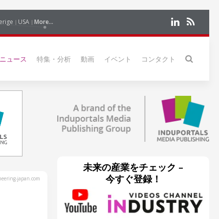
erige
USA
More...
ニュース
特集・分析
動画
イベント
コンタクト
未来の産業をチェック –
今すぐ登録！
eering-japan.com