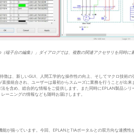
t terminal strip（端子台の編集）」ダイアログでは、複数の関連アクセサリを同
たな特徴は、新しいGUI、人間工学的な操作性の向上、そしてマクロ技術の
ルが直接統合され、ユーザーは最初からスムーズに業務を行うことが出来
法を含め、総合的な情報をご提供します。また同時にEPLAN製品シリ
トレーニングの情報なども随時お届けします。
多彩な新機能が揃っています。今回、EPLANとTIAポータルとの双方向な連携