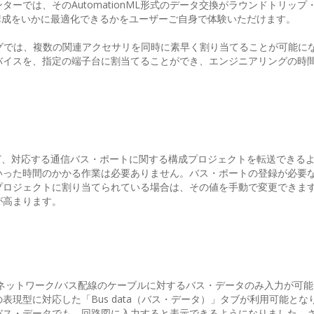
ーでは、そのAutomationML形式のデータ交換がラウンドトリップ
構成をいかに最適化できるかをユーザーご自身で体験いただけます。
集）」ダイアログでは、複数の関連アクセサリを同時に素早く割り当てることが可能
バイスを、指定の端子台に割当てることができ、エンジニアリングの時
ど、対応する通信バス・ポートに関する構成プロジェクトを転送できる
いった時間のかかる作業は必要ありません。バス・ポートの登録が必要
プロジェクトに割り当てられている場合は、その値を手動で変更できま
が高まります。
、ライン型ネットワーク/バス配線のケーブルに対するバス・データのみ入力が可
現型に対応した「Bus data（バス・データ）」タブが利用可能とな
バス・データでも、回路図に入力すると表示できるようになりました。