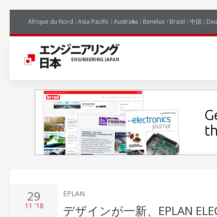
Afrique du Nord
Asia-Pacific
Australia
Benelux
Brasil
中国
Deu
29
EPLAN
11
'18
デザインが一新、EPLAN ELECT