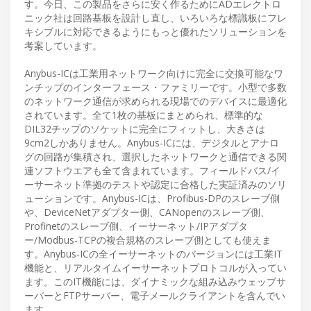
す。今日、この製品をさらに安く作るためにADエレクトロ
ニック社は回路基板を設計し直し、いろいろな標識板にフレ
キシブルに対応できるようにもっと優れたソリューションを
考案しています。
Anybus-ICは工業用ネットワーク向けに完全に交換可能なワ
ンチップのインターフェース・ファミリーです。小型で多数
のネットワーク通信が求められる現場でのデバイスに最適化
されています。全て1枚の基板にまとめられ、標準的な
DIL32チップのソケットに完全にフィットし、大きさは
9cm2しかありません。Anybus-ICには、デジタルとアナロ
グの回路が集積され、選択したネットワークと通信できる関
連ソフトウエアも全て含まれています。フィールドバス/イ
ーサーネット準拠のテストや認定に合格した実証済みのソリ
ューションです。Anybus-ICは、Profibus-DPのスレーブ側
や、DeviceNetアダプター側、CANopenのスレーブ側、
Profinetのスレーブ側、イーサーネット/IPアダプタ
ー/Modbus-TCPの複合規格のスレーブ側としても使えま
す。Anybus-ICの全イーサーネットのバージョンには工業IT
機能と、リアルタイムイーサーネットプロトコルが入ってい
ます。このIT機能には、ダイナミックな組み込みウェッブサ
ーバーとFTPサーバー、電子メールクライアントを含んでい
ます。