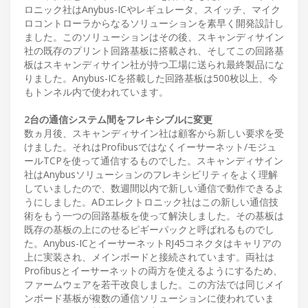
ロニック社はAnybus-ICやレギュレータ、スイッチ、マイク
ロコントローラからなるソリューションを素早く開発設計し
ました。このソリューションはその後、スキャンディサイン
社の既存のプリント回路基板に搭載され、そしてこの回路基
板はスキャンディサイン社が持つ工場に送られ最終製品にな
りました。Anybus-ICを搭載した回路基板は500枚以上、今
もトンネル内で使われています。
2台の通信システム間をフレキシブルに変更
数ヵ月後、スキャンディサイン社は顧客から新しい要求を受
けました。それはProfibusではなくイーサーネット/モジュ
ールTCPを使って通信するものでした。スキャンディサイン
社はAnybusソリューションのフレキシビリティをよく理解
していましたので、数週間以内で新しい通信で動作できるよ
うにしました。ADエレクトロニック社はこの新しい通信技
術をもう一つの回路基板を使って解決しました。その基板は
既存の基板の上にのせるピギーパックと呼ばれるものでし
た。Anybus-ICとイーサーネットRJ45コネクタはキャリアの
上に実装され、メインボードと接続されています。両社は
Profibusとイーサーネットの両方を使えるようにするため、
ファームウェアを若干改良しました。この方法では同じメイ
ンボード基板が複数の通信ソリューションに使われていま