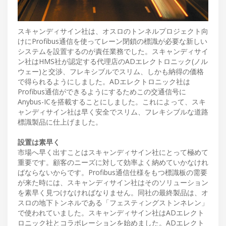
スキャンディサイン社は、オスロのトンネルプロジェクト向
けにProfibus通信を使ってレーン閉鎖の標識が必要な新しい
システムを設置するのが責任業務でした。スキャンディサイ
ン社はHMS社が認定する代理店のADエレクトロニック(ノル
ウェー)と交渉、フレキシブルでスリム、しかも納得の価格
で得られるようにしました。ADエレクトロニック社は
Profibus通信ができるようにするためこの交通信号に
Anybus-ICを搭載することにしました。これによって、スキ
ャンディサイン社は早く安全でスリム、フレキシブルな道路
標識製品に仕上げました。
設置は素早く
市場へ早く出すことはスキャンディサイン社にとって極めて
重要です。顧客のニーズに対して効率よく納めていかなけれ
ばならないからです。Profibus通信仕様をもつ標識板の需要
が来た時には、スキャンディサイン社はそのソリューション
を素早く見つけなければなりません。同社の最終製品は、オ
スロの地下トンネルである「フェスティングストンネレン」
で使われていました。スキャンディサイン社はADエレクト
ロニック社とコラボレーションを始めました。ADエレクト