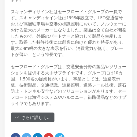
スキャンディサイン社はセーフロード・グループの一員で
す。スキャンディサイン社は1998年設立で、LED交通信号
および高層駐車場や空港の標識照明において、ノルウェーに
おける最大のメーカーになりました。製品は全て自社が開発
したもので、外部のパートナーと協力して製品を生産しま
す。取得した特許技術には顧客に向けた優れた特長があり、
最大2.4m幅の大きな表示を行い、消費電力が低く、プレー
トが薄い、という特長です。
セーフロード・グループは、交通安全分野の製品やソリュー
ションを提供する大手サプライヤです。グループには10カ
国、1,500名の従業員がいます。事業としては、道路表示
板、技術製品、交通標識、道路照明、道路レール技術、落石
防止・トンネル安全などのソリューションがあります。セー
フロードは海洋システムやバルコニー、街路備品などのサプ
ライヤでもあります。
さらに詳しく…