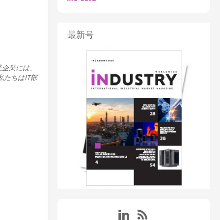
最新号
業企業には、
私たちはIT部