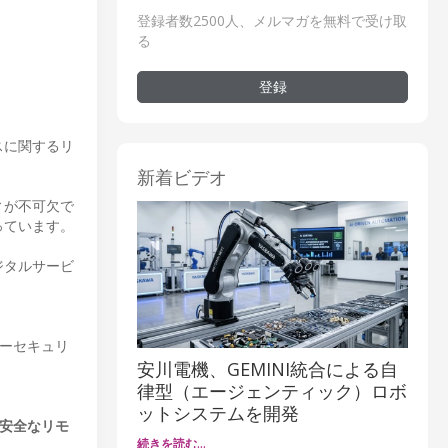
登録者数2500人、メルマガを無料で受け取
る
登録
スに関するリ
新着ビデオ
ィが不可欠で
っています。
ジタルサービ
バーセキュリ
安川電機、GEMINI統合による自
律型（エージェンティック）ロボ
ットシステムを開発
安全なリモ
続きを読む…