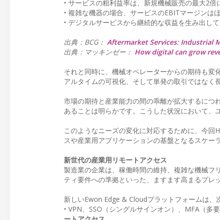
• サービスの粗利益率は、新規機械販売の最大2
• 複雑な機器の場合、サービスのEBITマージン
• デジタルサービスから継続的な収益を生み出し
出典：BCG：
Aftermarket Services: Industrial
出典：マッキンゼー：
How digital can grow rev
それと同時に、機械オペレーターからの期待も変
アルタイムの可視化、そして単発の取引ではなく
市場の期待と産業能力の間の乖離が拡大するにつ
あることは明らかです。こうした状況において、
このようなニーズの変化に対応するために、今回HM
スや産業用アプリケーションの基盤となるスケー
新世代の産業用リモートアクセス
製造業の企業は、稼働時間の維持、複雑な機械フリートの
ティ要件への準拠といった、ますます高まるプレ
新しいEwon Edge & Cloudプラットフォ
• VPN、SSO（シングルサインオン）、MFA
ートアクセス