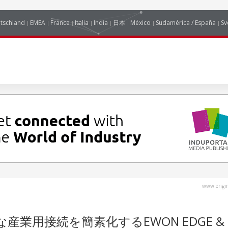
tschland
EMEA
France
Italia
India
日本
México
Sudamérica / España
Sv
www.engin
アな産業用接続を簡素化するEWON EDGE &