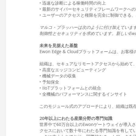
• 迅速な診断による稼働時間の向上
• 最新のサイバーセキュリティフレームワークへ
• ユーザーのアクセスと権限を完全に制御できる
マルコ・ブラッハーは次のように付け加えていま
制御性とセキュリティを求めています。新しいEw
未来を見据えた基盤
Ewon Edge & Cloudプラットフォームは
組織は、セキュアなリモートアクセスから始めて
• 高度なエッジコンピューティング
• 機械データの収集
• 予知保全
• IIoTプラットフォームとの統合
• 全機械のパフォーマンスに関するインサイト
このモジュール式のアプローチにより、組織は既
20年以上にわたる産業分野の専門知識
世界中で60万台以上のEwonゲートウェイが導入さ
クセスにおいて数十年にわたる専門知識を有してい