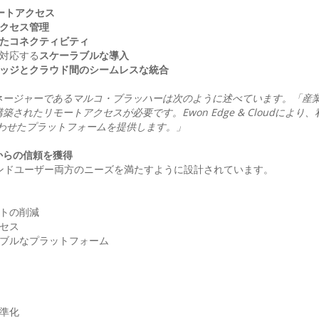
ートアクセス
クセス管理
たコネクティビティ
で対応する
スケーラブルな導入
ッジとクラウド間のシームレスな統合
クトマネージャーであるマルコ・ブラッハーは次のように述べています。「産
たリモートアクセスが必要です。Ewon Edge & Cloudにより、
わせたプラットフォームを提供します。」
からの信頼を獲得
産業用エンドユーザー両方のニーズを満たすように設計されています。
ストの削減
クセス
ラブルなプラットフォーム
標準化