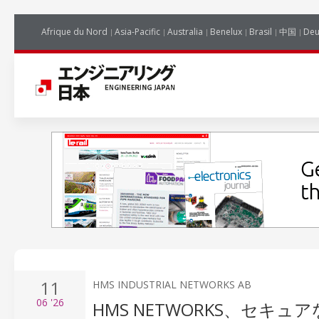
Afrique du Nord
Asia-Pacific
Australia
Benelux
Brasil
中国
Deu
11
HMS INDUSTRIAL NETWORKS AB
06
'26
HMS NETWORKS、セキュ