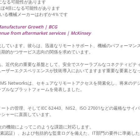
倍になる可能性があります
はほぼ4倍になる可能性があります
ている機械メーカーはわずか4％です
 Manufacturer Growth | BCG
enue from aftermarket services | McKinsey
化しています。彼らは、迅速なリモートサポート、機械のパフォーマン
長期的かつサービス志向の関係を求めています。
れ、近代化の重要な基盤として、安全でスケーラブルなコネクティビテ
ユーザーエクスペリエンスが技術導入においてますます重要な要素とな
S Networksは、セキュアなリモートアクセスを簡素化し、将来のデ
ラブルなプラットフォームを発表しました。
管理、そしてIEC 62443、NIS2、ISO 27001などの厳格なサイ
ッシャーに直面しています。
ームは、次の機能によってこのような課題に対応します。
（多要素認証）、および包括的な監査ログを備えた、IT部門の要件に準拠した