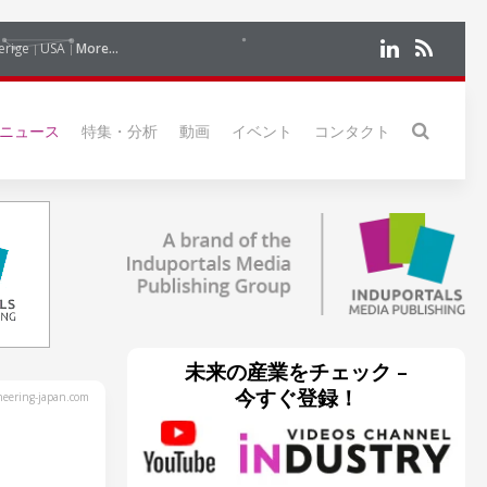
erige
USA
More...
ニュース
特集・分析
動画
イベント
コンタクト
未来の産業をチェック –
今すぐ登録！
eering-japan.com