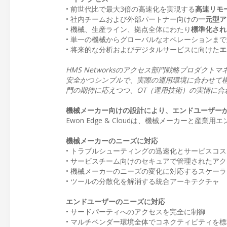
• 前世代比で最大3倍の高速化を実現する
高速リモ
• 社内チームおよび外部パートナー向けの
一元型ア
• 機械、生産ライン、拠点全体にわたり
標準化され
• 単一の機械からグローバルなオペレーションま
• 将来的な分析およびデジタルサービスに向けた
エ
HMS Networksのアクセス部門戦略プロダ
安全かつシンプルで、実際の運用環境に合わせて構築され
門の期待に応えつつ、OT（運用技術）の実情に合
機械メーカー向けの設計により、エンドユーザー
Ewon Edge & Cloudは、機械メーカーと
機械メーカーのニーズに対応
• トラブルシューティングの迅速化とサービスコ
• サービスチーム向けのセキュアで管理されたア
• 機械メーカーのニーズの変化に対応するスケー
• ツールの分散化を解消する統合アーキテクチャ
エンドユーザーのニーズに対応
• サードパーティへのアクセスを完全に制御
• マルチベンダー環境全体でコネクティビティを