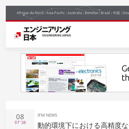
Afrique du Nord
Asia-Pacific
Australia
Benelux
Brasil
中国
Deu
08
IFM NEWS
07
'26
動的環境下における高精度な