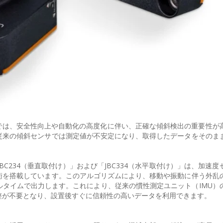
では、安全性向上や自動化の高度化に伴い、正確な傾斜検出の重要性が
従来の傾斜センサでは測定値が不安定になり、取得したデータをそのま
サ「JBC234（垂直取付け）」および「JBC334（水平取付け）」は、加速
術を搭載しています。このアルゴリズムにより、移動や振動に伴う外乱
タイムで出力します。これにより、従来の慣性測定ユニット（IMU）
整が不要となり、設置後すぐに信頼性の高いデータを利用できます。