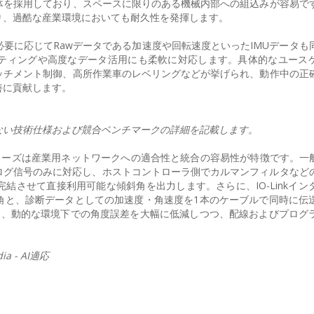
体を採用しており、スペースに限りのある機械内部への組込みが容易で
り、過酷な産業環境においても耐久性を発揮します。
要に応じてRawデータである加速度や回転速度といったIMUデータも
ティングや高度なデータ活用にも柔軟に対応します。具体的なユース
ッチメント制御、高所作業車のレベリングなどが挙げられ、動作中の正
善に貢献します。
ない技術仕様および競合ベンチマークの詳細を記載します。
リーズは産業用ネットワークへの適合性と統合の容易性が特徴です。一般
のアナログ信号のみに対応し、ホストコントローラ側でカルマンフィルタなど
結させて直接利用可能な傾斜角を出力します。さらに、IO-Linkイン
角と、診断データとしての加速度・角速度を1本のケーブルで同時に伝
て、動的な環境下での角度誤差を大幅に低減しつつ、配線およびプログ
a - AI適応