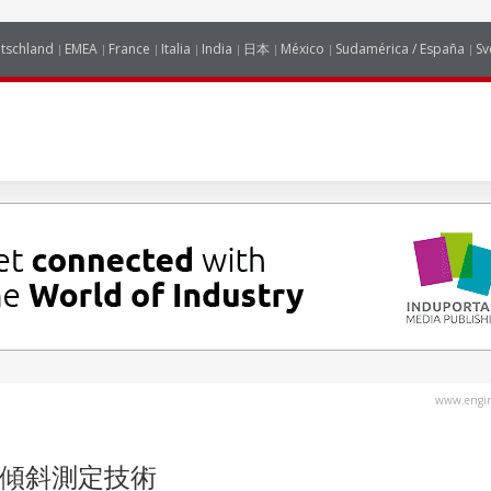
tschland
EMEA
France
Italia
India
日本
México
Sudamérica / España
Sv
www.engin
傾斜測定技術