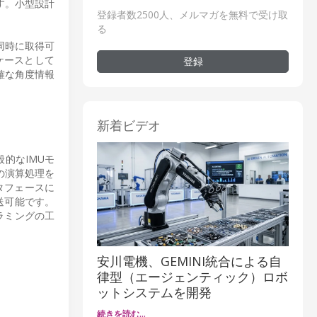
す。小型設計
登録者数2500人、メルマガを無料で受け取
る
同時に取得可
ケースとして
登録
確な角度情報
新着ビデオ
的なIMUモ
の演算処理を
タフェースに
送可能です。
ラミングの工
安川電機、GEMINI統合による自
律型（エージェンティック）ロボ
ットシステムを開発
続きを読む…