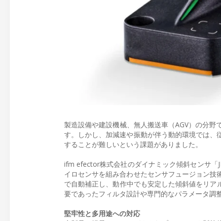
製造設備や建設機械、無人搬送車（AGV）の分野
す。しかし、加減速や振動が伴う動的環境では、
することが難しいという課題がありました。
ifm efector株式会社のダイナミック傾斜セン
イロセンサを組み合わせたセンサフュージョン技
で自動補正し、動作中でも安定した傾斜値をリアル
要であったフィルタ設計や専門的なパラメータ調
堅牢性と多用途への対応