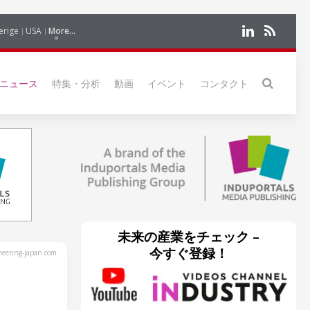
erige
USA
More...
ニュース
特集・分析
動画
イベント
コンタクト
未来の産業をチェック –
今すぐ登録！
eering-japan.com