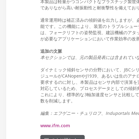
本製品は軽量かつコンパクトなプラスチック製筐
でありながら高い耐振動性と耐衝撃性を備えてお
通常運用時は補正済みの傾斜値を出力しますが、必
能です。この機能により、装置のトラブルシュー
は、フォークリフトの姿勢監視、建設機械のアタ
が必要なアプリケーションにおいて作業効率の改
追加の文脈
本セクションでは、元の製品発表には含まれてい
ダイナミック傾斜センサの分野において、JBCシ
ジュールがCANopenやJ1939、あるいは生
要求するのに対し、本製品はセンサ内部で演算を完
対応しているため、プロセスデータとしての傾斜
これにより、標準的な3軸加速度センサと比較し
数を削減します。
編集：エフゲニー・チュリロフ、Induportals Medi
www.ifm.com