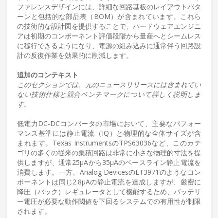
ファレンスデザインには、詳細な回路基板のレイアウトパタ
ーンと包括的な部品表（BOM）が含まれています。これら
の技術的な設計図を提供することで、ハードウェアエンジニ
アは初期のコンポーネント評価段階から量産へとシームレス
に移行できるようになり、電源の組み込みに通常伴う回路設
計の反復作業を効果的に削減します。
追加のコンテキスト
このセクションでは、元のニュースリリースには含まれてい
ない技術仕様と競合ベンチマークについて詳しく説明しま
す。
低電力DC-DCコンバータの市場において、主要なパフォー
マンス基準には静止電流（IQ）と物理的な全体サイズが含
まれます。Texas InstrumentsのTPS63036など、このカテ
ゴリの多くの従来の集積回路は非常に小さな物理的寸法を提
供しますが、通常25µAから35µAのベースライン静止電流を
消費します。一方、Analog DevicesのLT3971のようなコン
ポーネントは同じ2.8µAの静止電流を達成しますが、厳密に
降圧（バック）レギュレータとして機能するため、バッテリ
ー電圧が必要な動作閾値を下回るシステムでの有用性が制限
されます。