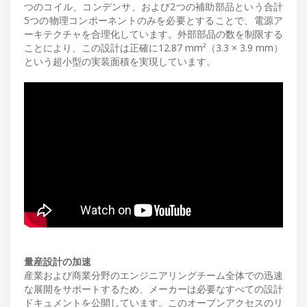
つのコイル、コンデンサ、および2つの補助部品という合計
5つの物理コンポーネントのみを必要とすることで、電源ア
ーキテクチャを合理化しています。外部部品の数を制限する
ことにより、この設計は正確に12.87 mm²（3.3 × 3.9 mm）
という超小型の実装面積を実現しています。
量産設計の加速
産業および商業分野のエンジニアリングチーム全体での迅速
な展開をサポートするため、メーカーは必要なすべての設計
ドキュメントを公開しています。このオープンアクセスのリ