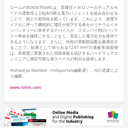
ロームのBD83070GWLは、昇降圧トポロジーのデュアルモ
ードの柔軟性と2.8µAの静止電力バジェットを組み合わせる
ことで、他との差別化を図っています。これにより、放電サ
イクルに伴って継続的に電圧が低下する単セルリチウムイオ
ンバッテリーに依存するデバイスが、スタンバイ時のバッテ
リー寿命を犠牲にすることなく、安定した電力出力を維持で
きるようになります。さらに、外部の受動部品数を最適化す
ることで、結果として得られる12.87 mm²の基板実装面積
は、高密度に実装された回路基板を設計するハードウェアエ
ンジニアに測定可能な省スペースの利点を提供します。
Aishwarya Mambet（Induportals編集者）、AIの支援によ
り編集。
www.rohm.com