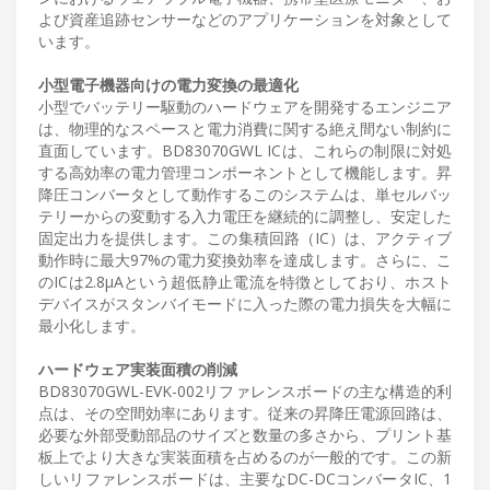
よび資産追跡センサーなどのアプリケーションを対象として
います。
小型電子機器向けの電力変換の最適化
小型でバッテリー駆動のハードウェアを開発するエンジニア
は、物理的なスペースと電力消費に関する絶え間ない制約に
直面しています。BD83070GWL ICは、これらの制限に対処
する高効率の電力管理コンポーネントとして機能します。昇
降圧コンバータとして動作するこのシステムは、単セルバッ
テリーからの変動する入力電圧を継続的に調整し、安定した
固定出力を提供します。この集積回路（IC）は、アクティブ
動作時に最大97%の電力変換効率を達成します。さらに、こ
のICは2.8µAという超低静止電流を特徴としており、ホスト
デバイスがスタンバイモードに入った際の電力損失を大幅に
最小化します。
ハードウェア実装面積の削減
BD83070GWL-EVK-002リファレンスボードの主な構造的利
点は、その空間効率にあります。従来の昇降圧電源回路は、
必要な外部受動部品のサイズと数量の多さから、プリント基
板上でより大きな実装面積を占めるのが一般的です。この新
しいリファレンスボードは、主要なDC-DCコンバータIC、1